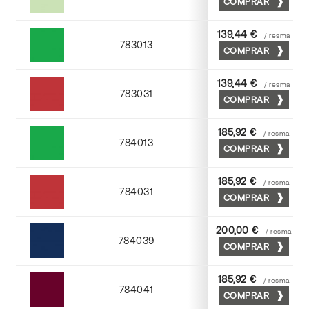
COMPRAR
Verde
139,44 €
/ resma
783013
COMPRAR
Hierba
139,44 €
/ resma
783031
COMPRAR
Escarlata
185,92 €
/ resma
784013
COMPRAR
Hierba
185,92 €
/ resma
784031
COMPRAR
Escarlata
200,00 €
/ resma
784039
COMPRAR
Azul navy
185,92 €
/ resma
784041
COMPRAR
Burdeos