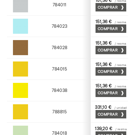
151,36 €
/ resma
784011
COMPRAR
Cendra
151,36 €
/ resma
784023
COMPRAR
Atlantic
151,36 €
/ resma
784028
COMPRAR
Tabaco
151,36 €
/ resma
784015
COMPRAR
Golden
151,36 €
/ resma
784038
COMPRAR
Yema
331,10 €
/ unidad
788815
COMPRAR
Golden
139,20 €
/ resma
784018