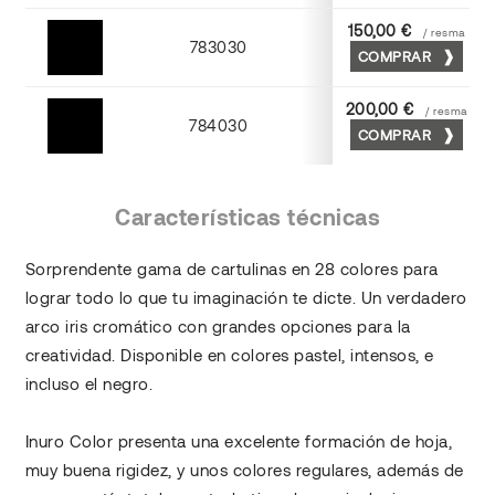
150,00 €
/ resma
783030
COMPRAR
Negro
200,00 €
/ resma
784030
COMPRAR
Negro
Características técnicas
Sorprendente gama de cartulinas en 28 colores para
lograr todo lo que tu imaginación te dicte. Un verdadero
arco iris cromático con grandes opciones para la
creatividad. Disponible en colores pastel, intensos, e
incluso el negro.
Inuro Color presenta una excelente formación de hoja,
muy buena rigidez, y unos colores regulares, además de