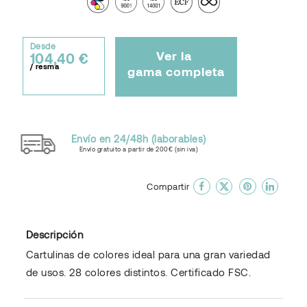
Desde
Ver la
104,40 €
/ resma
gama completa
Envío en 24/48h (laborables)
Envío gratuito a partir de 200€ (sin iva)
done
En favoritos
Compartir
Descripción
Cartulinas de colores ideal para una gran variedad
de usos. 28 colores distintos. Certificado FSC.