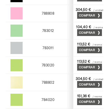
304,50 €
/ unidad
788808
COMPRAR
Coral
104,40 €
/ resma
783012
COMPRAR
Nilo
113,52 €
/ resma
783011
COMPRAR
Cendra
113,52 €
/ resma
783020
COMPRAR
Gespa
304,50 €
/ unidad
788802
COMPRAR
Crema
151,36 €
/ resma
784020
COMPRAR
Gespa