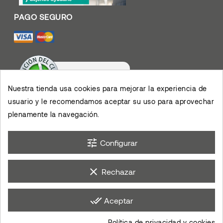
Nuestra tienda usa cookies para mejorar la experiencia de
usuario y le recomendamos aceptar su uso para aprovechar
Valoración De Clientes
4.4
/
5
plenamente la navegación.
Muy contento con el
servicio y los productos,
permiten el desarrollo de
×
mis actividades,
eKomi
Opinión De Clientes
agradezco su eficiencia.
tune
Configurar
clear
Rechazar
done_all
Aceptar
Política de privacidad y cookies