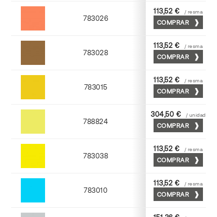
113,52 €
/ resma
783026
COMPRAR
Palosanto
113,52 €
/ resma
783028
COMPRAR
Tabaco
113,52 €
/ resma
783015
COMPRAR
Golden
304,50 €
/ unidad
788824
COMPRAR
Cromo
113,52 €
/ resma
783038
COMPRAR
Yema
113,52 €
/ resma
783010
COMPRAR
Mediterraneo