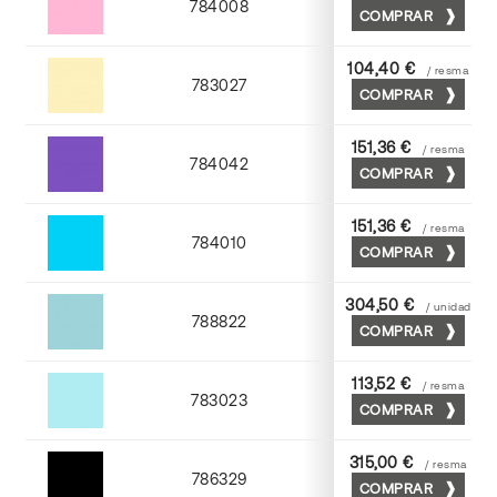
784008
COMPRAR
Coral
104,40 €
/ resma
783027
COMPRAR
Tostado
151,36 €
/ resma
784042
COMPRAR
Viola
151,36 €
/ resma
784010
COMPRAR
Mediterraneo
304,50 €
/ unidad
788822
COMPRAR
Turquesa
113,52 €
/ resma
783023
COMPRAR
Atlantic
315,00 €
/ resma
786329
COMPRAR
Negro