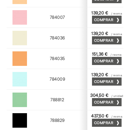
Abricot
139,20 €
/ resma
784007
COMPRAR
Rosa
139,20 €
/ resma
784036
COMPRAR
Gris perla
151,36 €
/ resma
784035
COMPRAR
Chamoix
139,20 €
/ resma
784009
COMPRAR
Azul
304,50 €
/ unidad
788812
COMPRAR
Nilo
437,50 €
/ resma
788829
COMPRAR
Negro