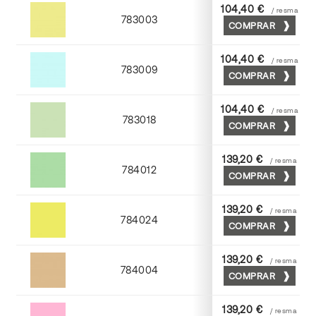
104,40 €
/ resma
783003
COMPRAR
Amarillo
104,40 €
/ resma
783009
COMPRAR
Azul
104,40 €
/ resma
783018
COMPRAR
Verde
139,20 €
/ resma
784012
COMPRAR
Nilo
139,20 €
/ resma
784024
COMPRAR
Cromo
139,20 €
/ resma
784004
COMPRAR
Moka
139,20 €
/ resma