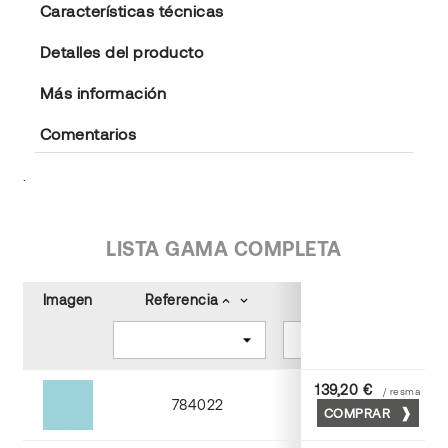
Características técnicas
Detalles del producto
Más información
Comentarios
.
LISTA GAMA COMPLETA
Imagen
Referencia
Color
keyboard_arrow_up
keyboard_arrow_down
keyboard_arrow_up
keyboard_arrow_down
139,20 €
/ resma
784022
COMPRAR
Turquesa