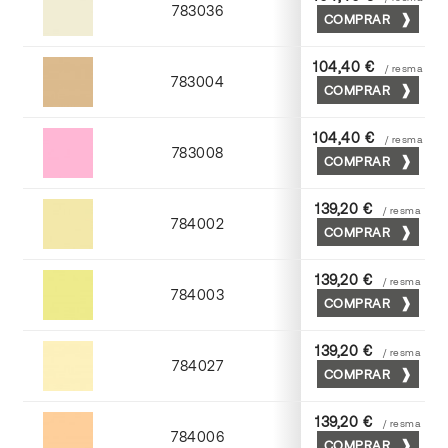
783036
COMPRAR
Gris perla
104,40 €
/ resma
783004
COMPRAR
Moka
104,40 €
/ resma
783008
COMPRAR
Coral
139,20 €
/ resma
784002
COMPRAR
Crema
139,20 €
/ resma
784003
COMPRAR
Amarillo
139,20 €
/ resma
784027
COMPRAR
Tostado
139,20 €
/ resma
784006
COMPRAR