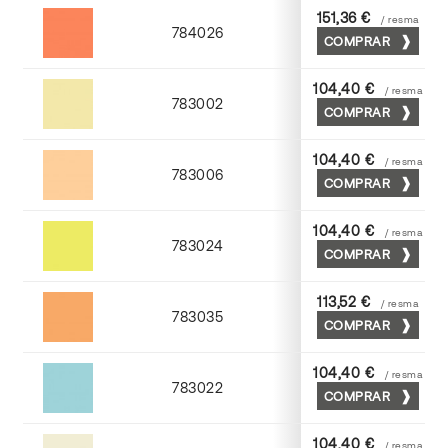
151,36 €
/ resma
784026
COMPRAR
Palosanto
104,40 €
/ resma
783002
COMPRAR
Crema
104,40 €
/ resma
783006
COMPRAR
Abricot
104,40 €
/ resma
783024
COMPRAR
Cromo
113,52 €
/ resma
783035
COMPRAR
Chamoix
104,40 €
/ resma
783022
COMPRAR
Turquesa
104,40 €
/ resma