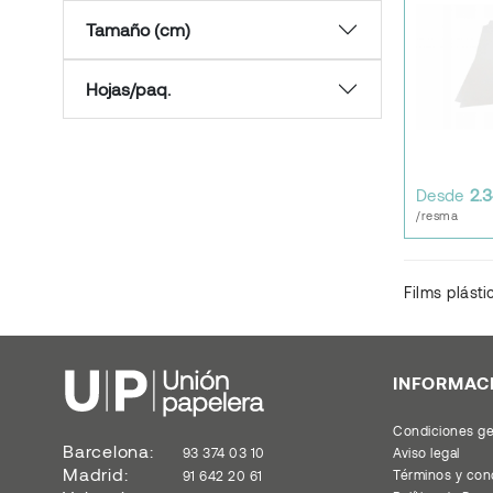
Tamaño (cm)
Hojas/paq.
Desde
2.3
/resma
Films plásti
INFORMAC
Condiciones ge
Barcelona:
93 374 03 10
Aviso legal
Madrid:
Términos y con
91 642 20 61