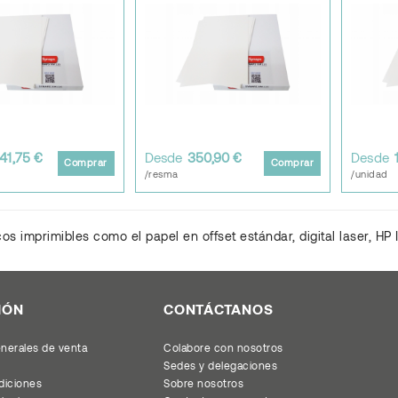
41,75 €
Desde
350,90 €
Desde
Comprar
Comprar
/resma
/unidad
cos imprimibles como el papel en offset estándar, digital laser, HP 
IÓN
CONTÁCTANOS
nerales de venta
Colabore con nosotros
Sedes y delegaciones
diciones
Sobre nosotros