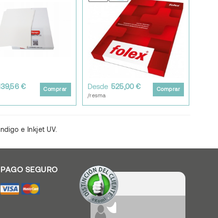
139,56 €
Desde
525,00 €
Comprar
Comprar
/resma
Indigo e Inkjet UV.
Valoración De Clientes