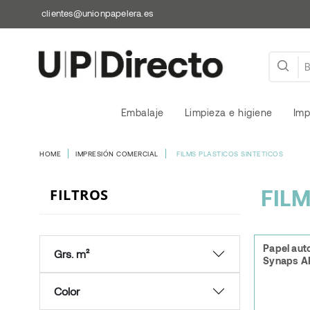
clientes@unionpapelera.es
Embalaje
Limpieza e higiene
Imp
HOME
IMPRESIÓN COMERCIAL
FILMS PLASTICOS SINTETICOS
FIL
FILTROS
Papel aut
Grs. m²
Synaps A
Color