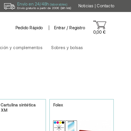
Envío en 24/48h
(laborables)
Noticias
|
Contacto
(sin iva)
Envío gratuito a partir de 200€
Pedido Rápido
Entrar / Registro
0,00 €
ción y complementos
Sobres y bolsas
 Cartulina sintética
Folex
 XM