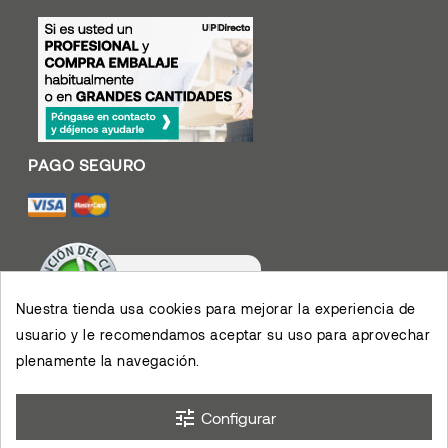
Nuestra tienda usa cookies para mejorar la experiencia de
usuario y le recomendamos aceptar su uso para aprovechar
Valoración De Clientes
4.4
/
5
plenamente la navegación.
Muy contento con el
servicio y los productos,
permiten el desarrollo de
×
mis actividades,
eKomi
Opinión De Clientes
agradezco su eficiencia.
tune
Configurar