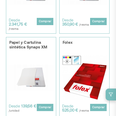
Desde
Desde
Comprar
Comprar
2.341,75 €
350,90 €
/resma
/resma
Papel y Cartulina
Folex
sintética Synaps XM
Desde
139,56 €
Desde
Comprar
Comprar
525,00 €
/unidad
/resma