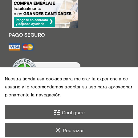
Nuestra tienda usa cookies para mejorar la experiencia de
usuario y le recomendamos aceptar su uso para aprovechar
Valoración De Clientes
plenamente la navegación.
4.4
/
5
Muy contento con el
servicio y los productos,
permiten el desarrollo de
×
mis actividades,
eKomi
Opinión De Clientes
tune
agradezco su eficiencia.
Configurar
clear
Rechazar