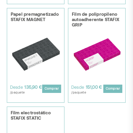
Papel premagnetizado
Film de polipropileno
STAFIX MAGNET
autoadherente STAFIX
GRIP
Desde
135,90 €
Desde
151,00 €
Comprar
Comprar
/paquete
/paquete
Film electrostático
STAFIX STATIC