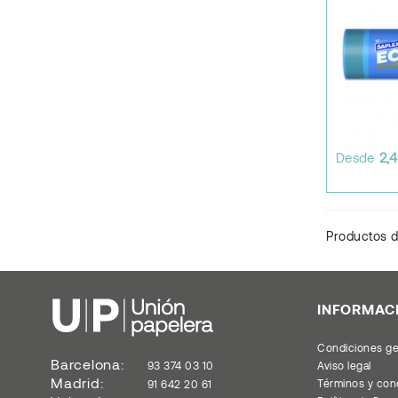
Desde
2,
Productos d
INFORMAC
Condiciones ge
Barcelona:
93 374 03 10
Aviso legal
Madrid:
Términos y con
91 642 20 61