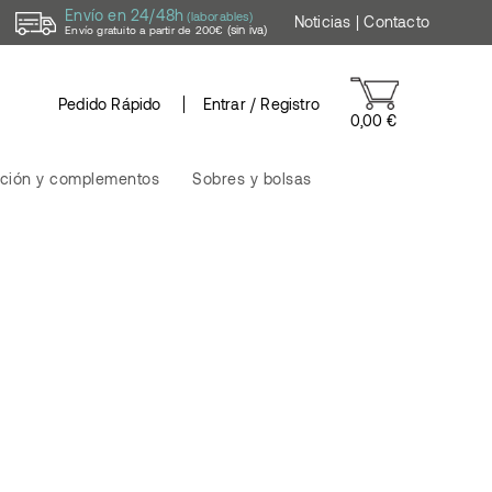
Envío en 24/48h
(laborables)
Noticias
|
Contacto
(sin iva)
Envío gratuito a partir de 200€
Pedido Rápido
Entrar / Registro
0,00 €
ción y complementos
Sobres y bolsas