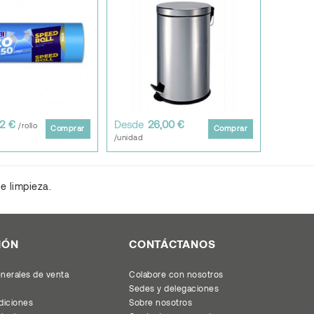
42 €
Desde
26,00 €
/rollo
Comprar
Comprar
/unidad
e limpieza.
IÓN
CONTÁCTANOS
nerales de venta
Colabore con nosotros
Sedes y delegaciones
diciones
Sobre nosotros