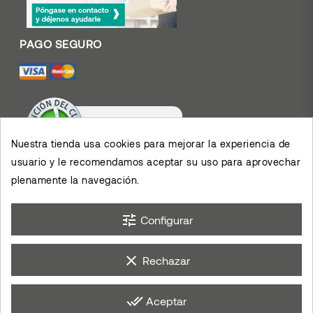
Nuestra tienda usa cookies para mejorar la experiencia de
usuario y le recomendamos aceptar su uso para aprovechar
Valoración De Clientes
4.4
/
5
plenamente la navegación.
Muy contento con el
servicio y los productos,
permiten el desarrollo de
×
mis actividades,
eKomi
Opinión De Clientes
tune
agradezco su eficiencia.
Configurar
clear
Rechazar
done_all
Aceptar