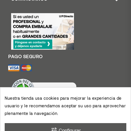
Nuestra tienda usa cookies para mejorar la experiencia de
usuario y le recomendamos aceptar su uso para aprovechar
Valoración De Clientes
4.4
/
5
plenamente la navegación.
Muy contento con el
servicio y los productos,
permiten el desarrollo de
×
mis actividades,
eKomi
Opinión De Clientes
agradezco su eficiencia.
tune
Configurar