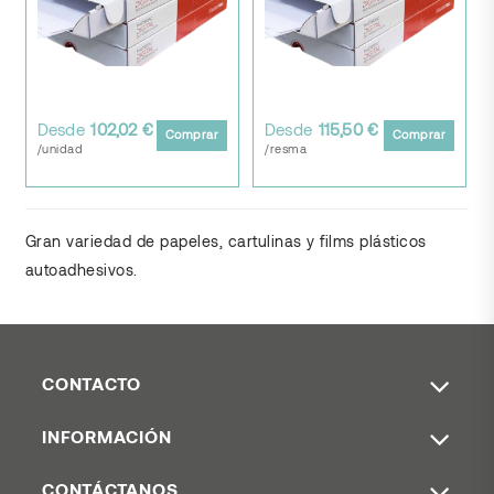
Desde
102,02 €
Desde
115,50 €
Comprar
Comprar
/unidad
/resma
Gran variedad de papeles, cartulinas y films plásticos
autoadhesivos.
CONTACTO
INFORMACIÓN
CONTÁCTANOS