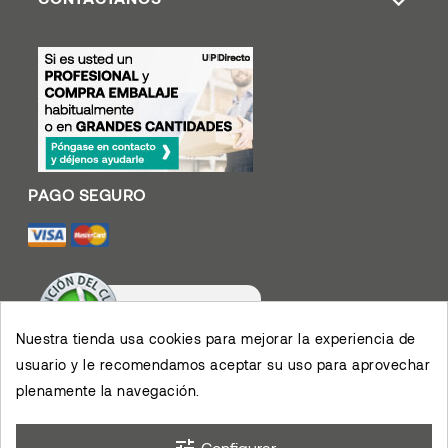
Nuestra tienda usa cookies para mejorar la experiencia de
usuario y le recomendamos aceptar su uso para aprovechar
Valoración De Clientes
4.4
/
5
plenamente la navegación.
Muy contento con el
servicio y los productos,
permiten el desarrollo de
×
mis actividades,
eKomi
Opinión De Clientes
agradezco su eficiencia.
Configurar