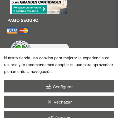
Nuestra tienda usa cookies para mejorar la experiencia de
usuario y le recomendamos aceptar su uso para aprovechar
Valoración De Clientes
4.4
/
5
plenamente la navegación.
Muy contento con el
servicio y los productos,
permiten el desarrollo de
×
mis actividades,
eKomi
Opinión De Clientes
agradezco su eficiencia.
tune
Configurar
clear
Rechazar
done_all
Aceptar