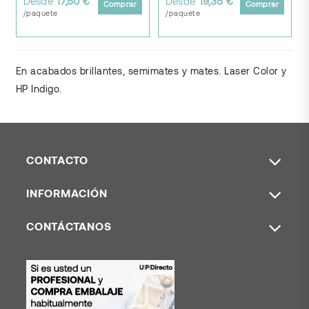
Desde
17,50 €
Desde
19,35 €
Comprar
Comprar
/paquete
/paquete
En acabados brillantes, semimates y mates. Laser Color y
HP Indigo.
CONTACTO
INFORMACIÓN
CONTÁCTANOS