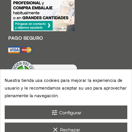
Nuestra tienda usa cookies para mejorar la experiencia de
usuario y le recomendamos aceptar su uso para aprovechar
Valoración De Clientes
4.4
/
5
plenamente la navegación.
Muy contento con el
servicio y los productos,
permiten el desarrollo de
×
mis actividades,
eKomi
Opinión De Clientes
agradezco su eficiencia.
tune
Configurar
clear
Rechazar