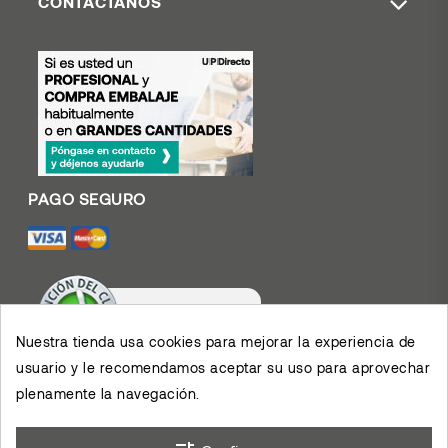
CONTÁCTANOS
Nuestra tienda usa cookies para mejorar la experiencia de
usuario y le recomendamos aceptar su uso para aprovechar
Valoración De Clientes
4.4
/
5
plenamente la navegación.
Muy contento con el
servicio y los productos,
permiten el desarrollo de
×
mis actividades,
eKomi
Opinión De Clientes
agradezco su eficiencia.