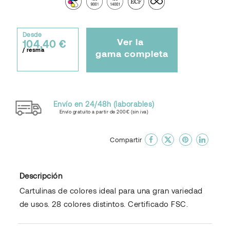
Desde
Ver la
104,40 €
/ resma
gama completa
Envío en 24/48h (laborables)
Envío gratuito a partir de 200€ (sin iva)
done
En favoritos
Compartir
Descripción
Cartulinas de colores ideal para una gran variedad
de usos. 28 colores distintos. Certificado FSC.