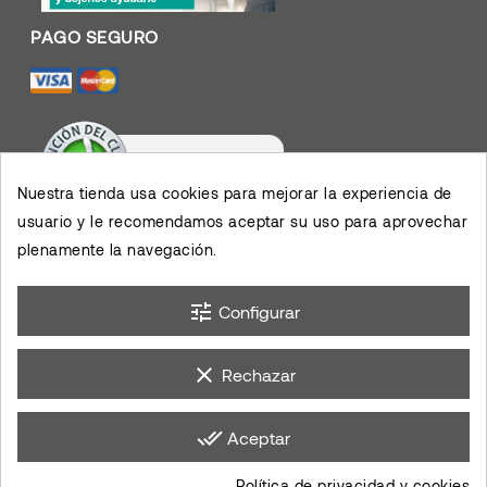
Nuestra tienda usa cookies para mejorar la experiencia de
usuario y le recomendamos aceptar su uso para aprovechar
Valoración De Clientes
4.4
/
5
plenamente la navegación.
Muy contento con el
servicio y los productos,
permiten el desarrollo de
×
mis actividades,
eKomi
Opinión De Clientes
agradezco su eficiencia.
tune
Configurar
clear
Rechazar
done_all
Aceptar
Política de privacidad y cookies