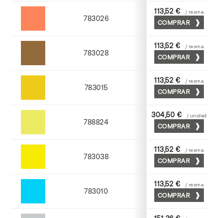
113,52 €
/ resma
783026
COMPRAR
Palosanto
113,52 €
/ resma
783028
COMPRAR
Tabaco
113,52 €
/ resma
783015
COMPRAR
Golden
304,50 €
/ unidad
788824
COMPRAR
Cromo
113,52 €
/ resma
783038
COMPRAR
Yema
113,52 €
/ resma
783010
COMPRAR
Mediterraneo