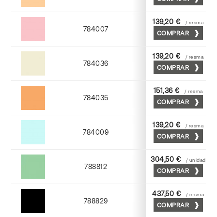
Abricot
139,20 €
/ resma
784007
COMPRAR
Rosa
139,20 €
/ resma
784036
COMPRAR
Gris perla
151,36 €
/ resma
784035
COMPRAR
Chamoix
139,20 €
/ resma
784009
COMPRAR
Azul
304,50 €
/ unidad
788812
COMPRAR
Nilo
437,50 €
/ resma
788829
COMPRAR
Negro