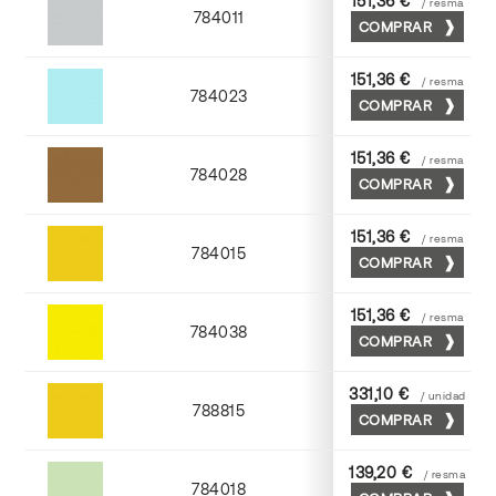
151,36 €
/ resma
784011
COMPRAR
Cendra
151,36 €
/ resma
784023
COMPRAR
Atlantic
151,36 €
/ resma
784028
COMPRAR
Tabaco
151,36 €
/ resma
784015
COMPRAR
Golden
151,36 €
/ resma
784038
COMPRAR
Yema
331,10 €
/ unidad
788815
COMPRAR
Golden
139,20 €
/ resma
784018