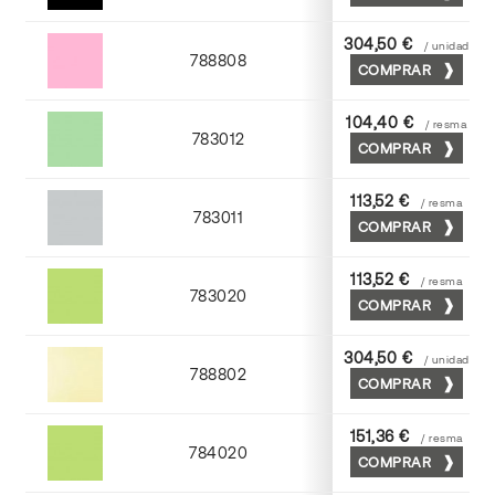
304,50 €
/ unidad
788808
COMPRAR
Coral
104,40 €
/ resma
783012
COMPRAR
Nilo
113,52 €
/ resma
783011
COMPRAR
Cendra
113,52 €
/ resma
783020
COMPRAR
Gespa
304,50 €
/ unidad
788802
COMPRAR
Crema
151,36 €
/ resma
784020
COMPRAR
Gespa