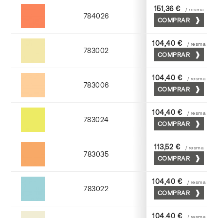
151,36 €
/ resma
784026
COMPRAR
Palosanto
104,40 €
/ resma
783002
COMPRAR
Crema
104,40 €
/ resma
783006
COMPRAR
Abricot
104,40 €
/ resma
783024
COMPRAR
Cromo
113,52 €
/ resma
783035
COMPRAR
Chamoix
104,40 €
/ resma
783022
COMPRAR
Turquesa
104,40 €
/ resma