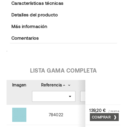
Características técnicas
Detalles del producto
Más información
Comentarios
.
LISTA GAMA COMPLETA
Imagen
Referencia
Color
keyboard_arrow_up
keyboard_arrow_down
keyboard_arrow_up
keyboard_arrow_down
139,20 €
/ resma
784022
COMPRAR
Turquesa