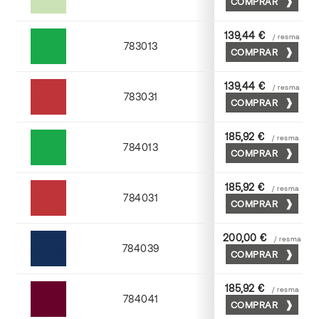
COMPRAR
Verde
139,44 €
/ resma
783013
COMPRAR
Hierba
139,44 €
/ resma
783031
COMPRAR
Escarlata
185,92 €
/ resma
784013
COMPRAR
Hierba
185,92 €
/ resma
784031
COMPRAR
Escarlata
200,00 €
/ resma
784039
COMPRAR
Azul navy
185,92 €
/ resma
784041
COMPRAR
Burdeos