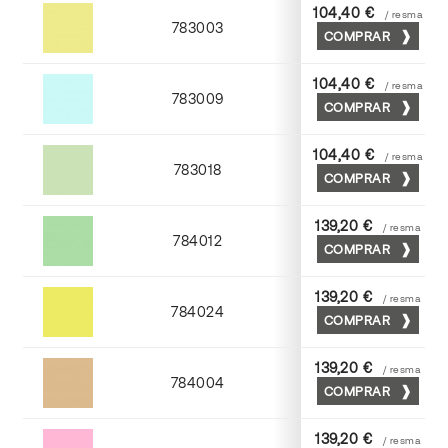
104,40 €
/ resma
783003
COMPRAR
Amarillo
104,40 €
/ resma
783009
COMPRAR
Azul
104,40 €
/ resma
783018
COMPRAR
Verde
139,20 €
/ resma
784012
COMPRAR
Nilo
139,20 €
/ resma
784024
COMPRAR
Cromo
139,20 €
/ resma
784004
COMPRAR
Moka
139,20 €
/ resma