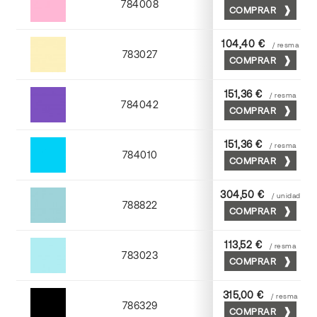
784008
COMPRAR
Coral
104,40 €
/ resma
783027
COMPRAR
Tostado
151,36 €
/ resma
784042
COMPRAR
Viola
151,36 €
/ resma
784010
COMPRAR
Mediterraneo
304,50 €
/ unidad
788822
COMPRAR
Turquesa
113,52 €
/ resma
783023
COMPRAR
Atlantic
315,00 €
/ resma
786329
COMPRAR
Negro