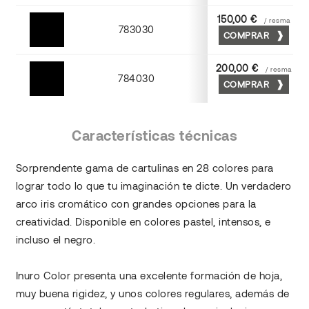
150,00 €
/ resma
783030
COMPRAR
Negro
200,00 €
/ resma
784030
COMPRAR
Negro
Características técnicas
Sorprendente gama de cartulinas en 28 colores para
lograr todo lo que tu imaginación te dicte. Un verdadero
arco iris cromático con grandes opciones para la
creatividad. Disponible en colores pastel, intensos, e
incluso el negro.
Inuro Color presenta una excelente formación de hoja,
muy buena rigidez, y unos colores regulares, además de