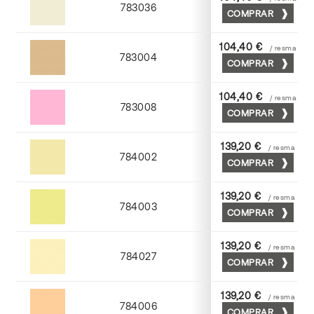
783036
COMPRAR
Gris perla
104,40 €
/ resma
783004
COMPRAR
Moka
104,40 €
/ resma
783008
COMPRAR
Coral
139,20 €
/ resma
784002
COMPRAR
Crema
139,20 €
/ resma
784003
COMPRAR
Amarillo
139,20 €
/ resma
784027
COMPRAR
Tostado
139,20 €
/ resma
784006
COMPRAR