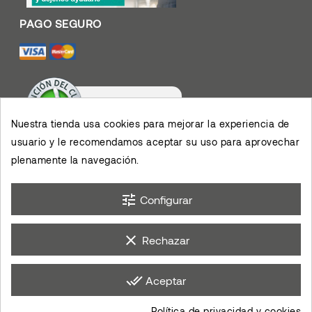
Nuestra tienda usa cookies para mejorar la experiencia de
usuario y le recomendamos aceptar su uso para aprovechar
Valoración De Clientes
4.4
/
5
plenamente la navegación.
Muy contento con el
servicio y los productos,
permiten el desarrollo de
×
mis actividades,
eKomi
Opinión De Clientes
agradezco su eficiencia.
tune
Configurar
clear
Rechazar
done_all
Aceptar
Política de privacidad y cookies