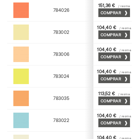
151,36 €
/ resma
784026
COMPRAR
Palosanto
104,40 €
/ resma
783002
COMPRAR
Crema
104,40 €
/ resma
783006
COMPRAR
Abricot
104,40 €
/ resma
783024
COMPRAR
Cromo
113,52 €
/ resma
783035
COMPRAR
Chamoix
104,40 €
/ resma
783022
COMPRAR
Turquesa
104,40 €
/ resma