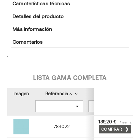
Características técnicas
Detalles del producto
Más información
Comentarios
.
LISTA GAMA COMPLETA
Imagen
Referencia
Color
keyboard_arrow_up
keyboard_arrow_down
keyboard_arrow_up
keyboard_arrow_down
139,20 €
/ resma
784022
COMPRAR
Turquesa