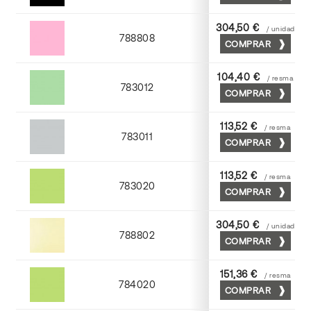
304,50 €
/ unidad
788808
COMPRAR
Coral
104,40 €
/ resma
783012
COMPRAR
Nilo
113,52 €
/ resma
783011
COMPRAR
Cendra
113,52 €
/ resma
783020
COMPRAR
Gespa
304,50 €
/ unidad
788802
COMPRAR
Crema
151,36 €
/ resma
784020
COMPRAR
Gespa