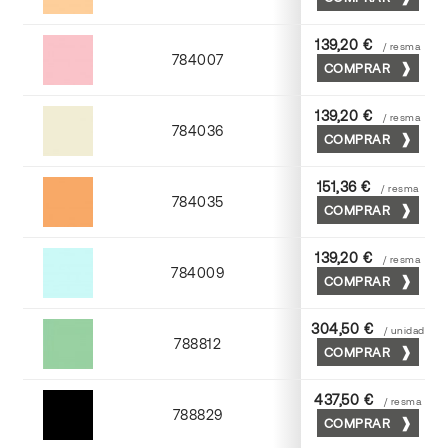
Abricot
139,20 €
/ resma
784007
COMPRAR
Rosa
139,20 €
/ resma
784036
COMPRAR
Gris perla
151,36 €
/ resma
784035
COMPRAR
Chamoix
139,20 €
/ resma
784009
COMPRAR
Azul
304,50 €
/ unidad
788812
COMPRAR
Nilo
437,50 €
/ resma
788829
COMPRAR
Negro