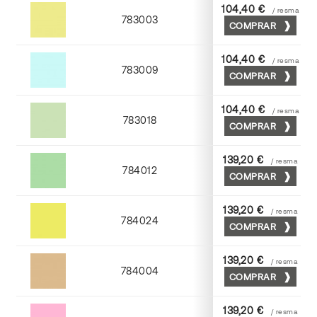
104,40 €
/ resma
783003
COMPRAR
Amarillo
104,40 €
/ resma
783009
COMPRAR
Azul
104,40 €
/ resma
783018
COMPRAR
Verde
139,20 €
/ resma
784012
COMPRAR
Nilo
139,20 €
/ resma
784024
COMPRAR
Cromo
139,20 €
/ resma
784004
COMPRAR
Moka
139,20 €
/ resma