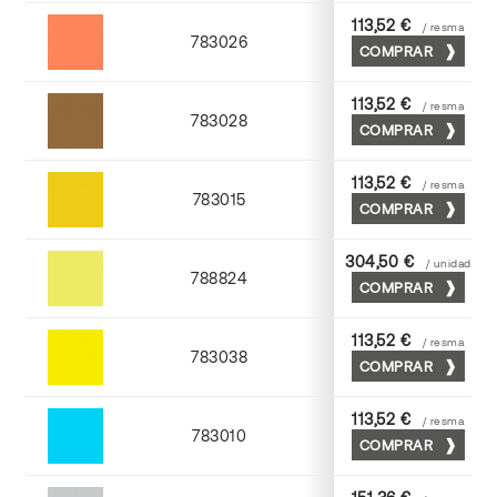
113,52 €
/ resma
783026
COMPRAR
Palosanto
113,52 €
/ resma
783028
COMPRAR
Tabaco
113,52 €
/ resma
783015
COMPRAR
Golden
304,50 €
/ unidad
788824
COMPRAR
Cromo
113,52 €
/ resma
783038
COMPRAR
Yema
113,52 €
/ resma
783010
COMPRAR
Mediterraneo