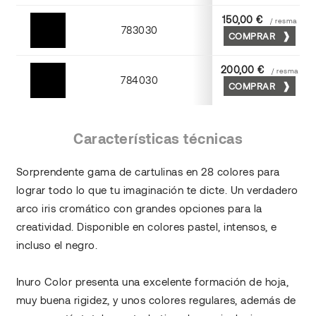
150,00 €
/ resma
783030
COMPRAR
Negro
200,00 €
/ resma
784030
COMPRAR
Negro
Características técnicas
Sorprendente gama de cartulinas en 28 colores para
lograr todo lo que tu imaginación te dicte. Un verdadero
arco iris cromático con grandes opciones para la
creatividad. Disponible en colores pastel, intensos, e
incluso el negro.
Inuro Color presenta una excelente formación de hoja,
muy buena rigidez, y unos colores regulares, además de