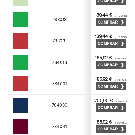
COMPRAR
Verde
139,44 €
/ resma
783013
COMPRAR
Hierba
139,44 €
/ resma
783031
COMPRAR
Escarlata
185,92 €
/ resma
784013
COMPRAR
Hierba
185,92 €
/ resma
784031
COMPRAR
Escarlata
200,00 €
/ resma
784039
COMPRAR
Azul navy
185,92 €
/ resma
784041
COMPRAR
Burdeos