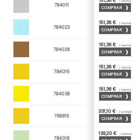
151,36 €
/ resma
784011
COMPRAR
Cendra
151,36 €
/ resma
784023
COMPRAR
Atlantic
151,36 €
/ resma
784028
COMPRAR
Tabaco
151,36 €
/ resma
784015
COMPRAR
Golden
151,36 €
/ resma
784038
COMPRAR
Yema
331,10 €
/ unidad
788815
COMPRAR
Golden
139,20 €
/ resma
784018