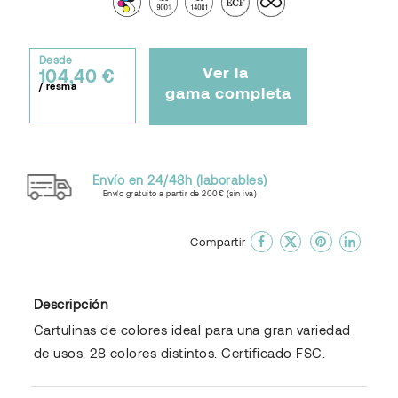
Desde
Ver la
104,40 €
/ resma
gama completa
Envío en 24/48h (laborables)
Envío gratuito a partir de 200€ (sin iva)
done
En favoritos
Compartir
Descripción
Cartulinas de colores ideal para una gran variedad
de usos. 28 colores distintos. Certificado FSC.