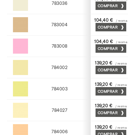
783036
COMPRAR
Gris perla
104,40 €
/ resma
783004
COMPRAR
Moka
104,40 €
/ resma
783008
COMPRAR
Coral
139,20 €
/ resma
784002
COMPRAR
Crema
139,20 €
/ resma
784003
COMPRAR
Amarillo
139,20 €
/ resma
784027
COMPRAR
Tostado
139,20 €
/ resma
784006
COMPRAR