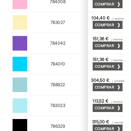
784008
COMPRAR
Coral
104,40 €
/ resma
783027
COMPRAR
Tostado
151,36 €
/ resma
784042
COMPRAR
Viola
151,36 €
/ resma
784010
COMPRAR
Mediterraneo
304,50 €
/ unidad
788822
COMPRAR
Turquesa
113,52 €
/ resma
783023
COMPRAR
Atlantic
315,00 €
/ resma
786329
COMPRAR
Negro