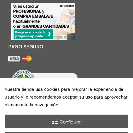
Nuestra tienda usa cookies para mejorar la experiencia de
usuario y le recomendamos aceptar su uso para aprovechar
Valoración De Clientes
4.4
/
5
plenamente la navegación.
Muy contento con el
servicio y los productos,
permiten el desarrollo de
×
mis actividades,
eKomi
Opinión De Clientes
agradezco su eficiencia.
tune
Configurar