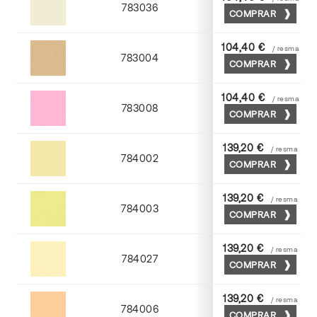
783036
COMPRAR
Gris perla
104,40 €
/ resma
783004
COMPRAR
Moka
104,40 €
/ resma
783008
COMPRAR
Coral
139,20 €
/ resma
784002
COMPRAR
Crema
139,20 €
/ resma
784003
COMPRAR
Amarillo
139,20 €
/ resma
784027
COMPRAR
Tostado
139,20 €
/ resma
784006
COMPRAR