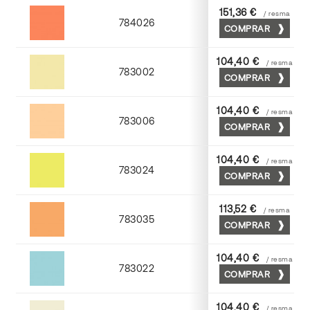
151,36 €
/ resma
784026
COMPRAR
Palosanto
104,40 €
/ resma
783002
COMPRAR
Crema
104,40 €
/ resma
783006
COMPRAR
Abricot
104,40 €
/ resma
783024
COMPRAR
Cromo
113,52 €
/ resma
783035
COMPRAR
Chamoix
104,40 €
/ resma
783022
COMPRAR
Turquesa
104,40 €
/ resma