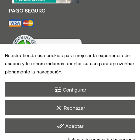
Nuestra tienda usa cookies para mejorar la experiencia de
usuario y le recomendamos aceptar su uso para aprovechar
Valoración De Clientes
4.4
/
5
plenamente la navegación.
Muy contento con el
servicio y los productos,
permiten el desarrollo de
×
mis actividades,
eKomi
Opinión De Clientes
agradezco su eficiencia.
tune
Configurar
clear
Rechazar
done_all
Aceptar
Política de privacidad y cookies