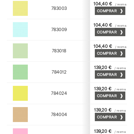
104,40 €
/ resma
783003
COMPRAR
Amarillo
104,40 €
/ resma
783009
COMPRAR
Azul
104,40 €
/ resma
783018
COMPRAR
Verde
139,20 €
/ resma
784012
COMPRAR
Nilo
139,20 €
/ resma
784024
COMPRAR
Cromo
139,20 €
/ resma
784004
COMPRAR
Moka
139,20 €
/ resma