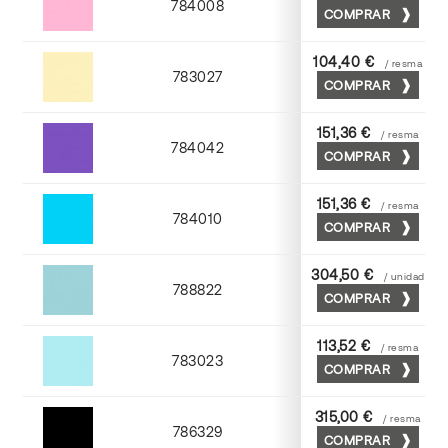
784008
COMPRAR
Coral
104,40 €
/ resma
783027
COMPRAR
Tostado
151,36 €
/ resma
784042
COMPRAR
Viola
151,36 €
/ resma
784010
COMPRAR
Mediterraneo
304,50 €
/ unidad
788822
COMPRAR
Turquesa
113,52 €
/ resma
783023
COMPRAR
Atlantic
315,00 €
/ resma
786329
COMPRAR
Negro