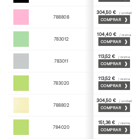
304,50 €
/ unidad
788808
COMPRAR
Coral
104,40 €
/ resma
783012
COMPRAR
Nilo
113,52 €
/ resma
783011
COMPRAR
Cendra
113,52 €
/ resma
783020
COMPRAR
Gespa
304,50 €
/ unidad
788802
COMPRAR
Crema
151,36 €
/ resma
784020
COMPRAR
Gespa