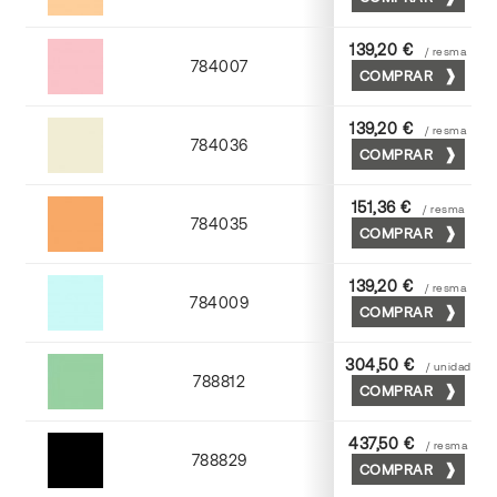
Abricot
139,20 €
/ resma
784007
COMPRAR
Rosa
139,20 €
/ resma
784036
COMPRAR
Gris perla
151,36 €
/ resma
784035
COMPRAR
Chamoix
139,20 €
/ resma
784009
COMPRAR
Azul
304,50 €
/ unidad
788812
COMPRAR
Nilo
437,50 €
/ resma
788829
COMPRAR
Negro