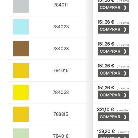
151,36 €
/ resma
784011
COMPRAR
Cendra
151,36 €
/ resma
784023
COMPRAR
Atlantic
151,36 €
/ resma
784028
COMPRAR
Tabaco
151,36 €
/ resma
784015
COMPRAR
Golden
151,36 €
/ resma
784038
COMPRAR
Yema
331,10 €
/ unidad
788815
COMPRAR
Golden
139,20 €
/ resma
784018