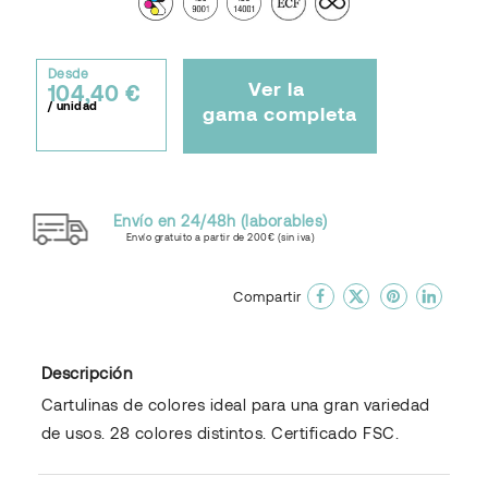
Desde
Ver la
104,40 €
/ unidad
gama completa
Envío en 24/48h (laborables)
Envío gratuito a partir de 200€ (sin iva)
done
En favoritos
Compartir
Descripción
Cartulinas de colores ideal para una gran variedad
de usos. 28 colores distintos. Certificado FSC.