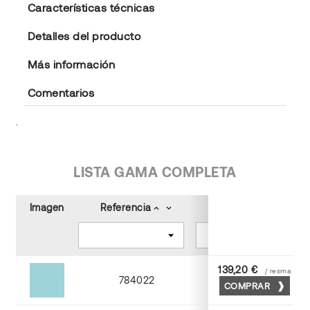
Características técnicas
Detalles del producto
Más información
Comentarios
.
LISTA GAMA COMPLETA
Imagen
Referencia
Color
keyboard_arrow_up
keyboard_arrow_down
keyboard_arrow_up
keyboard_arrow_down
139,20 €
/ resma
784022
COMPRAR
Turquesa