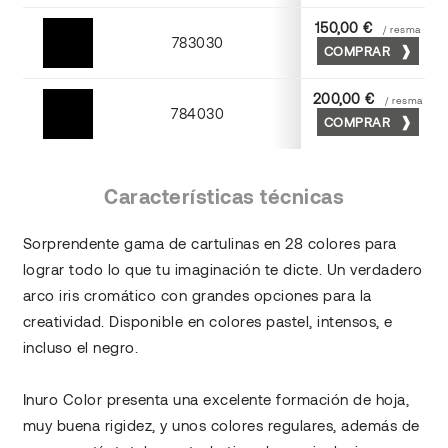
150,00 €
/ resma
783030
COMPRAR
Negro
200,00 €
/ resma
784030
COMPRAR
Negro
Características técnicas
Sorprendente gama de cartulinas en 28 colores para
lograr todo lo que tu imaginación te dicte. Un verdadero
arco iris cromático con grandes opciones para la
creatividad. Disponible en colores pastel, intensos, e
incluso el negro.
Inuro Color presenta una excelente formación de hoja,
muy buena rigidez, y unos colores regulares, además de