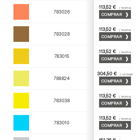
113,52 €
/ resma
783026
COMPRAR
Palosanto
113,52 €
/ resma
783028
COMPRAR
Tabaco
113,52 €
/ resma
783015
COMPRAR
Golden
304,50 €
/ unidad
788824
COMPRAR
Cromo
113,52 €
/ resma
783038
COMPRAR
Yema
113,52 €
/ resma
783010
COMPRAR
Mediterraneo