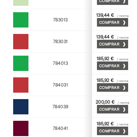
COMPRAR
Verde
139,44 €
/ resma
783013
COMPRAR
Hierba
139,44 €
/ resma
783031
COMPRAR
Escarlata
185,92 €
/ resma
784013
COMPRAR
Hierba
185,92 €
/ resma
784031
COMPRAR
Escarlata
200,00 €
/ resma
784039
COMPRAR
Azul navy
185,92 €
/ resma
784041
COMPRAR
Burdeos