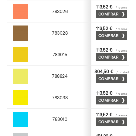
113,52 €
/ resma
783026
COMPRAR
Palosanto
113,52 €
/ resma
783028
COMPRAR
Tabaco
113,52 €
/ resma
783015
COMPRAR
Golden
304,50 €
/ unidad
788824
COMPRAR
Cromo
113,52 €
/ resma
783038
COMPRAR
Yema
113,52 €
/ resma
783010
COMPRAR
Mediterraneo