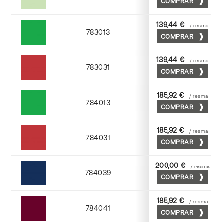
COMPRAR
Verde
139,44 €
/ resma
783013
COMPRAR
Hierba
139,44 €
/ resma
783031
COMPRAR
Escarlata
185,92 €
/ resma
784013
COMPRAR
Hierba
185,92 €
/ resma
784031
COMPRAR
Escarlata
200,00 €
/ resma
784039
COMPRAR
Azul navy
185,92 €
/ resma
784041
COMPRAR
Burdeos