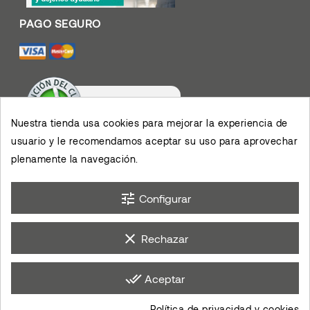
Nuestra tienda usa cookies para mejorar la experiencia de
usuario y le recomendamos aceptar su uso para aprovechar
Valoración De Clientes
4.4
/
5
plenamente la navegación.
Muy contento con el
servicio y los productos,
permiten el desarrollo de
×
mis actividades,
eKomi
Opinión De Clientes
agradezco su eficiencia.
tune
Configurar
clear
Rechazar
done_all
Aceptar
Política de privacidad y cookies