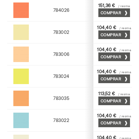
151,36 €
/ resma
784026
COMPRAR
Palosanto
104,40 €
/ resma
783002
COMPRAR
Crema
104,40 €
/ resma
783006
COMPRAR
Abricot
104,40 €
/ resma
783024
COMPRAR
Cromo
113,52 €
/ resma
783035
COMPRAR
Chamoix
104,40 €
/ resma
783022
COMPRAR
Turquesa
104,40 €
/ resma