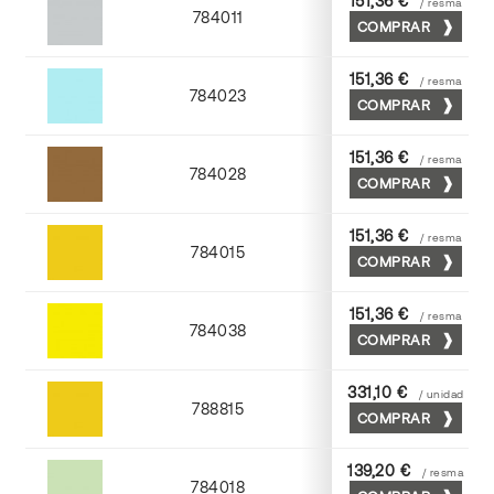
151,36 €
/ resma
784011
COMPRAR
Cendra
151,36 €
/ resma
784023
COMPRAR
Atlantic
151,36 €
/ resma
784028
COMPRAR
Tabaco
151,36 €
/ resma
784015
COMPRAR
Golden
151,36 €
/ resma
784038
COMPRAR
Yema
331,10 €
/ unidad
788815
COMPRAR
Golden
139,20 €
/ resma
784018