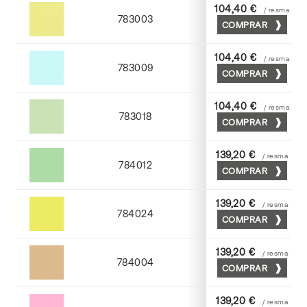
104,40 €
/ resma
783003
COMPRAR
Amarillo
104,40 €
/ resma
783009
COMPRAR
Azul
104,40 €
/ resma
783018
COMPRAR
Verde
139,20 €
/ resma
784012
COMPRAR
Nilo
139,20 €
/ resma
784024
COMPRAR
Cromo
139,20 €
/ resma
784004
COMPRAR
Moka
139,20 €
/ resma