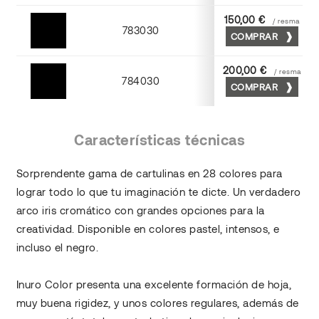
150,00 €
/ resma
783030
COMPRAR
Negro
200,00 €
/ resma
784030
COMPRAR
Negro
Características técnicas
Sorprendente gama de cartulinas en 28 colores para
lograr todo lo que tu imaginación te dicte. Un verdadero
arco iris cromático con grandes opciones para la
creatividad. Disponible en colores pastel, intensos, e
incluso el negro.
Inuro Color presenta una excelente formación de hoja,
muy buena rigidez, y unos colores regulares, además de