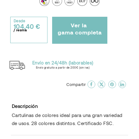
Desde
Ver la
104,40 €
/ resma
gama completa
Envío en 24/48h (laborables)
Envío gratuito a partir de 200€ (sin iva)
done
En favoritos
Compartir
Descripción
Cartulinas de colores ideal para una gran variedad
de usos. 28 colores distintos. Certificado FSC.