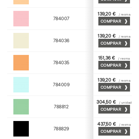
Abricot
139,20 €
/ resma
784007
COMPRAR
Rosa
139,20 €
/ resma
784036
COMPRAR
Gris perla
151,36 €
/ resma
784035
COMPRAR
Chamoix
139,20 €
/ resma
784009
COMPRAR
Azul
304,50 €
/ unidad
788812
COMPRAR
Nilo
437,50 €
/ resma
788829
COMPRAR
Negro