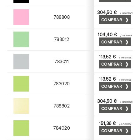
304,50 €
/ unidad
788808
COMPRAR
Coral
104,40 €
/ resma
783012
COMPRAR
Nilo
113,52 €
/ resma
783011
COMPRAR
Cendra
113,52 €
/ resma
783020
COMPRAR
Gespa
304,50 €
/ unidad
788802
COMPRAR
Crema
151,36 €
/ resma
784020
COMPRAR
Gespa