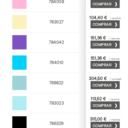
784008
COMPRAR
Coral
104,40 €
/ resma
783027
COMPRAR
Tostado
151,36 €
/ resma
784042
COMPRAR
Viola
151,36 €
/ resma
784010
COMPRAR
Mediterraneo
304,50 €
/ unidad
788822
COMPRAR
Turquesa
113,52 €
/ resma
783023
COMPRAR
Atlantic
315,00 €
/ resma
786329
COMPRAR
Negro