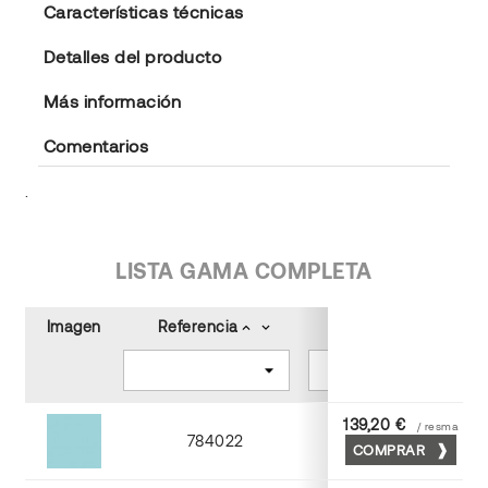
Características técnicas
Detalles del producto
Más información
Comentarios
.
LISTA GAMA COMPLETA
Imagen
Referencia
Color
keyboard_arrow_up
keyboard_arrow_down
keyboard_arrow_up
keyboard_arrow_down
139,20 €
/ resma
784022
COMPRAR
Turquesa