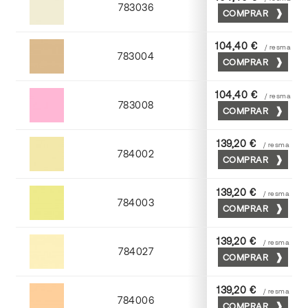
783036
COMPRAR
Gris perla
104,40 €
/ resma
783004
COMPRAR
Moka
104,40 €
/ resma
783008
COMPRAR
Coral
139,20 €
/ resma
784002
COMPRAR
Crema
139,20 €
/ resma
784003
COMPRAR
Amarillo
139,20 €
/ resma
784027
COMPRAR
Tostado
139,20 €
/ resma
784006
COMPRAR