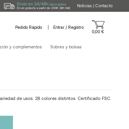
Envío en 24/48h
(laborables)
Noticias
|
Contacto
(sin iva)
Envío gratuito a partir de 200€
Pedido Rápido
Entrar / Registro
0,00 €
ción y complementos
Sobres y bolsas
ariedad de usos. 28 colores distintos. Certificado FSC.