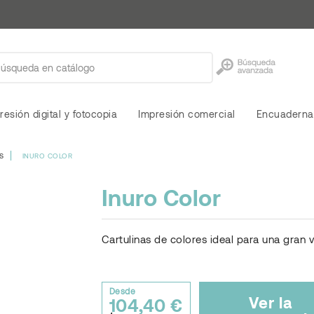
resión digital y fotocopia
Impresión comercial
Encuaderna
S
INURO COLOR
Inuro Color
Cartulinas de colores ideal para una gran v
Desde
Ver la
104,40 €