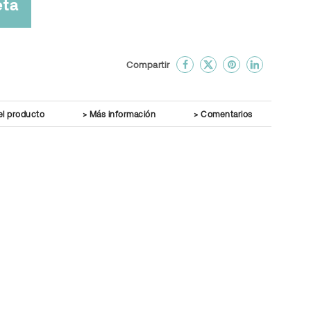
eta
done
En favoritos
Compartir
el producto
Más información
Comentarios