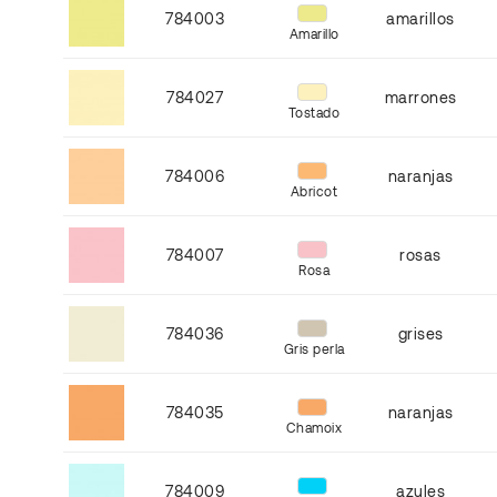
784003
amarillos
Amarillo
784027
marrones
Tostado
784006
naranjas
Abricot
784007
rosas
Rosa
784036
grises
Gris perla
784035
naranjas
Chamoix
784009
azules