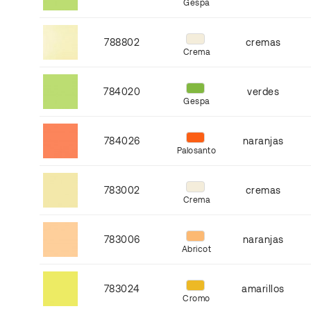
Gespa
788802
cremas
Crema
784020
verdes
Gespa
784026
naranjas
Palosanto
783002
cremas
Crema
783006
naranjas
Abricot
783024
amarillos
Cromo