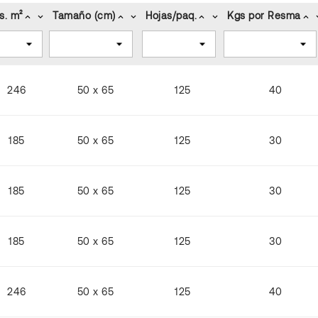
s. m²
Tamaño (cm)
Hojas/paq.
Kgs por Resma
keyboard_arrow_up
keyboard_arrow_down
keyboard_arrow_up
keyboard_arrow_down
keyboard_arrow_up
keyboard_arrow_down
keyboard_arrow_up
keyboard
246
50 x 65
125
40
185
50 x 65
125
30
185
50 x 65
125
30
185
50 x 65
125
30
246
50 x 65
125
40