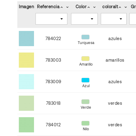
Imagen
Referencia
Color
coloralt
Gr
keyboard_arrow_up
keyboard_arrow_down
keyboard_arrow_up
keyboard_arrow_down
keyboard_arrow_up
keyboard_arrow_down
784022
azules
Turquesa
783003
amarillos
Amarillo
783009
azules
Azul
783018
verdes
Verde
784012
verdes
Nilo