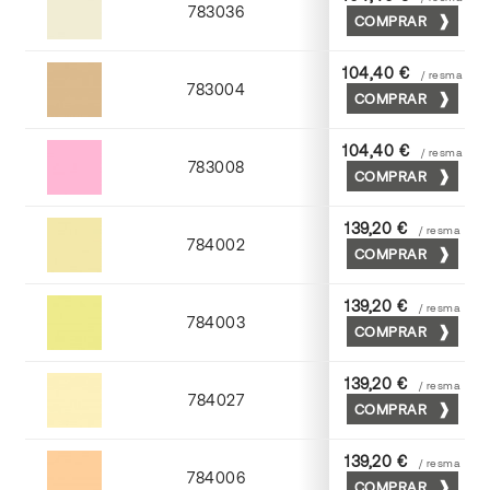
783036
COMPRAR
Gris perla
104,40 €
/ resma
783004
COMPRAR
Moka
104,40 €
/ resma
783008
COMPRAR
Coral
139,20 €
/ resma
784002
COMPRAR
Crema
139,20 €
/ resma
784003
COMPRAR
Amarillo
139,20 €
/ resma
784027
COMPRAR
Tostado
139,20 €
/ resma
784006
COMPRAR