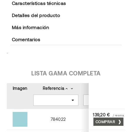
Características técnicas
Detalles del producto
Más información
Comentarios
.
LISTA GAMA COMPLETA
Imagen
Referencia
Color
keyboard_arrow_up
keyboard_arrow_down
keyboard_arrow_up
keyboard_arrow_down
139,20 €
/ resma
784022
COMPRAR
Turquesa