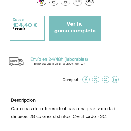
Desde
Ver la
104,40 €
/ resma
gama completa
Envío en 24/48h (laborables)
Envío gratuito a partir de 200€ (sin iva)
done
En favoritos
Compartir
Descripción
Cartulinas de colores ideal para una gran variedad
de usos. 28 colores distintos. Certificado FSC.