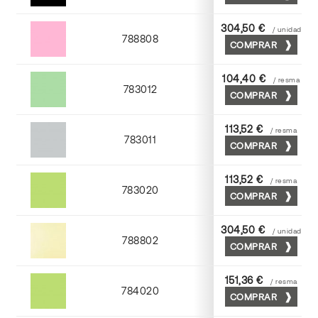
304,50 €
/ unidad
788808
COMPRAR
Coral
104,40 €
/ resma
783012
COMPRAR
Nilo
113,52 €
/ resma
783011
COMPRAR
Cendra
113,52 €
/ resma
783020
COMPRAR
Gespa
304,50 €
/ unidad
788802
COMPRAR
Crema
151,36 €
/ resma
784020
COMPRAR
Gespa