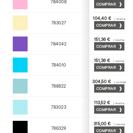
784008
COMPRAR
Coral
104,40 €
/ resma
783027
COMPRAR
Tostado
151,36 €
/ resma
784042
COMPRAR
Viola
151,36 €
/ resma
784010
COMPRAR
Mediterraneo
304,50 €
/ unidad
788822
COMPRAR
Turquesa
113,52 €
/ resma
783023
COMPRAR
Atlantic
315,00 €
/ resma
786329
COMPRAR
Negro