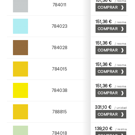
151,36 €
/ resma
784011
COMPRAR
Cendra
151,36 €
/ resma
784023
COMPRAR
Atlantic
151,36 €
/ resma
784028
COMPRAR
Tabaco
151,36 €
/ resma
784015
COMPRAR
Golden
151,36 €
/ resma
784038
COMPRAR
Yema
331,10 €
/ unidad
788815
COMPRAR
Golden
139,20 €
/ resma
784018