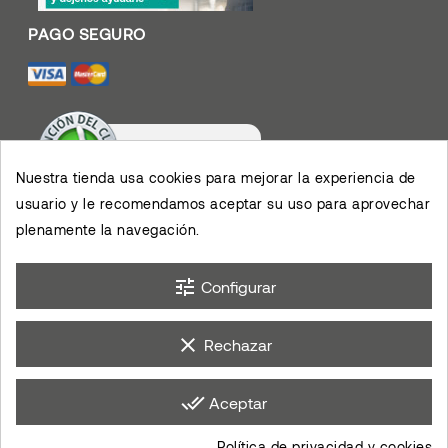
Nuestra tienda usa cookies para mejorar la experiencia de
usuario y le recomendamos aceptar su uso para aprovechar
Valoración De Clientes
4.4
/
5
plenamente la navegación.
Muy contento con el
servicio y los productos,
permiten el desarrollo de
×
mis actividades,
eKomi
Opinión De Clientes
agradezco su eficiencia.
tune
Configurar
clear
Rechazar
done_all
Aceptar
Política de privacidad y cookies