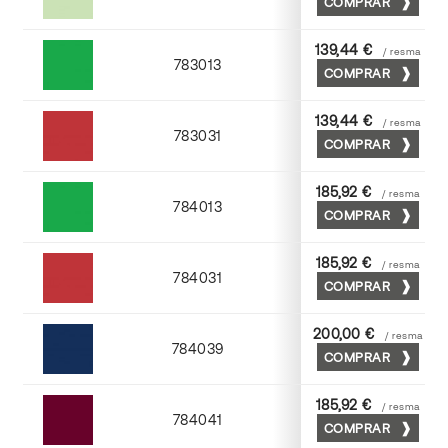
COMPRAR
Verde
139,44 €
/ resma
783013
COMPRAR
Hierba
139,44 €
/ resma
783031
COMPRAR
Escarlata
185,92 €
/ resma
784013
COMPRAR
Hierba
185,92 €
/ resma
784031
COMPRAR
Escarlata
200,00 €
/ resma
784039
COMPRAR
Azul navy
185,92 €
/ resma
784041
COMPRAR
Burdeos