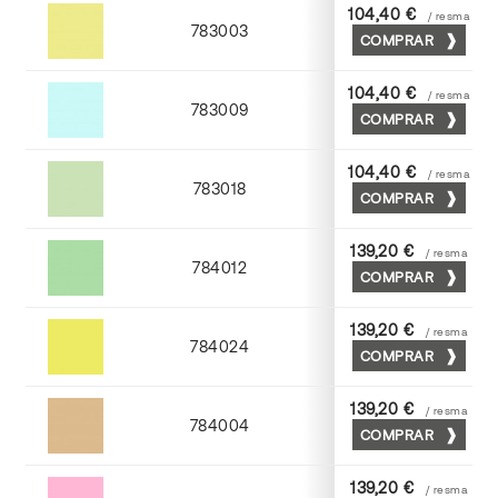
104,40 €
/ resma
783003
COMPRAR
Amarillo
104,40 €
/ resma
783009
COMPRAR
Azul
104,40 €
/ resma
783018
COMPRAR
Verde
139,20 €
/ resma
784012
COMPRAR
Nilo
139,20 €
/ resma
784024
COMPRAR
Cromo
139,20 €
/ resma
784004
COMPRAR
Moka
139,20 €
/ resma