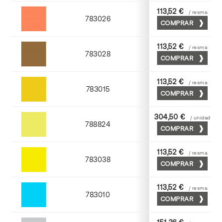
113,52 €
/ resma
783026
COMPRAR
Palosanto
113,52 €
/ resma
783028
COMPRAR
Tabaco
113,52 €
/ resma
783015
COMPRAR
Golden
304,50 €
/ unidad
788824
COMPRAR
Cromo
113,52 €
/ resma
783038
COMPRAR
Yema
113,52 €
/ resma
783010
COMPRAR
Mediterraneo