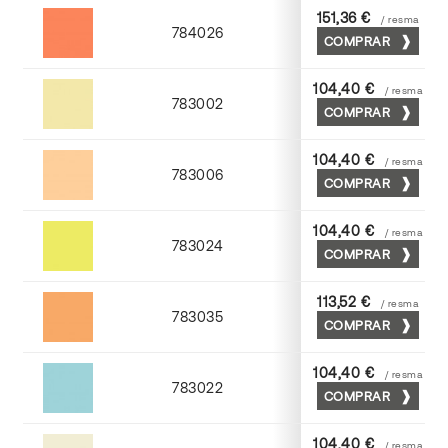
151,36 €
/ resma
784026
COMPRAR
Palosanto
104,40 €
/ resma
783002
COMPRAR
Crema
104,40 €
/ resma
783006
COMPRAR
Abricot
104,40 €
/ resma
783024
COMPRAR
Cromo
113,52 €
/ resma
783035
COMPRAR
Chamoix
104,40 €
/ resma
783022
COMPRAR
Turquesa
104,40 €
/ resma