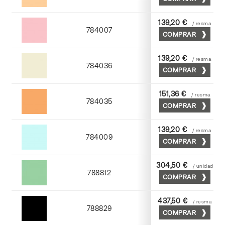
Abricot
139,20 €
/ resma
784007
COMPRAR
Rosa
139,20 €
/ resma
784036
COMPRAR
Gris perla
151,36 €
/ resma
784035
COMPRAR
Chamoix
139,20 €
/ resma
784009
COMPRAR
Azul
304,50 €
/ unidad
788812
COMPRAR
Nilo
437,50 €
/ resma
788829
COMPRAR
Negro