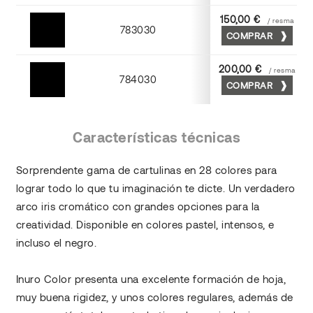
150,00 €
/ resma
783030
COMPRAR
Negro
200,00 €
/ resma
784030
COMPRAR
Negro
Características técnicas
Sorprendente gama de cartulinas en 28 colores para
lograr todo lo que tu imaginación te dicte. Un verdadero
arco iris cromático con grandes opciones para la
creatividad. Disponible en colores pastel, intensos, e
incluso el negro.
Inuro Color presenta una excelente formación de hoja,
muy buena rigidez, y unos colores regulares, además de