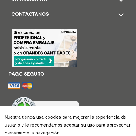
CONTÁCTANOS
Nuestra tienda usa cookies para mejorar la experiencia de
usuario y le recomendamos aceptar su uso para aprovechar
Valoración De Clientes
plenamente la navegación.
4.4
/
5
Muy contento con el