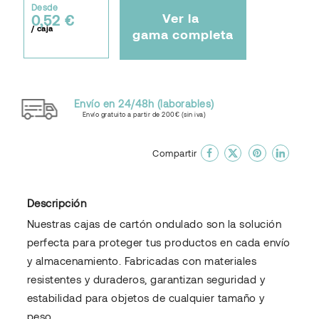
Desde
Ver la
0,52 €
/ caja
gama completa
Envío en 24/48h (laborables)
Envío gratuito a partir de 200€ (sin iva)
done
En favoritos
Compartir
Descripción
Nuestras cajas de cartón ondulado son la solución
perfecta para proteger tus productos en cada envío
y almacenamiento. Fabricadas con materiales
resistentes y duraderos, garantizan seguridad y
estabilidad para objetos de cualquier tamaño y
peso.