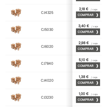
2,18 €
/ caja
CJ4325
COMPRAR
Cuero
3,40 €
/ caja
CJ5030
COMPRAR
Cuero
2,98 €
/ caja
CJ6020
COMPRAR
Cuero
5,10 €
/ caja
CJ7840
COMPRAR
Cuero
1,38 €
/ caja
CJ4020
COMPRAR
Kraft
1,00 €
/ caja
CJ3230
COMPRAR
Kraft