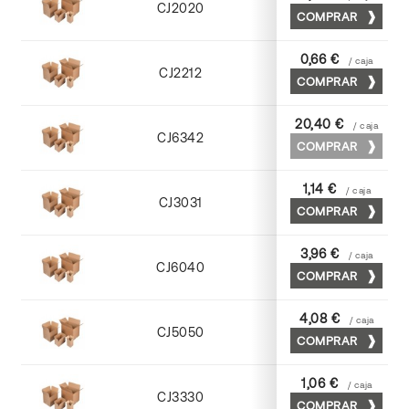
CJ2020
COMPRAR
Kraft
0,66 €
/ caja
CJ2212
COMPRAR
Kraft
20,40 €
/ caja
CJ6342
COMPRAR
Cuero
1,14 €
/ caja
CJ3031
COMPRAR
Kraft
3,96 €
/ caja
CJ6040
COMPRAR
Cuero
4,08 €
/ caja
CJ5050
COMPRAR
Cuero
1,06 €
/ caja
CJ3330
COMPRAR