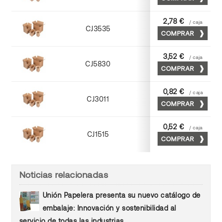
Kraft
2,78 €
/ caja
CJ3535
COMPRAR
Cuero
3,52 €
/ caja
CJ5830
COMPRAR
Cuero
0,82 €
/ caja
CJ3011
COMPRAR
Kraft
0,52 €
/ caja
CJ1515
COMPRAR
Kraft
Noticias relacionadas
Unión Papelera presenta su nuevo catálogo de
embalaje: Innovación y sostenibilidad al
servicio de todas las industrias.