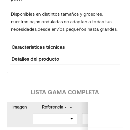
Disponibles en distintos tamaños y grosores,
nuestras cajas onduladas se adaptan a todas tus
necesidades,desde envíos pequeños hasta grandes.
Características técnicas
Detalles del producto
.
LISTA GAMA COMPLETA
Imagen
Referencia
Color
keyboard_arrow_up
keyboard_arrow_down
keyboard_arrow_up
keyboard_arrow_down