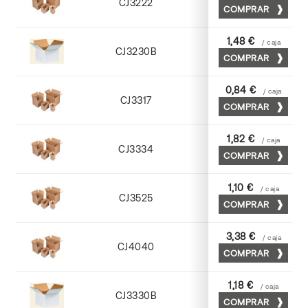
CJ3222
COMPRAR
Kraft
1,48 €
/ caja
CJ3230B
COMPRAR
Blanco
0,84 €
/ caja
CJ3317
COMPRAR
Kraft
1,82 €
/ caja
CJ3334
COMPRAR
Cuero
1,10 €
/ caja
CJ3525
COMPRAR
Kraft
3,38 €
/ caja
CJ4040
COMPRAR
Cuero
1,18 €
/ caja
CJ3330B
COMPRAR
Blanco