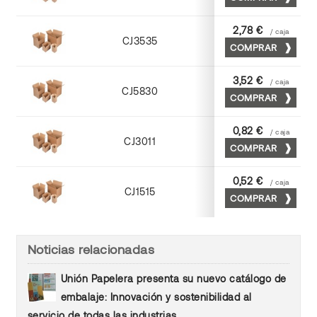
Kraft
2,78 €
/ caja
CJ3535
COMPRAR
Cuero
3,52 €
/ caja
CJ5830
COMPRAR
Cuero
0,82 €
/ caja
CJ3011
COMPRAR
Kraft
0,52 €
/ caja
CJ1515
COMPRAR
Kraft
Noticias relacionadas
Unión Papelera presenta su nuevo catálogo de
embalaje: Innovación y sostenibilidad al
servicio de todas las industrias.