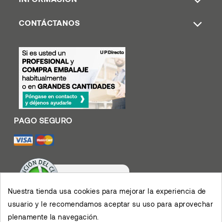
CONTÁCTANOS
Nuestra tienda usa cookies para mejorar la experiencia de
usuario y le recomendamos aceptar su uso para aprovechar
Valoración De Clientes
plenamente la navegación.
4.4
/
5
Muy contento con el