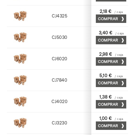
2,18 €
/ caja
CJ4325
COMPRAR
Cuero
3,40 €
/ caja
CJ5030
COMPRAR
Cuero
2,98 €
/ caja
CJ6020
COMPRAR
Cuero
5,10 €
/ caja
CJ7840
COMPRAR
Cuero
1,38 €
/ caja
CJ4020
COMPRAR
Kraft
1,00 €
/ caja
CJ3230
COMPRAR
Kraft