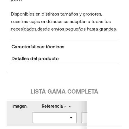
Disponibles en distintos tamaños y grosores,
nuestras cajas onduladas se adaptan a todas tus
necesidades,desde envíos pequeños hasta grandes.
Características técnicas
Detalles del producto
.
LISTA GAMA COMPLETA
Imagen
Referencia
Color
keyboard_arrow_up
keyboard_arrow_down
keyboard_arrow_up
keyboard_arrow_down