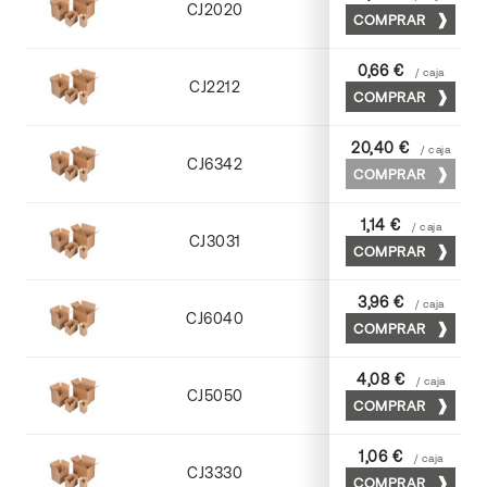
CJ2020
COMPRAR
Kraft
0,66 €
/ caja
CJ2212
COMPRAR
Kraft
20,40 €
/ caja
CJ6342
COMPRAR
Cuero
1,14 €
/ caja
CJ3031
COMPRAR
Kraft
3,96 €
/ caja
CJ6040
COMPRAR
Cuero
4,08 €
/ caja
CJ5050
COMPRAR
Cuero
1,06 €
/ caja
CJ3330
COMPRAR