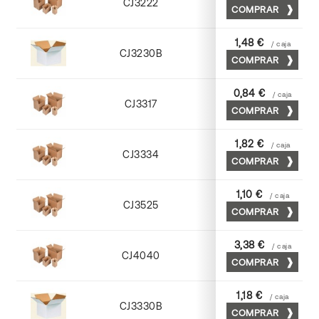
CJ3222
COMPRAR
Kraft
1,48 €
/ caja
CJ3230B
COMPRAR
Blanco
0,84 €
/ caja
CJ3317
COMPRAR
Kraft
1,82 €
/ caja
CJ3334
COMPRAR
Cuero
1,10 €
/ caja
CJ3525
COMPRAR
Kraft
3,38 €
/ caja
CJ4040
COMPRAR
Cuero
1,18 €
/ caja
CJ3330B
COMPRAR
Blanco