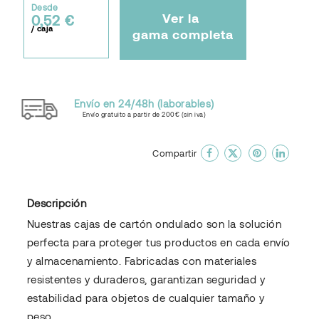
Desde
Ver la
0,52 €
/ caja
gama completa
Envío en 24/48h (laborables)
Envío gratuito a partir de 200€ (sin iva)
done
En favoritos
Compartir
Descripción
Nuestras cajas de cartón ondulado son la solución
perfecta para proteger tus productos en cada envío
y almacenamiento. Fabricadas con materiales
resistentes y duraderos, garantizan seguridad y
estabilidad para objetos de cualquier tamaño y
peso.