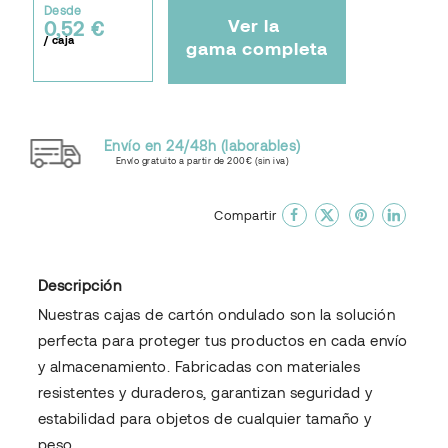
Desde
Ver la
0,52 €
/ caja
gama completa
Envío en 24/48h (laborables)
Envío gratuito a partir de 200€ (sin iva)
done
En favoritos
Compartir
Descripción
Nuestras cajas de cartón ondulado son la solución
perfecta para proteger tus productos en cada envío
y almacenamiento. Fabricadas con materiales
resistentes y duraderos, garantizan seguridad y
estabilidad para objetos de cualquier tamaño y
peso.