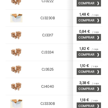
CJ3222
COMPRAR
Kraft
1,48 €
/ caja
CJ3230B
COMPRAR
Blanco
0,84 €
/ caja
CJ3317
COMPRAR
Kraft
1,82 €
/ caja
CJ3334
COMPRAR
Cuero
1,10 €
/ caja
CJ3525
COMPRAR
Kraft
3,38 €
/ caja
CJ4040
COMPRAR
Cuero
1,18 €
/ caja
CJ3330B
COMPRAR
Blanco