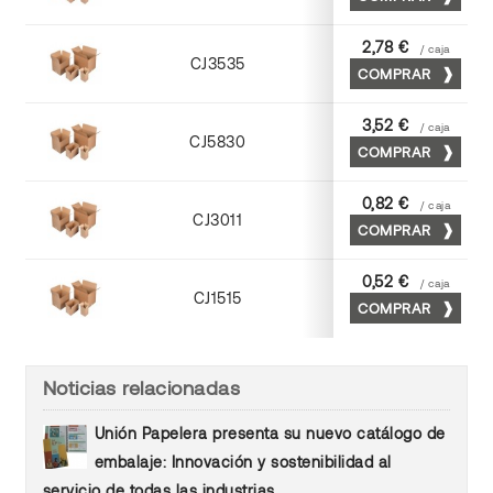
Kraft
2,78 €
/ caja
CJ3535
COMPRAR
Cuero
3,52 €
/ caja
CJ5830
COMPRAR
Cuero
0,82 €
/ caja
CJ3011
COMPRAR
Kraft
0,52 €
/ caja
CJ1515
COMPRAR
Kraft
Noticias relacionadas
Unión Papelera presenta su nuevo catálogo de
embalaje: Innovación y sostenibilidad al
servicio de todas las industrias.