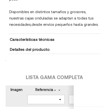
Disponibles en distintos tamaños y grosores,
nuestras cajas onduladas se adaptan a todas tus
necesidades,desde envíos pequeños hasta grandes.
Características técnicas
Detalles del producto
.
LISTA GAMA COMPLETA
Imagen
Referencia
Color
keyboard_arrow_up
keyboard_arrow_down
keyboard_arrow_up
keyboard_arrow_down