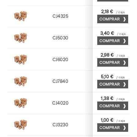
2,18 €
/ caja
CJ4325
COMPRAR
Cuero
3,40 €
/ caja
CJ5030
COMPRAR
Cuero
2,98 €
/ caja
CJ6020
COMPRAR
Cuero
5,10 €
/ caja
CJ7840
COMPRAR
Cuero
1,38 €
/ caja
CJ4020
COMPRAR
Kraft
1,00 €
/ caja
CJ3230
COMPRAR
Kraft