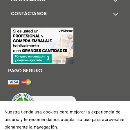
CONTÁCTANOS
Nuestra tienda usa cookies para mejorar la experiencia de
usuario y le recomendamos aceptar su uso para aprovechar
Valoración De Clientes
plenamente la navegación.
4.4
/
5
Muy contento con el