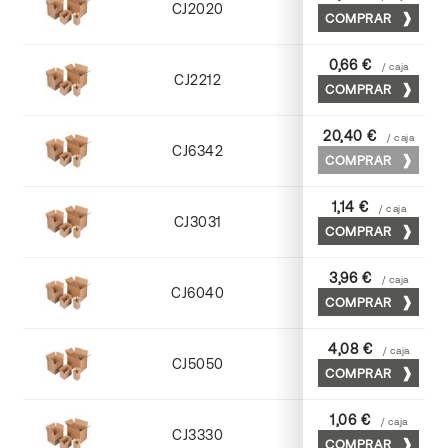
CJ2020
COMPRAR
Kraft
0,66 €
/ caja
CJ2212
COMPRAR
Kraft
20,40 €
/ caja
CJ6342
COMPRAR
Cuero
1,14 €
/ caja
CJ3031
COMPRAR
Kraft
3,96 €
/ caja
CJ6040
COMPRAR
Cuero
4,08 €
/ caja
CJ5050
COMPRAR
Cuero
1,06 €
/ caja
CJ3330
COMPRAR