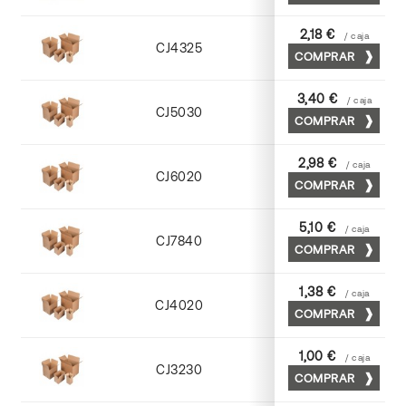
2,18 €
/ caja
CJ4325
COMPRAR
Cuero
3,40 €
/ caja
CJ5030
COMPRAR
Cuero
2,98 €
/ caja
CJ6020
COMPRAR
Cuero
5,10 €
/ caja
CJ7840
COMPRAR
Cuero
1,38 €
/ caja
CJ4020
COMPRAR
Kraft
1,00 €
/ caja
CJ3230
COMPRAR
Kraft