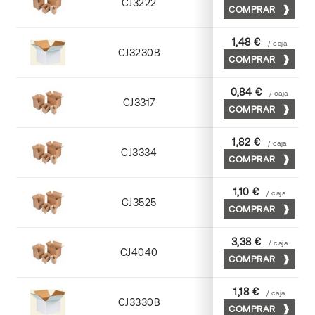
CJ3222
COMPRAR
Kraft
1,48 €
/ caja
CJ3230B
COMPRAR
Blanco
0,84 €
/ caja
CJ3317
COMPRAR
Kraft
1,82 €
/ caja
CJ3334
COMPRAR
Cuero
1,10 €
/ caja
CJ3525
COMPRAR
Kraft
3,38 €
/ caja
CJ4040
COMPRAR
Cuero
1,18 €
/ caja
CJ3330B
COMPRAR
Blanco