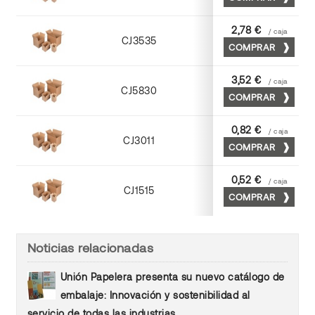
Kraft
2,78 €
/ caja
CJ3535
COMPRAR
Cuero
3,52 €
/ caja
CJ5830
COMPRAR
Cuero
0,82 €
/ caja
CJ3011
COMPRAR
Kraft
0,52 €
/ caja
CJ1515
COMPRAR
Kraft
Noticias relacionadas
Unión Papelera presenta su nuevo catálogo de
embalaje: Innovación y sostenibilidad al
servicio de todas las industrias.