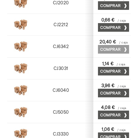
CJ2020
COMPRAR
Kraft
0,66 €
/ caja
CJ2212
COMPRAR
Kraft
20,40 €
/ caja
CJ6342
COMPRAR
Cuero
1,14 €
/ caja
CJ3031
COMPRAR
Kraft
3,96 €
/ caja
CJ6040
COMPRAR
Cuero
4,08 €
/ caja
CJ5050
COMPRAR
Cuero
1,06 €
/ caja
CJ3330
COMPRAR