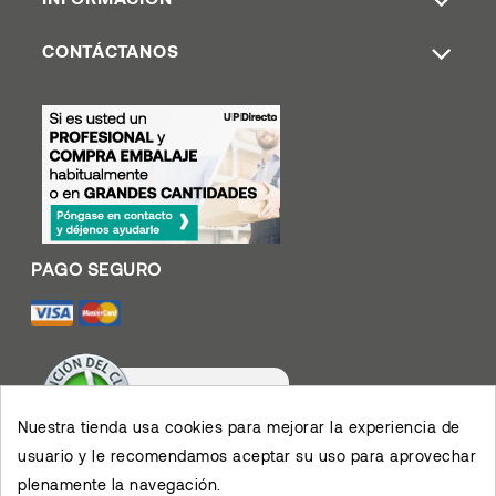
CONTÁCTANOS
Nuestra tienda usa cookies para mejorar la experiencia de
usuario y le recomendamos aceptar su uso para aprovechar
Valoración De Clientes
plenamente la navegación.
4.4
/
5
Muy contento con el