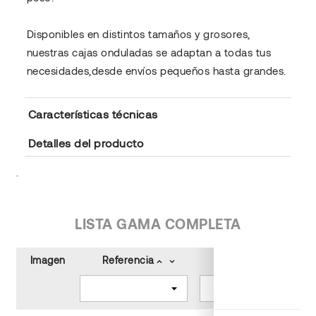
Disponibles en distintos tamaños y grosores,
nuestras cajas onduladas se adaptan a todas tus
necesidades,desde envíos pequeños hasta grandes.
Características técnicas
Detalles del producto
.
LISTA GAMA COMPLETA
Imagen
Referencia
Color
keyboard_arrow_up
keyboard_arrow_down
keyboard_arrow_up
keyboard_arrow_down