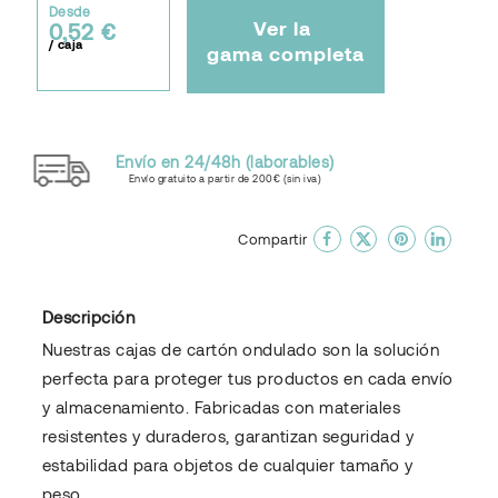
Desde
Ver la
0,52 €
/ caja
gama completa
Envío en 24/48h (laborables)
Envío gratuito a partir de 200€ (sin iva)
done
En favoritos
Compartir
Descripción
Nuestras cajas de cartón ondulado son la solución
perfecta para proteger tus productos en cada envío
y almacenamiento. Fabricadas con materiales
resistentes y duraderos, garantizan seguridad y
estabilidad para objetos de cualquier tamaño y
peso.