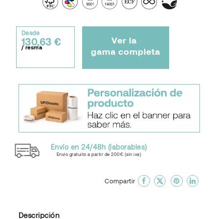
Desde
Ver la
130,63 €
/ resma
gama completa
Envío en 24/48h (laborables)
Envío gratuito a partir de 200€ (sin iva)
done
En favoritos
Compartir
Descripción