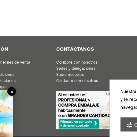
IÓN
CONTÁCTANOS
nerales de venta
Colabore con nosotros
Sedes y delegaciones
diciones
Sobre nosotros
oluciones
Contacte con nosotros
regas
×
Nuestra
ogos
acidad
y le re
navegac
ulos
tune
C