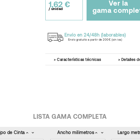
Ver la
1,62 €
gama comple
/ unidad
Envío en 24/48h (laborables)
Envío gratuito a partir de 200€ (sin iva)
Características técnicas
Detalles d
LISTA GAMA COMPLETA
ipo de Cinta
Ancho milimetros
Largo metr
keyboard_arrow_up
keyboard_arrow_down
keyboard_arrow_up
keyboard_arrow_down