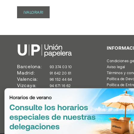
¡VALORAR!
INFORMAC
Condiciones ge
Barcelona:
93 374 03 10
Aviso legal
Madrid:
Términos y con
91 642 20 61
Valencia:
Política de Dev
96 152 44 64
Vizcaya:
Política de Ent
94 671 16 62
Tarifas y Catál
Política de priv
Mapa del sitio
Noticias y artíc