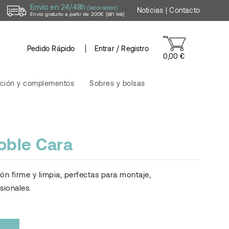
Envío en 24/48h
(laborables)
Noticias
|
Contacto
(sin iva)
Envío gratuito a partir de 200€
Pedido Rápido
Entrar / Registro
0,00 €
ción y complementos
Sobres y bolsas
oble Cara
n firme y limpia, perfectas para montaje,
sionales.