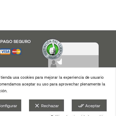
Valoración De Clientes
4.4
/
5
Muy contento con el
servicio y los productos,
permiten el desarrollo de
 tienda usa cookies para mejorar la experiencia de usuario
mis actividades,
eKomi
Opinión De Clientes
agradezco su eficiencia.
comendamos aceptar su uso para aprovechar plenamente la
ión.
clear
done_all
onfigurar
Rechazar
Aceptar
Síguenos también en