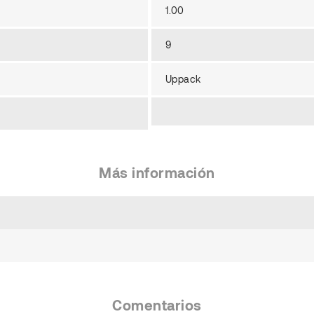
1.00
9
Uppack
Más información
Comentarios