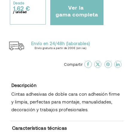
Desde
Ver la
1,62 €
/ unidad
gama completa
Envío en 24/48h (laborables)
Envío gratuito a partir de 200€ (sin iva)
done
En favoritos
Compartir
Descripción
Cintas adhesivas de doble cara con adhesión firme
y limpia, perfectas para montaje, manualidades,
decoración y trabajos profesionales.
Características técnicas