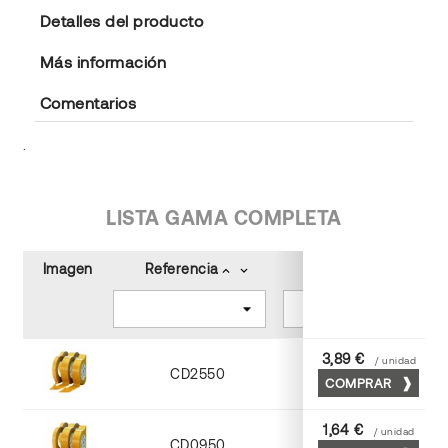
Detalles del producto
Más información
Comentarios
.
LISTA GAMA COMPLETA
Imagen
Referencia
Color
keyboard_arrow_up
keyboard_arrow_down
keyboard_arrow_up
keyboard_arrow_down
3,89 €
/ unidad
CD2550
Transparente
COMPRAR
1,64 €
/ unidad
CD0950
Transparente