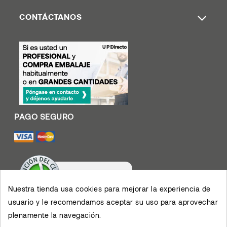
CONTÁCTANOS
Nuestra tienda usa cookies para mejorar la experiencia de
usuario y le recomendamos aceptar su uso para aprovechar
Valoración De Clientes
plenamente la navegación.
4.4
/
5
Muy contento con el
servicio y los productos,