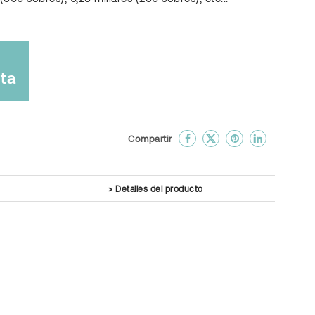
ta
done
En favoritos
Compartir
Detalles del producto