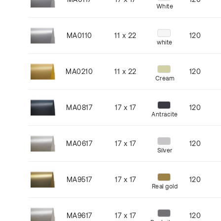
White
MA0110
11 x 22
120
white
MA0210
11 x 22
120
Cream
MA0817
17 x 17
120
Antracite
MA0617
17 x 17
120
Silver
MA9517
17 x 17
120
Real gold
MA9617
17 x 17
120