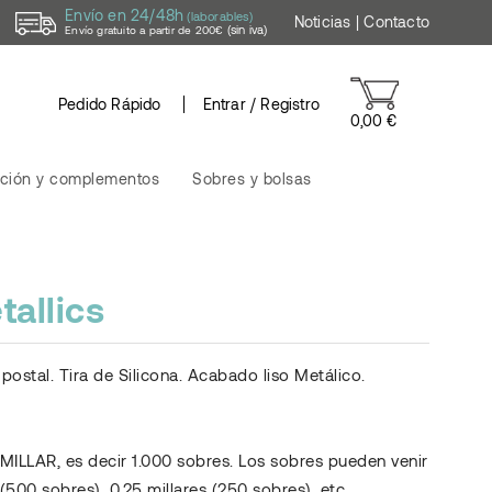
Envío en 24/48h
(laborables)
Noticias
|
Contacto
(sin iva)
Envío gratuito a partir de 200€
Pedido Rápido
Entrar / Registro
0,00 €
ción y complementos
Sobres y bolsas
allics
 postal. Tira de Silicona. Acabado liso Metálico.
 MILLAR, es decir 1.000 sobres. Los sobres pueden venir
(500 sobres), 0,25 millares (250 sobres), etc...