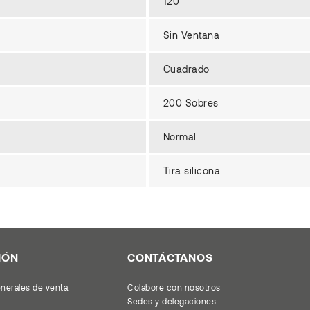
120
Sin Ventana
Cuadrado
200 Sobres
Normal
Tira silicona
IÓN
CONTÁCTANOS
nerales de venta
Colabore con nosotros
Sedes y delegaciones