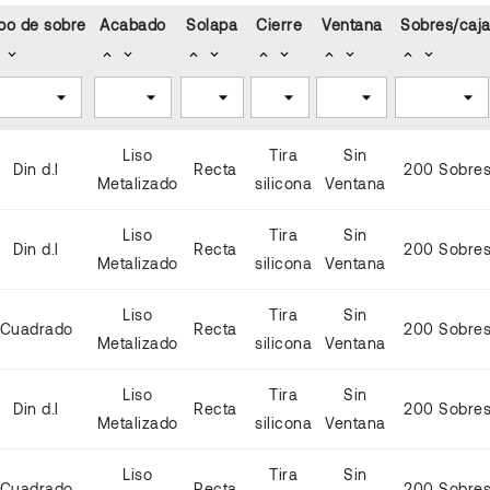
po de sobre
Acabado
Solapa
Cierre
Ventana
Sobres/caj
keyboard_arrow_down
keyboard_arrow_up
keyboard_arrow_down
keyboard_arrow_up
keyboard_arrow_down
keyboard_arrow_up
keyboard_arrow_down
keyboard_arrow_up
keyboard_arrow_down
keyboard_arrow_up
keyboard_arrow_down
Liso
Tira
Sin
Din d.l
Recta
200 Sobre
Metalizado
silicona
Ventana
Liso
Tira
Sin
Din d.l
Recta
200 Sobre
Metalizado
silicona
Ventana
Liso
Tira
Sin
Cuadrado
Recta
200 Sobre
Metalizado
silicona
Ventana
Liso
Tira
Sin
Din d.l
Recta
200 Sobre
Metalizado
silicona
Ventana
Liso
Tira
Sin
Cuadrado
Recta
200 Sobre