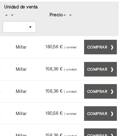
a
Unidad de venta
Precio
keyboard_arrow_up
keyboard_arrow_down
keyboard_arrow_up
keyboard_arrow_down
180,56 €
s
Millar
COMPRAR
/ unidad
158,36 €
s
Millar
COMPRAR
/ unidad
158,36 €
s
Millar
COMPRAR
/ unidad
180,56 €
s
Millar
COMPRAR
/ unidad
158,36 €
s
Millar
COMPRAR
/ unidad