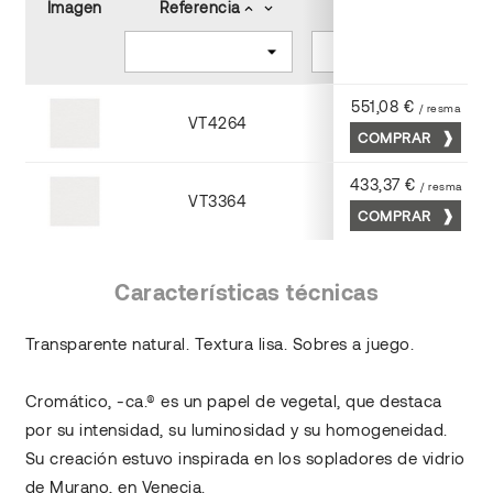
Imagen
Referencia
Tamaño (cm)
keyboard_arrow_up
keyboard_arrow_down
keyboard_arrow_up
keyboard_arrow_down
551,08 €
/ resma
VT4264
64 x 92
COMPRAR
433,37 €
/ resma
VT3364
64 x 92
COMPRAR
Características técnicas
Transparente natural. Textura lisa. Sobres a juego.
Cromático, -ca.® es un papel de vegetal, que destaca
por su intensidad, su luminosidad y su homogeneidad.
Su creación estuvo inspirada en los sopladores de vidrio
de Murano, en Venecia.