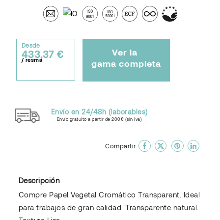
Desde
Ver la
433,37 €
/ resma
gama completa
Envío en 24/48h (laborables)
Envío gratuito a partir de 200€ (sin iva)
done
En favoritos
Compartir
Descripción
Compre Papel Vegetal Cromático Transparent. Ideal
para trabajos de gran calidad. Transparente natural.
Textura Lisa.