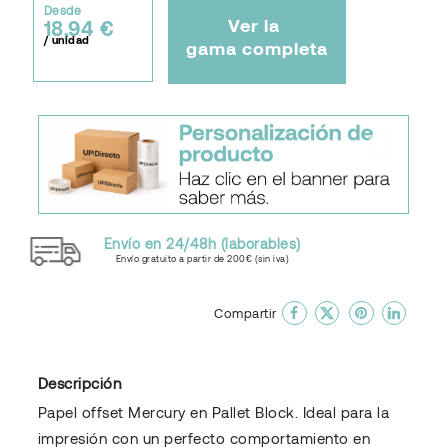
Desde
Ver la
18,94 €
/ unidad
gama completa
Envío en 24/48h (laborables)
Envío gratuito a partir de 200€ (sin iva)
done
En favoritos
Compartir
Descripción
Papel offset Mercury en Pallet Block. Ideal para la
impresión con un perfecto comportamiento en