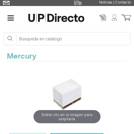
Noticias
|
Contacto
Mercury
Doble clic en la imagen para
ampliarla