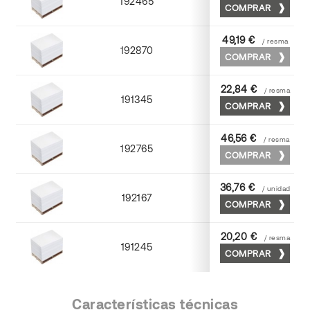
192465
80
COMPRAR
49,19 €
/ resma
192870
80
COMPRAR
22,84 €
/ resma
191345
90
COMPRAR
46,56 €
/ resma
192765
90
COMPRAR
36,76 €
/ unidad
192167
70
COMPRAR
20,20 €
/ resma
191245
80
COMPRAR
Características técnicas