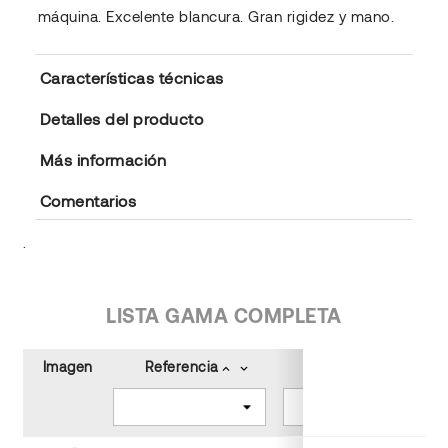
máquina. Excelente blancura. Gran rigidez y mano.
Características técnicas
Detalles del producto
Más información
Comentarios
.
LISTA GAMA COMPLETA
Imagen
Referencia
Grs. m²
keyboard_arrow_up
keyboard_arrow_down
keyboard_arrow_up
keyboard_arrow_down