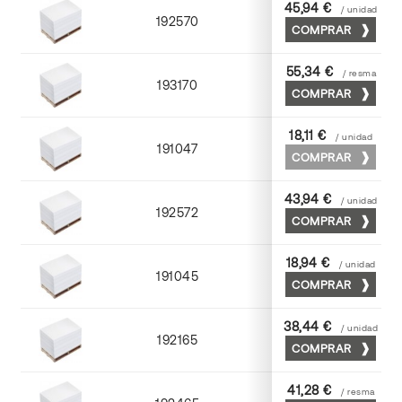
45,94 €
/ unidad
192570
70
COMPRAR
55,34 €
/ resma
193170
90
COMPRAR
18,11 €
/ unidad
191047
70
COMPRAR
43,94 €
/ unidad
192572
70
COMPRAR
18,94 €
/ unidad
191045
70
COMPRAR
38,44 €
/ unidad
192165
70
COMPRAR
41,28 €
/ resma