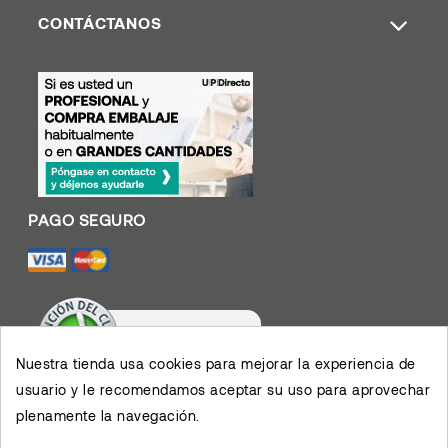
CONTÁCTANOS
Nuestra tienda usa cookies para mejorar la experiencia de
usuario y le recomendamos aceptar su uso para aprovechar
Valoración De Clientes
4.4
/
5
plenamente la navegación.
Muy contento con el
servicio y los productos,
permiten el desarrollo de