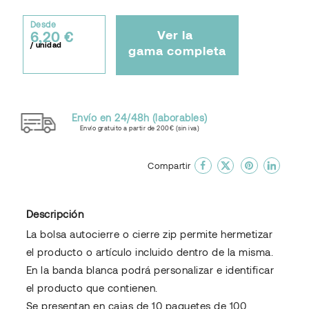
Desde
Ver la
6,20 €
/ unidad
gama completa
Envío en 24/48h (laborables)
Envío gratuito a partir de 200€ (sin iva)
done
En favoritos
Compartir
Descripción
La bolsa autocierre o cierre zip permite hermetizar
el producto o artículo incluido dentro de la misma.
En la banda blanca podrá personalizar e identificar
el producto que contienen.
Se presentan en cajas de 10 paquetes de 100