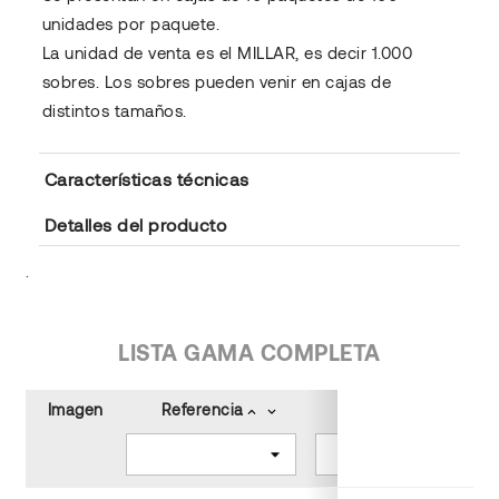
unidades por paquete.
La unidad de venta es el MILLAR, es decir 1.000
sobres. Los sobres pueden venir en cajas de
distintos tamaños.
Características técnicas
Detalles del producto
.
LISTA GAMA COMPLETA
Imagen
Referencia
Tamaño (cm)
keyboard_arrow_up
keyboard_arrow_down
keyboard_arrow_up
keyboard_arrow_down