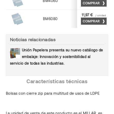
BM4060
4 x 6
COMPRAR
11,97 €
/ unidad
BM6080
6 x 8
COMPRAR
Noticias relacionadas
Unión Papelera presenta su nuevo catálogo de
embalaje: Innovación y sostenibilidad al
servicio de todas las industrias.
Características técnicas
Bolsas con cierre zip para multitud de usos de LDPE
La unidad de venta de este producto es el MILLAR, es