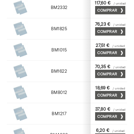
117,60 €
/ unidad
BM2332
23 x 32
COMPRAR
76,23 €
/ unidad
BM1825
18 x 25
COMPRAR
27,51 €
/ unidad
BM1015
10 x 15
COMPRAR
70,35 €
/ unidad
BM1622
16 x 22
COMPRAR
18,69 €
/ unidad
BM8012
8 x 12
COMPRAR
37,80 €
/ unidad
BM1217
12 x 17
COMPRAR
6,20 €
/ unidad