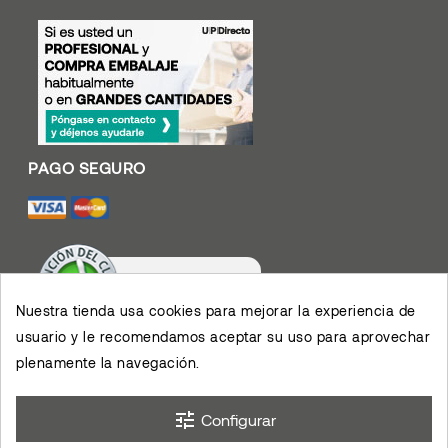
Nuestra tienda usa cookies para mejorar la experiencia de
usuario y le recomendamos aceptar su uso para aprovechar
Valoración De Clientes
plenamente la navegación.
4.4
/
5
Muy contento con el
servicio y los productos,
permiten el desarrollo de
×
mis actividades,
eKomi
Opinión De Clientes
tune
agradezco su eficiencia.
Configurar