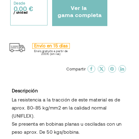
Desde
Ver la
0,00 €
/ unidad
gama completa
Envío en 15 días
Envío gratuito a partir de
200€ (sin iva)
done
En favoritos
Compartir
Descripción
La resistencia a la tracción de este material es de
aprox. 80-85 kg/mm2 en la calidad normal
(UNIFLEX).
Se presenta en bobinas planas u osciladas con un
peso aprox. De 50 kgs/bobina.