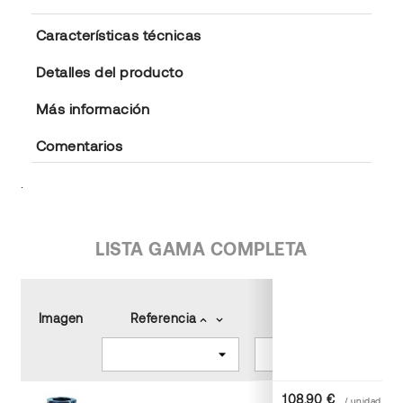
Características técnicas
Detalles del producto
Más información
Comentarios
.
LISTA GAMA COMPLETA
Imagen
Referencia
Color
keyboard_arrow_up
keyboard_arrow_down
keyboard_arrow_up
keyboard_arrow_down
108,90 €
/ unidad