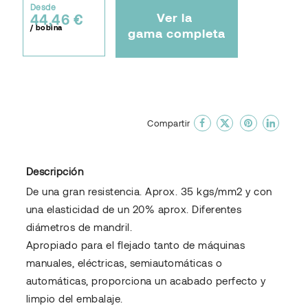
Desde
Ver la
44,46 €
/ bobina
gama completa
done
En favoritos
Compartir
Descripción
De una gran resistencia. Aprox. 35 kgs/mm2 y con
una elasticidad de un 20% aprox. Diferentes
diámetros de mandril.
Apropiado para el flejado tanto de máquinas
manuales, eléctricas, semiautomáticas o
automáticas, proporciona un acabado perfecto y
limpio del embalaje.