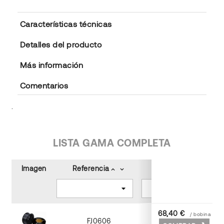
Características técnicas
Detalles del producto
Más información
Comentarios
.
LISTA GAMA COMPLETA
Imagen
Referencia
Color
keyboard_arrow_up
keyboard_arrow_down
keyboard_arrow_up
keyboard_arrow_down
68,40 €
/ bobina
FJ0606