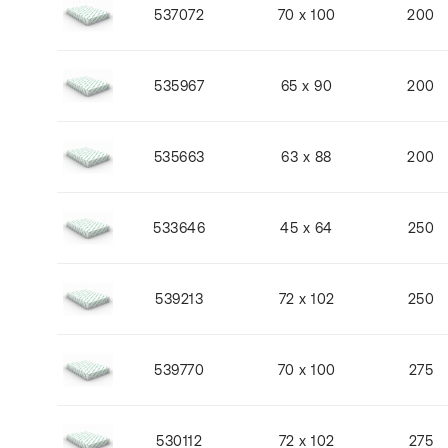
537072
70 x 100
200
535967
65 x 90
200
535663
63 x 88
200
533646
45 x 64
250
539213
72 x 102
250
539770
70 x 100
275
530112
72 x 102
275