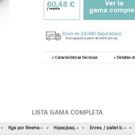
Ver la
60,48 €
gama comple
/ resma
Envío en 24/48h (laborables)
Envío gratuito a partir de 200€ (sin iva)
Características técnicas
Detalles d
LISTA GAMA COMPLETA
Kgs por Resma
Hojas/paq.
Enres. / pallet b.
keyboard_arrow_down
keyboard_arrow_up
keyboard_arrow_down
keyboard_arrow_up
keyboard_arrow_down
keyboard_arrow_up
keyboard_arrow_down