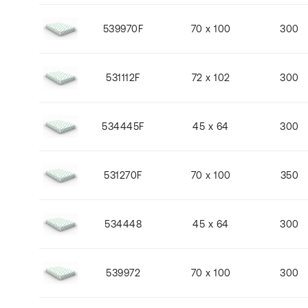
539970F
70 x 100
300
531112F
72 x 102
300
534445F
45 x 64
300
531270F
70 x 100
350
534448
45 x 64
300
539972
70 x 100
300