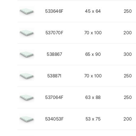
533646F
45 x 64
250
537070F
70 x 100
200
538867
65 x 90
300
538871
70 x 100
250
537064F
63 x 88
250
534053F
53 x 75
200