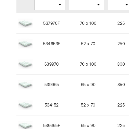
537970F
70 x 100
225
534653F
52 x 70
250
539970
70 x 100
300
539965
65 x 90
350
534152
52 x 70
225
536665F
65 x 90
225