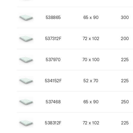
538865
65 x 90
300
537312F
72 x 102
200
537970
70 x 100
225
534152F
52 x 70
225
537468
65 x 90
250
538312F
72 x 102
225