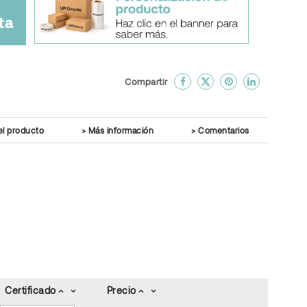
ta
done
En favoritos
Compartir
el producto
Más información
Comentarios
Certificado
Precio
keyboard_arrow_up
keyboard_arrow_down
keyboard_arrow_up
keyboard_arrow_down