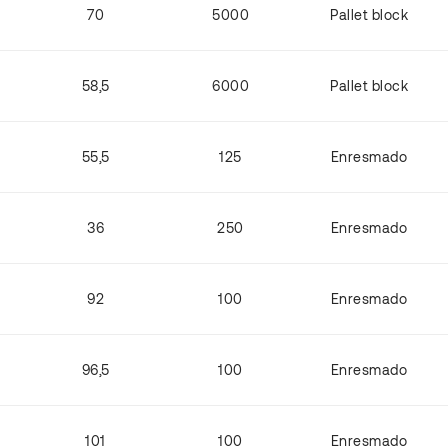
70
5000
Pallet block
58,5
6000
Pallet block
55,5
125
Enresmado
36
250
Enresmado
92
100
Enresmado
96,5
100
Enresmado
101
100
Enresmado