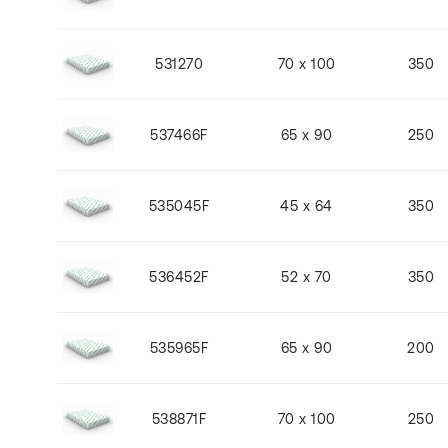
531270
70 x 100
350
537466F
65 x 90
250
535045F
45 x 64
350
536452F
52 x 70
350
535965F
65 x 90
200
538871F
70 x 100
250