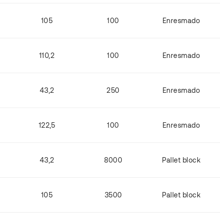
105
100
Enresmado
110,2
100
Enresmado
43,2
250
Enresmado
122,5
100
Enresmado
43,2
8000
Pallet block
105
3500
Pallet block