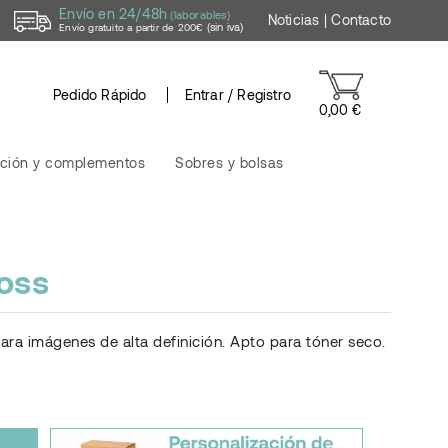
Envío en 24/48h
(laborables)
Noticias
|
Contacto
(sin iva)
Envío gratuito a partir de 200€
Pedido Rápido
Entrar / Registro
0,00 €
ción y complementos
Sobres y bolsas
oss
 para imágenes de alta definición. Apto para tóner seco.