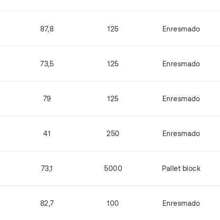
87,8
125
Enresmado
73,5
125
Enresmado
79
125
Enresmado
41
250
Enresmado
73,1
5000
Pallet block
82,7
100
Enresmado