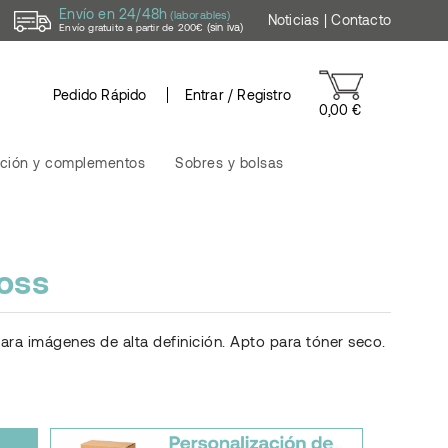
Envío en 24/48h
(laborables)
Noticias
|
Contacto
(sin iva)
Envío gratuito a partir de 200€
Pedido Rápido
Entrar / Registro
0,00 €
ción y complementos
Sobres y bolsas
oss
 para imágenes de alta definición. Apto para tóner seco.