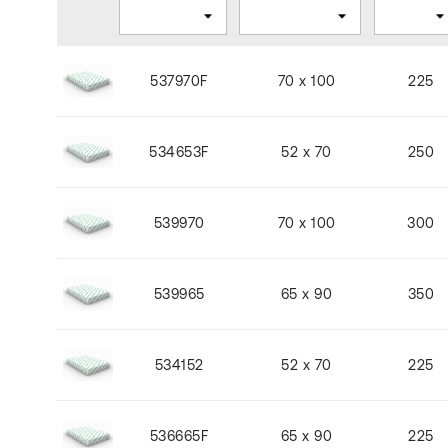
537970F
70 x 100
225
534653F
52 x 70
250
539970
70 x 100
300
539965
65 x 90
350
534152
52 x 70
225
536665F
65 x 90
225