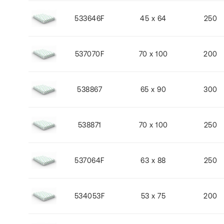
533646F
45 x 64
250
537070F
70 x 100
200
538867
65 x 90
300
538871
70 x 100
250
537064F
63 x 88
250
534053F
53 x 75
200