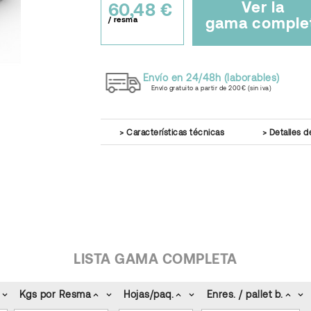
Ver la
60,48 €
gama comple
/ resma
Envío en 24/48h (laborables)
Envío gratuito a partir de 200€ (sin iva)
Características técnicas
Detalles d
LISTA GAMA COMPLETA
Kgs por Resma
Hojas/paq.
Enres. / pallet b.
keyboard_arrow_down
keyboard_arrow_up
keyboard_arrow_down
keyboard_arrow_up
keyboard_arrow_down
keyboard_arrow_up
keyboard_arrow_down