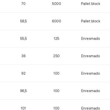
70
5000
Pallet block
58,5
6000
Pallet block
55,5
125
Enresmado
36
250
Enresmado
92
100
Enresmado
96,5
100
Enresmado
101
100
Enresmado