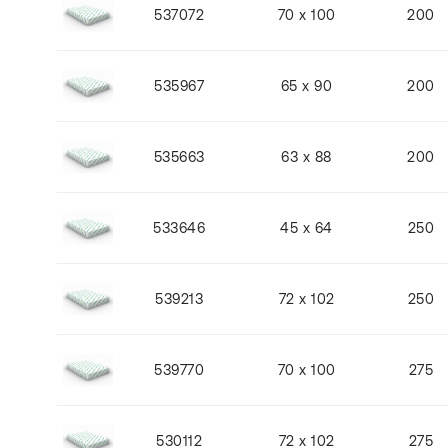
537072
70 x 100
200
535967
65 x 90
200
535663
63 x 88
200
533646
45 x 64
250
539213
72 x 102
250
539770
70 x 100
275
530112
72 x 102
275