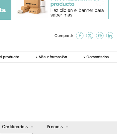
ta
done
En favoritos
Compartir
el producto
Más información
Comentarios
Certificado
Precio
keyboard_arrow_up
keyboard_arrow_down
keyboard_arrow_up
keyboard_arrow_down