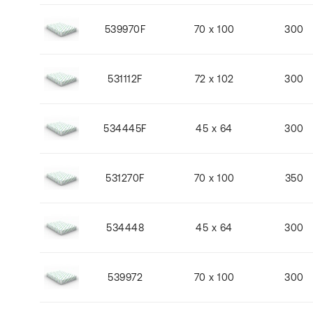
539970F
70 x 100
300
531112F
72 x 102
300
534445F
45 x 64
300
531270F
70 x 100
350
534448
45 x 64
300
539972
70 x 100
300