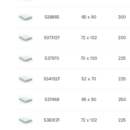
538865
65 x 90
300
537312F
72 x 102
200
537970
70 x 100
225
534152F
52 x 70
225
537468
65 x 90
250
538312F
72 x 102
225