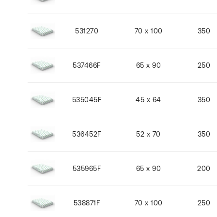
531270
70 x 100
350
537466F
65 x 90
250
535045F
45 x 64
350
536452F
52 x 70
350
535965F
65 x 90
200
538871F
70 x 100
250