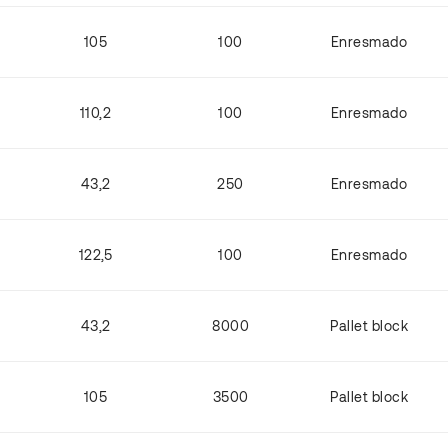
105
100
Enresmado
110,2
100
Enresmado
43,2
250
Enresmado
122,5
100
Enresmado
43,2
8000
Pallet block
105
3500
Pallet block