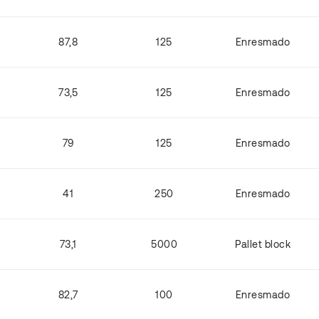
87,8
125
Enresmado
73,5
125
Enresmado
79
125
Enresmado
41
250
Enresmado
73,1
5000
Pallet block
82,7
100
Enresmado