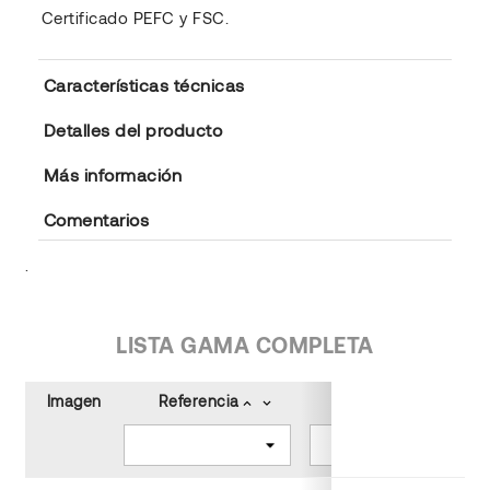
Certificado PEFC y FSC.
Características técnicas
Detalles del producto
Más información
Comentarios
.
LISTA GAMA COMPLETA
Imagen
Referencia
Tamaño (cm)
keyboard_arrow_up
keyboard_arrow_down
keyboard_arrow_up
keyboard_arrow_down