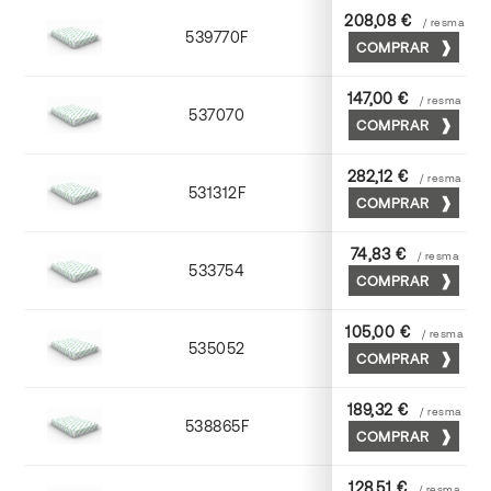
208,08 €
/ resma
539770F
70 x 100
COMPRAR
147,00 €
/ resma
537070
70 x 100
COMPRAR
282,12 €
/ resma
531312F
72 x 102
COMPRAR
74,83 €
/ resma
533754
52 x 70
COMPRAR
105,00 €
/ resma
535052
52 x 70
COMPRAR
189,32 €
/ resma
538865F
65 x 90
COMPRAR
128,51 €
/ resma