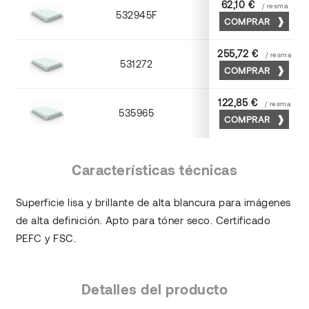
62,10 €
/ resma
532945F
45 x 64
COMPRAR
255,72 €
/ resma
531272
70 x 100
COMPRAR
122,85 €
/ resma
535965
65 x 90
COMPRAR
Características técnicas
Superficie lisa y brillante de alta blancura para imágenes
de alta definición. Apto para tóner seco. Certificado
PEFC y FSC.
Detalles del producto