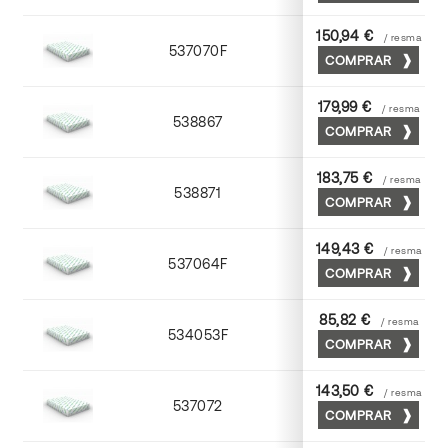
150,94 €
/ resma
537070F
70 x 100
COMPRAR
179,99 €
/ resma
538867
65 x 90
COMPRAR
183,75 €
/ resma
538871
70 x 100
COMPRAR
149,43 €
/ resma
537064F
63 x 88
COMPRAR
85,82 €
/ resma
534053F
53 x 75
COMPRAR
143,50 €
/ resma
537072
70 x 100
COMPRAR