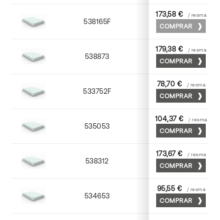
173,58 €
/ resma
538165F
65 x 90
COMPRAR
179,38 €
/ resma
538873
70 x 100
COMPRAR
78,70 €
/ resma
533752F
52 x 70
COMPRAR
104,37 €
/ resma
535053
53 x 75
COMPRAR
173,67 €
/ resma
538312
72 x 102
COMPRAR
95,55 €
/ resma
534653
52 x 70
COMPRAR