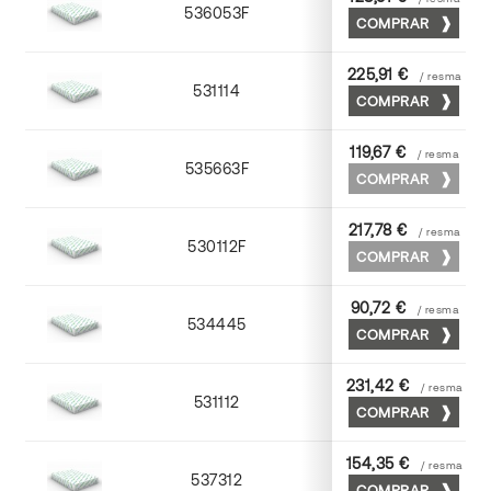
536053F
53 x 75
COMPRAR
225,91 €
/ resma
531114
72 x 102
COMPRAR
119,67 €
/ resma
535663F
63 x 88
COMPRAR
217,78 €
/ resma
530112F
72 x 102
COMPRAR
90,72 €
/ resma
534445
45 x 64
COMPRAR
231,42 €
/ resma
531112
72 x 102
COMPRAR
154,35 €
/ resma
537312
72 x 102
COMPRAR