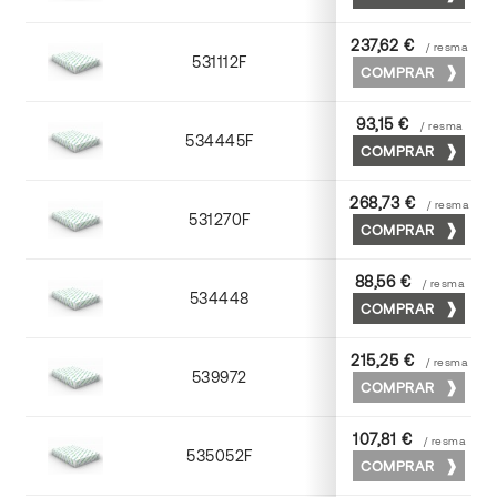
237,62 €
/ resma
531112F
72 x 102
COMPRAR
93,15 €
/ resma
534445F
45 x 64
COMPRAR
268,73 €
/ resma
531270F
70 x 100
COMPRAR
88,56 €
/ resma
534448
45 x 64
COMPRAR
215,25 €
/ resma
539972
70 x 100
COMPRAR
107,81 €
/ resma
535052F
52 x 70
COMPRAR