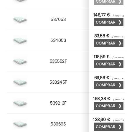
COMPRAR
148,77 €
/ resma
537053
53 x 75
COMPRAR
83,58 €
/ resma
534053
53 x 75
COMPRAR
118,59 €
/ resma
535552F
52 x 70
COMPRAR
69,86 €
/ resma
533245F
45 x 64
COMPRAR
198,38 €
/ resma
539213F
72 x 102
COMPRAR
138,60 €
/ resma
536665
65 x 90
COMPRAR