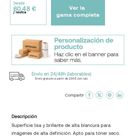
Desde
Ver la
60,48 €
/ resma
gama completa
Envío en 24/48h (laborables)
Envío gratuito a partir de 200€ (sin iva)
done
En favoritos
Compartir
Descripción
Superficie lisa y brillante de alta blancura para
imágenes de alta definición. Apto para tóner seco.