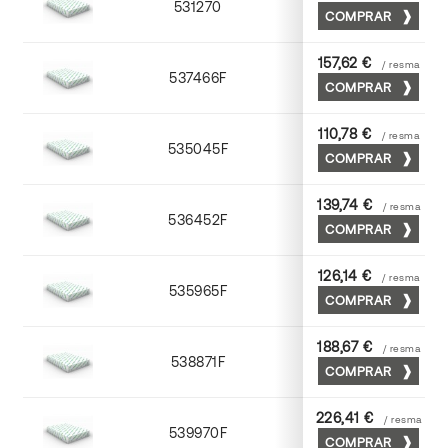
531270
70 x 100
COMPRAR
157,62 €
/ resma
537466F
65 x 90
COMPRAR
110,78 €
/ resma
535045F
45 x 64
COMPRAR
139,74 €
/ resma
536452F
52 x 70
COMPRAR
126,14 €
/ resma
535965F
65 x 90
COMPRAR
188,67 €
/ resma
538871F
70 x 100
COMPRAR
226,41 €
/ resma
539970F
70 x 100
COMPRAR