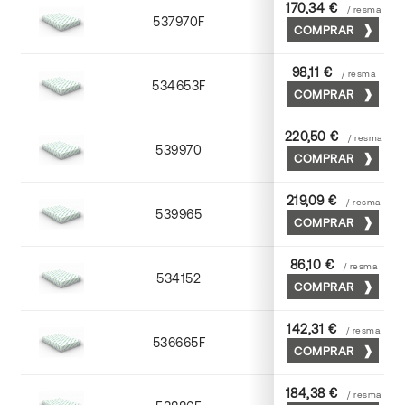
170,34 €
/ resma
537970F
70 x 100
COMPRAR
98,11 €
/ resma
534653F
52 x 70
COMPRAR
220,50 €
/ resma
539970
70 x 100
COMPRAR
219,09 €
/ resma
539965
65 x 90
COMPRAR
86,10 €
/ resma
534152
52 x 70
COMPRAR
142,31 €
/ resma
536665F
65 x 90
COMPRAR
184,38 €
/ resma