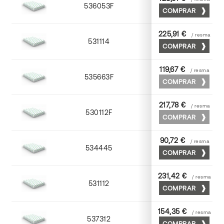
536053F
53 x 75
COMPRAR
225,91 €
/ resma
531114
72 x 102
COMPRAR
119,67 €
/ resma
535663F
63 x 88
COMPRAR
217,78 €
/ resma
530112F
72 x 102
COMPRAR
90,72 €
/ resma
534445
45 x 64
COMPRAR
231,42 €
/ resma
531112
72 x 102
COMPRAR
154,35 €
/ resma
537312
72 x 102
COMPRAR