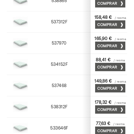
538865
65 x 90
COMPRAR
158,48 €
/ resma
537312F
72 x 102
COMPRAR
165,90 €
/ resma
537970
70 x 100
COMPRAR
88,41 €
/ resma
534152F
52 x 70
COMPRAR
149,86 €
/ resma
537468
65 x 90
COMPRAR
178,32 €
/ resma
538312F
72 x 102
COMPRAR
77,63 €
/ resma
533646F
45 x 64
COMPRAR