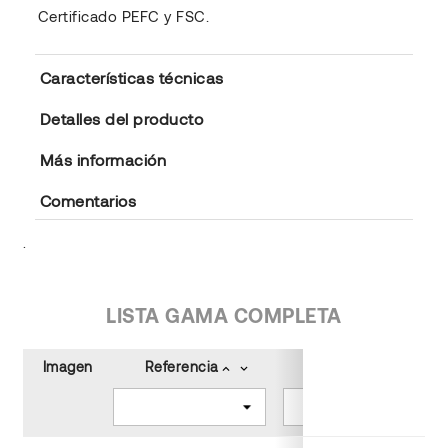
Certificado PEFC y FSC.
Características técnicas
Detalles del producto
Más información
Comentarios
.
LISTA GAMA COMPLETA
Imagen
Referencia
Tamaño (cm)
keyboard_arrow_up
keyboard_arrow_down
keyboard_arrow_up
keyboard_arrow_down