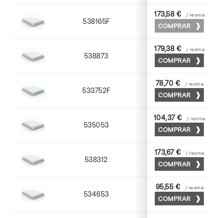
173,58 €
/ resma
538165F
65 x 90
COMPRAR
179,38 €
/ resma
538873
70 x 100
COMPRAR
78,70 €
/ resma
533752F
52 x 70
COMPRAR
104,37 €
/ resma
535053
53 x 75
COMPRAR
173,67 €
/ resma
538312
72 x 102
COMPRAR
95,55 €
/ resma
534653
52 x 70
COMPRAR