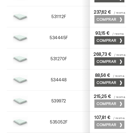
237,62 €
/ resma
531112F
72 x 102
COMPRAR
93,15 €
/ resma
534445F
45 x 64
COMPRAR
268,73 €
/ resma
531270F
70 x 100
COMPRAR
88,56 €
/ resma
534448
45 x 64
COMPRAR
215,25 €
/ resma
539972
70 x 100
COMPRAR
107,81 €
/ resma
535052F
52 x 70
COMPRAR