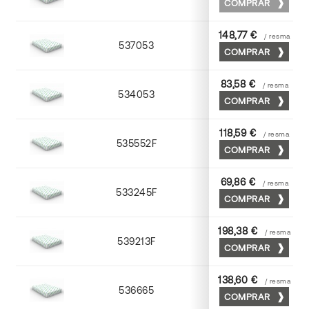
COMPRAR
148,77 €
/ resma
537053
53 x 75
COMPRAR
83,58 €
/ resma
534053
53 x 75
COMPRAR
118,59 €
/ resma
535552F
52 x 70
COMPRAR
69,86 €
/ resma
533245F
45 x 64
COMPRAR
198,38 €
/ resma
539213F
72 x 102
COMPRAR
138,60 €
/ resma
536665
65 x 90
COMPRAR