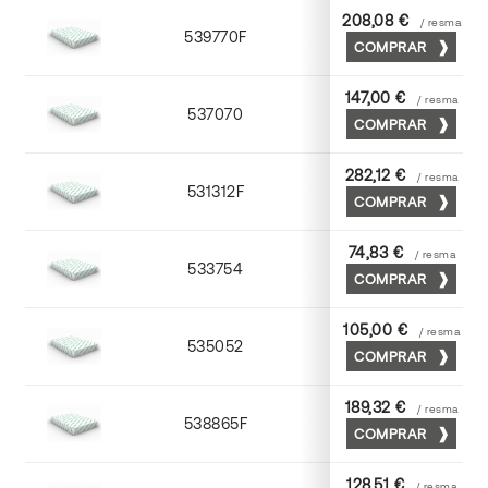
208,08 €
/ resma
539770F
70 x 100
COMPRAR
147,00 €
/ resma
537070
70 x 100
COMPRAR
282,12 €
/ resma
531312F
72 x 102
COMPRAR
74,83 €
/ resma
533754
52 x 70
COMPRAR
105,00 €
/ resma
535052
52 x 70
COMPRAR
189,32 €
/ resma
538865F
65 x 90
COMPRAR
128,51 €
/ resma