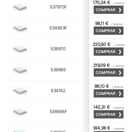
170,34 €
/ resma
537970F
70 x 100
COMPRAR
98,11 €
/ resma
534653F
52 x 70
COMPRAR
220,50 €
/ resma
539970
70 x 100
COMPRAR
219,09 €
/ resma
539965
65 x 90
COMPRAR
86,10 €
/ resma
534152
52 x 70
COMPRAR
142,31 €
/ resma
536665F
65 x 90
COMPRAR
184,38 €
/ resma