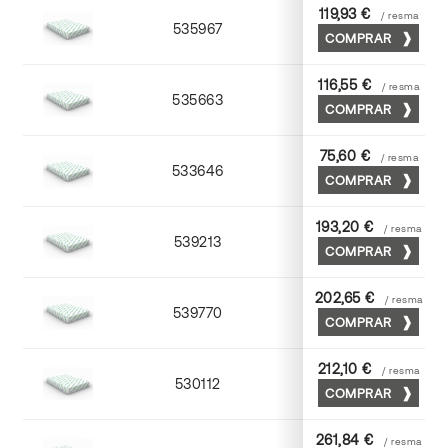
119,93 €
/ resma
535967
65 x 90
COMPRAR
116,55 €
/ resma
535663
63 x 88
COMPRAR
75,60 €
/ resma
533646
45 x 64
COMPRAR
193,20 €
/ resma
539213
72 x 102
COMPRAR
202,65 €
/ resma
539770
70 x 100
COMPRAR
212,10 €
/ resma
530112
72 x 102
COMPRAR
261,84 €
/ resma