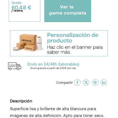
Desde
Ver la
60,48 €
/ resma
gama completa
Envío en 24/48h (laborables)
Envío gratuito a partir de 200€ (sin iva)
done
En favoritos
Compartir
Descripción
Superficie lisa y brillante de alta blancura para
imágenes de alta definición. Apto para tóner seco.