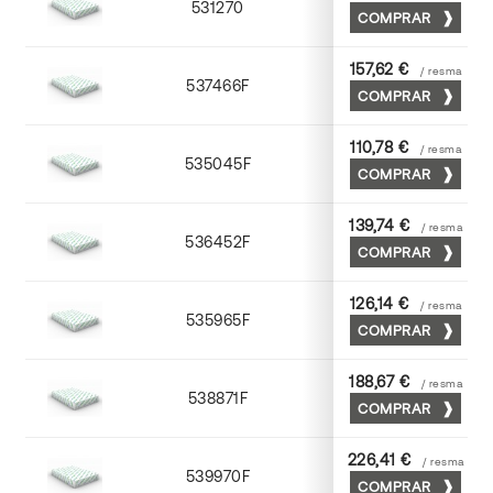
531270
70 x 100
COMPRAR
157,62 €
/ resma
537466F
65 x 90
COMPRAR
110,78 €
/ resma
535045F
45 x 64
COMPRAR
139,74 €
/ resma
536452F
52 x 70
COMPRAR
126,14 €
/ resma
535965F
65 x 90
COMPRAR
188,67 €
/ resma
538871F
70 x 100
COMPRAR
226,41 €
/ resma
539970F
70 x 100
COMPRAR