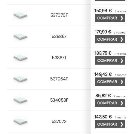
150,94 €
/ resma
537070F
70 x 100
COMPRAR
179,99 €
/ resma
538867
65 x 90
COMPRAR
183,75 €
/ resma
538871
70 x 100
COMPRAR
149,43 €
/ resma
537064F
63 x 88
COMPRAR
85,82 €
/ resma
534053F
53 x 75
COMPRAR
143,50 €
/ resma
537072
70 x 100
COMPRAR