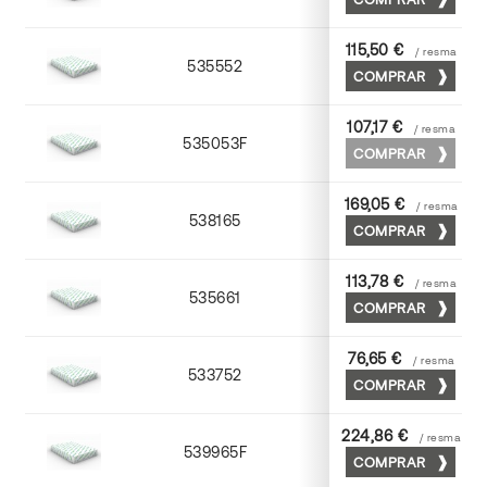
115,50 €
/ resma
535552
52 x 70
COMPRAR
107,17 €
/ resma
535053F
53 x 75
COMPRAR
169,05 €
/ resma
538165
65 x 90
COMPRAR
113,78 €
/ resma
535661
63 x 88
COMPRAR
76,65 €
/ resma
533752
52 x 70
COMPRAR
224,86 €
/ resma
539965F
65 x 90
COMPRAR