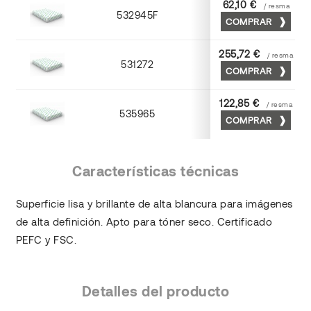
62,10 €
/ resma
532945F
45 x 64
COMPRAR
255,72 €
/ resma
531272
70 x 100
COMPRAR
122,85 €
/ resma
535965
65 x 90
COMPRAR
Características técnicas
Superficie lisa y brillante de alta blancura para imágenes
de alta definición. Apto para tóner seco. Certificado
PEFC y FSC.
Detalles del producto