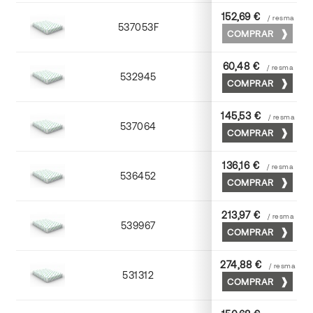
152,69 €
/ resma
537053F
53 x 75
COMPRAR
60,48 €
/ resma
532945
45 x 64
COMPRAR
145,53 €
/ resma
537064
63 x 88
COMPRAR
136,16 €
/ resma
536452
52 x 70
COMPRAR
213,97 €
/ resma
539967
65 x 90
COMPRAR
274,88 €
/ resma
531312
72 x 102
COMPRAR