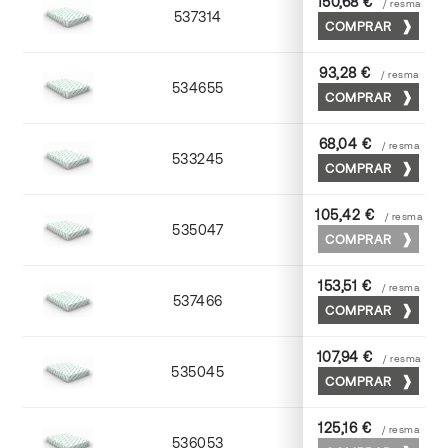
150,68 €
/ resma
537314
72 x 102
COMPRAR
93,28 €
/ resma
534655
52 x 70
COMPRAR
68,04 €
/ resma
533245
45 x 64
COMPRAR
105,42 €
/ resma
535047
45 x 64
COMPRAR
153,51 €
/ resma
537466
65 x 90
COMPRAR
107,94 €
/ resma
535045
45 x 64
COMPRAR
125,16 €
/ resma
536053
53 x 75