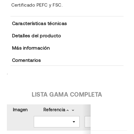
Certificado PEFC y FSC.
Características técnicas
Detalles del producto
Más información
Comentarios
.
LISTA GAMA COMPLETA
Imagen
Referencia
Tamaño (cm)
keyboard_arrow_up
keyboard_arrow_down
keyboard_arrow_up
keyboard_arrow_down