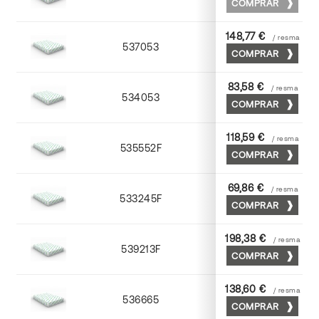
COMPRAR
148,77 €
/ resma
537053
53 x 75
COMPRAR
83,58 €
/ resma
534053
53 x 75
COMPRAR
118,59 €
/ resma
535552F
52 x 70
COMPRAR
69,86 €
/ resma
533245F
45 x 64
COMPRAR
198,38 €
/ resma
539213F
72 x 102
COMPRAR
138,60 €
/ resma
536665
65 x 90
COMPRAR