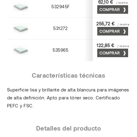
62,10 €
/ resma
532945F
45 x 64
COMPRAR
255,72 €
/ resma
531272
70 x 100
COMPRAR
122,85 €
/ resma
535965
65 x 90
COMPRAR
Características técnicas
Superficie lisa y brillante de alta blancura para imágenes
de alta definición. Apto para tóner seco. Certificado
PEFC y FSC.
Detalles del producto