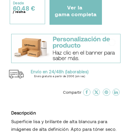
Desde
Ver la
60,48 €
/ resma
gama completa
Envío en 24/48h (laborables)
Envío gratuito a partir de 200€ (sin iva)
done
En favoritos
Compartir
Descripción
Superficie lisa y brillante de alta blancura para
imágenes de alta definición. Apto para tóner seco.