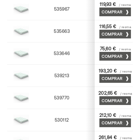
119,93 €
/ resma
535967
65 x 90
COMPRAR
116,55 €
/ resma
535663
63 x 88
COMPRAR
75,60 €
/ resma
533646
45 x 64
COMPRAR
193,20 €
/ resma
539213
72 x 102
COMPRAR
202,65 €
/ resma
539770
70 x 100
COMPRAR
212,10 €
/ resma
530112
72 x 102
COMPRAR
261,84 €
/ resma