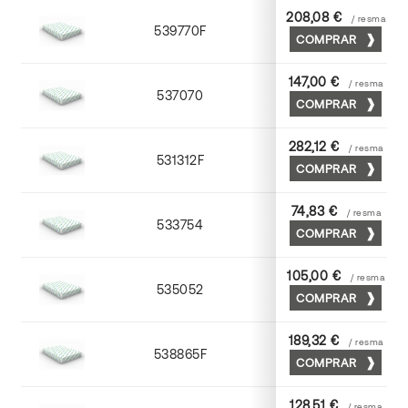
208,08 €
/ resma
539770F
70 x 100
COMPRAR
147,00 €
/ resma
537070
70 x 100
COMPRAR
282,12 €
/ resma
531312F
72 x 102
COMPRAR
74,83 €
/ resma
533754
52 x 70
COMPRAR
105,00 €
/ resma
535052
52 x 70
COMPRAR
189,32 €
/ resma
538865F
65 x 90
COMPRAR
128,51 €
/ resma