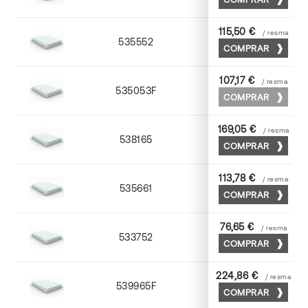
115,50 €
/ resma
535552
52 x 70
COMPRAR
107,17 €
/ resma
535053F
53 x 75
COMPRAR
169,05 €
/ resma
538165
65 x 90
COMPRAR
113,78 €
/ resma
535661
63 x 88
COMPRAR
76,65 €
/ resma
533752
52 x 70
COMPRAR
224,86 €
/ resma
539965F
65 x 90
COMPRAR