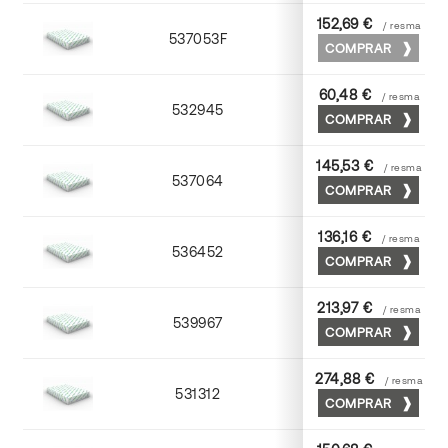
152,69 €
/ resma
537053F
53 x 75
COMPRAR
60,48 €
/ resma
532945
45 x 64
COMPRAR
145,53 €
/ resma
537064
63 x 88
COMPRAR
136,16 €
/ resma
536452
52 x 70
COMPRAR
213,97 €
/ resma
539967
65 x 90
COMPRAR
274,88 €
/ resma
531312
72 x 102
COMPRAR