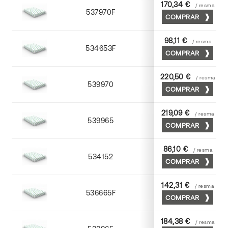
170,34 €
/ resma
537970F
70 x 100
COMPRAR
98,11 €
/ resma
534653F
52 x 70
COMPRAR
220,50 €
/ resma
539970
70 x 100
COMPRAR
219,09 €
/ resma
539965
65 x 90
COMPRAR
86,10 €
/ resma
534152
52 x 70
COMPRAR
142,31 €
/ resma
536665F
65 x 90
COMPRAR
184,38 €
/ resma