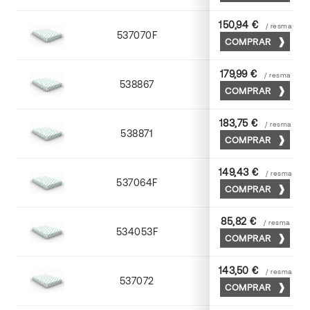
150,94 €
/ resma
537070F
70 x 100
COMPRAR
179,99 €
/ resma
538867
65 x 90
COMPRAR
183,75 €
/ resma
538871
70 x 100
COMPRAR
149,43 €
/ resma
537064F
63 x 88
COMPRAR
85,82 €
/ resma
534053F
53 x 75
COMPRAR
143,50 €
/ resma
537072
70 x 100
COMPRAR