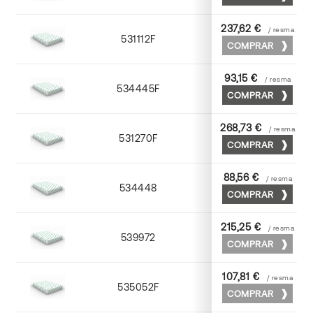
237,62 €
/ resma
531112F
72 x 102
COMPRAR
93,15 €
/ resma
534445F
45 x 64
COMPRAR
268,73 €
/ resma
531270F
70 x 100
COMPRAR
88,56 €
/ resma
534448
45 x 64
COMPRAR
215,25 €
/ resma
539972
70 x 100
COMPRAR
107,81 €
/ resma
535052F
52 x 70
COMPRAR