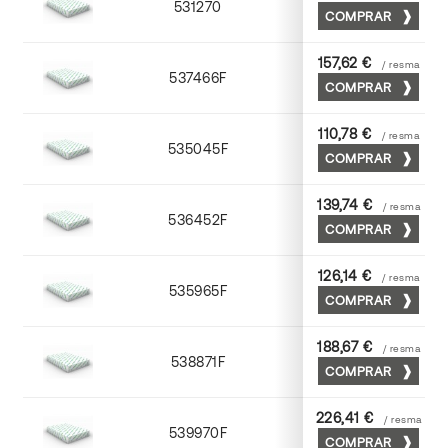
531270
70 x 100
COMPRAR
157,62 €
/ resma
537466F
65 x 90
COMPRAR
110,78 €
/ resma
535045F
45 x 64
COMPRAR
139,74 €
/ resma
536452F
52 x 70
COMPRAR
126,14 €
/ resma
535965F
65 x 90
COMPRAR
188,67 €
/ resma
538871F
70 x 100
COMPRAR
226,41 €
/ resma
539970F
70 x 100
COMPRAR