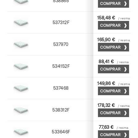
538865
65 x 90
COMPRAR
158,48 €
/ resma
537312F
72 x 102
COMPRAR
165,90 €
/ resma
537970
70 x 100
COMPRAR
88,41 €
/ resma
534152F
52 x 70
COMPRAR
149,86 €
/ resma
537468
65 x 90
COMPRAR
178,32 €
/ resma
538312F
72 x 102
COMPRAR
77,63 €
/ resma
533646F
45 x 64
COMPRAR