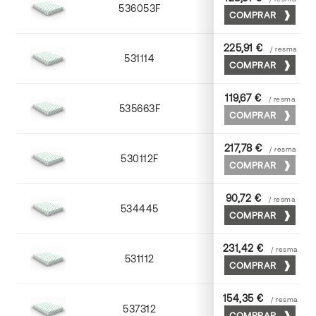
536053F
53 x 75
COMPRAR
225,91 €
/ resma
531114
72 x 102
COMPRAR
119,67 €
/ resma
535663F
63 x 88
COMPRAR
217,78 €
/ resma
530112F
72 x 102
COMPRAR
90,72 €
/ resma
534445
45 x 64
COMPRAR
231,42 €
/ resma
531112
72 x 102
COMPRAR
154,35 €
/ resma
537312
72 x 102
COMPRAR