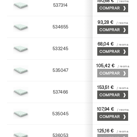
150,68 €
/ resma
537314
72 x 102
COMPRAR
93,28 €
/ resma
534655
52 x 70
COMPRAR
68,04 €
/ resma
533245
45 x 64
COMPRAR
105,42 €
/ resma
535047
45 x 64
COMPRAR
153,51 €
/ resma
537466
65 x 90
COMPRAR
107,94 €
/ resma
535045
45 x 64
COMPRAR
125,16 €
/ resma
536053
53 x 75