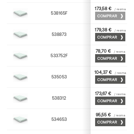
173,58 €
/ resma
538165F
65 x 90
COMPRAR
179,38 €
/ resma
538873
70 x 100
COMPRAR
78,70 €
/ resma
533752F
52 x 70
COMPRAR
104,37 €
/ resma
535053
53 x 75
COMPRAR
173,67 €
/ resma
538312
72 x 102
COMPRAR
95,55 €
/ resma
534653
52 x 70
COMPRAR