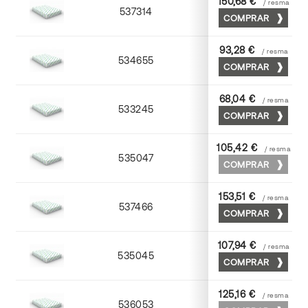
150,68 €
/ resma
537314
72 x 102
COMPRAR
93,28 €
/ resma
534655
52 x 70
COMPRAR
68,04 €
/ resma
533245
45 x 64
COMPRAR
105,42 €
/ resma
535047
45 x 64
COMPRAR
153,51 €
/ resma
537466
65 x 90
COMPRAR
107,94 €
/ resma
535045
45 x 64
COMPRAR
125,16 €
/ resma
536053
53 x 75