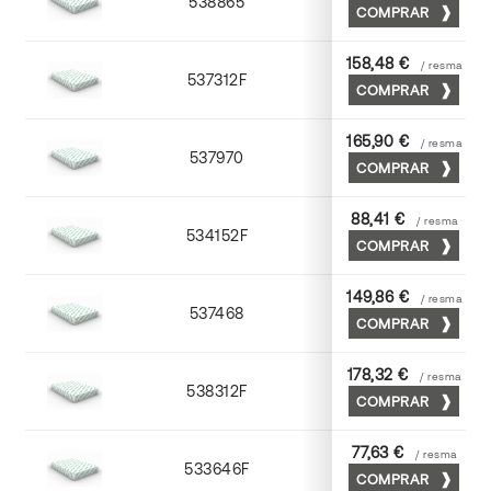
538865
65 x 90
COMPRAR
158,48 €
/ resma
537312F
72 x 102
COMPRAR
165,90 €
/ resma
537970
70 x 100
COMPRAR
88,41 €
/ resma
534152F
52 x 70
COMPRAR
149,86 €
/ resma
537468
65 x 90
COMPRAR
178,32 €
/ resma
538312F
72 x 102
COMPRAR
77,63 €
/ resma
533646F
45 x 64
COMPRAR