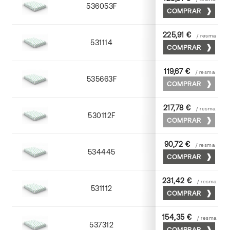
536053F
53 x 75
COMPRAR
225,91 €
/ resma
531114
72 x 102
COMPRAR
119,67 €
/ resma
535663F
63 x 88
COMPRAR
217,78 €
/ resma
530112F
72 x 102
COMPRAR
90,72 €
/ resma
534445
45 x 64
COMPRAR
231,42 €
/ resma
531112
72 x 102
COMPRAR
154,35 €
/ resma
537312
72 x 102
COMPRAR