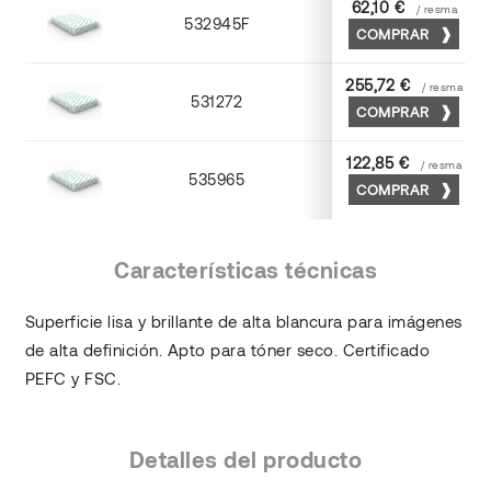
62,10 €
/ resma
532945F
45 x 64
COMPRAR
255,72 €
/ resma
531272
70 x 100
COMPRAR
122,85 €
/ resma
535965
65 x 90
COMPRAR
Características técnicas
Superficie lisa y brillante de alta blancura para imágenes
de alta definición. Apto para tóner seco. Certificado
PEFC y FSC.
Detalles del producto