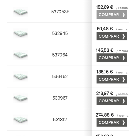
152,69 €
/ resma
537053F
53 x 75
COMPRAR
60,48 €
/ resma
532945
45 x 64
COMPRAR
145,53 €
/ resma
537064
63 x 88
COMPRAR
136,16 €
/ resma
536452
52 x 70
COMPRAR
213,97 €
/ resma
539967
65 x 90
COMPRAR
274,88 €
/ resma
531312
72 x 102
COMPRAR