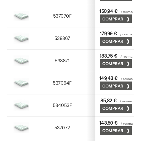
150,94 €
/ resma
537070F
70 x 100
COMPRAR
179,99 €
/ resma
538867
65 x 90
COMPRAR
183,75 €
/ resma
538871
70 x 100
COMPRAR
149,43 €
/ resma
537064F
63 x 88
COMPRAR
85,82 €
/ resma
534053F
53 x 75
COMPRAR
143,50 €
/ resma
537072
70 x 100
COMPRAR