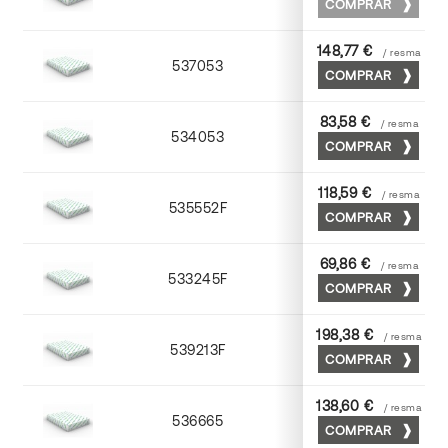
COMPRAR
148,77 €
/ resma
537053
53 x 75
COMPRAR
83,58 €
/ resma
534053
53 x 75
COMPRAR
118,59 €
/ resma
535552F
52 x 70
COMPRAR
69,86 €
/ resma
533245F
45 x 64
COMPRAR
198,38 €
/ resma
539213F
72 x 102
COMPRAR
138,60 €
/ resma
536665
65 x 90
COMPRAR