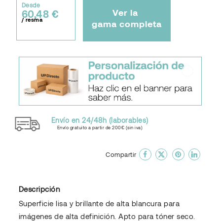
Desde
Ver la
60,48 €
/ resma
gama completa
Envío en 24/48h (laborables)
Envío gratuito a partir de 200€ (sin iva)
done
En favoritos
Compartir
Descripción
Superficie lisa y brillante de alta blancura para
imágenes de alta definición. Apto para tóner seco.