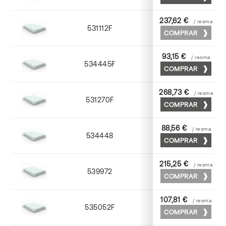
237,62 €
/ resma
531112F
72 x 102
COMPRAR
93,15 €
/ resma
534445F
45 x 64
COMPRAR
268,73 €
/ resma
531270F
70 x 100
COMPRAR
88,56 €
/ resma
534448
45 x 64
COMPRAR
215,25 €
/ resma
539972
70 x 100
COMPRAR
107,81 €
/ resma
535052F
52 x 70
COMPRAR