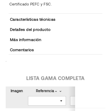
Certificado PEFC y FSC.
Características técnicas
Detalles del producto
Más información
Comentarios
.
LISTA GAMA COMPLETA
Imagen
Referencia
Tamaño (cm)
keyboard_arrow_up
keyboard_arrow_down
keyboard_arrow_up
keyboard_arrow_down