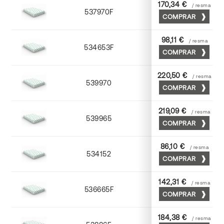
170,34 €
/ resma
537970F
70 x 100
COMPRAR
98,11 €
/ resma
534653F
52 x 70
COMPRAR
220,50 €
/ resma
539970
70 x 100
COMPRAR
219,09 €
/ resma
539965
65 x 90
COMPRAR
86,10 €
/ resma
534152
52 x 70
COMPRAR
142,31 €
/ resma
536665F
65 x 90
COMPRAR
184,38 €
/ resma