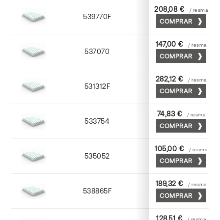
208,08 €
/ resma
539770F
70 x 100
COMPRAR
147,00 €
/ resma
537070
70 x 100
COMPRAR
282,12 €
/ resma
531312F
72 x 102
COMPRAR
74,83 €
/ resma
533754
52 x 70
COMPRAR
105,00 €
/ resma
535052
52 x 70
COMPRAR
189,32 €
/ resma
538865F
65 x 90
COMPRAR
128,51 €
/ resma