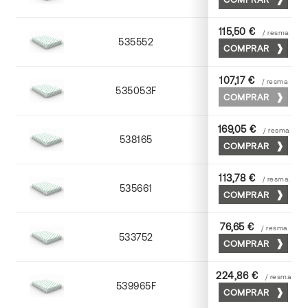
115,50 €
/ resma
535552
52 x 70
COMPRAR
107,17 €
/ resma
535053F
53 x 75
COMPRAR
169,05 €
/ resma
538165
65 x 90
COMPRAR
113,78 €
/ resma
535661
63 x 88
COMPRAR
76,65 €
/ resma
533752
52 x 70
COMPRAR
224,86 €
/ resma
539965F
65 x 90
COMPRAR