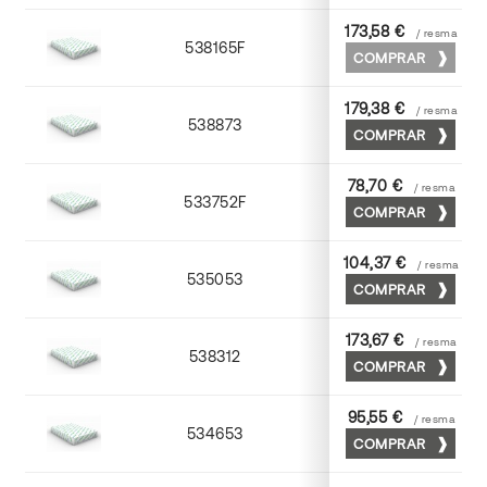
173,58 €
/ resma
538165F
65 x 90
COMPRAR
179,38 €
/ resma
538873
70 x 100
COMPRAR
78,70 €
/ resma
533752F
52 x 70
COMPRAR
104,37 €
/ resma
535053
53 x 75
COMPRAR
173,67 €
/ resma
538312
72 x 102
COMPRAR
95,55 €
/ resma
534653
52 x 70
COMPRAR