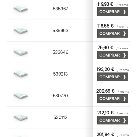
119,93 €
/ resma
535967
65 x 90
COMPRAR
116,55 €
/ resma
535663
63 x 88
COMPRAR
75,60 €
/ resma
533646
45 x 64
COMPRAR
193,20 €
/ resma
539213
72 x 102
COMPRAR
202,65 €
/ resma
539770
70 x 100
COMPRAR
212,10 €
/ resma
530112
72 x 102
COMPRAR
261,84 €
/ resma