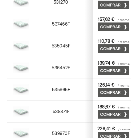
531270
70 x 100
COMPRAR
157,62 €
/ resma
537466F
65 x 90
COMPRAR
110,78 €
/ resma
535045F
45 x 64
COMPRAR
139,74 €
/ resma
536452F
52 x 70
COMPRAR
126,14 €
/ resma
535965F
65 x 90
COMPRAR
188,67 €
/ resma
538871F
70 x 100
COMPRAR
226,41 €
/ resma
539970F
70 x 100
COMPRAR