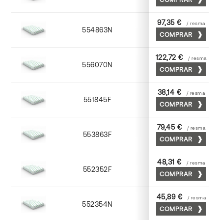
97,35 €
/ resma
554863N
63 x 88
COMPRAR
122,72 €
/ resma
556070N
70 x 100
COMPRAR
38,14 €
/ resma
551845F
45 x 64
COMPRAR
79,45 €
/ resma
553863F
63 x 88
COMPRAR
48,31 €
/ resma
552352F
52 x 70
COMPRAR
45,89 €
/ resma
552354N
52 x 70
COMPRAR