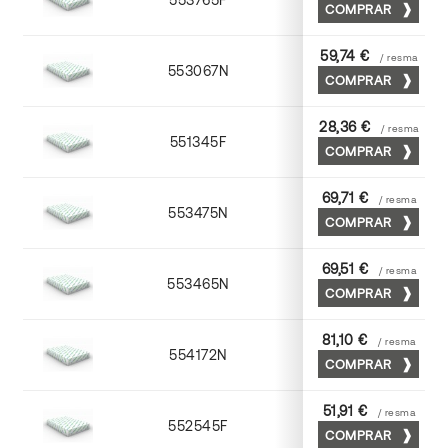
COMPRAR
59,74 €
/ resma
553067N
65 x 90
COMPRAR
28,36 €
/ resma
551345F
45 x 64
COMPRAR
69,71 €
/ resma
553475N
75 x 53
COMPRAR
69,51 €
/ resma
553465N
65 x 90
COMPRAR
81,10 €
/ resma
554172N
70 x 100
COMPRAR
51,91 €
/ resma
552545F
45 x 64
COMPRAR