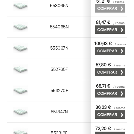
61,21 €
/ resma
553065N
65 x 90
COMPRAR
81,47 €
/ resma
554065N
65 x 90
COMPRAR
100,63 €
/ resma
555067N
65 x 90
COMPRAR
57,80 €
/ resma
552765F
65 x 90
COMPRAR
68,71 €
/ resma
553270F
70 x 100
COMPRAR
36,23 €
/ resma
551847N
45 x 64
COMPRAR
72,20 €
/ resma
553312F
72 x 102