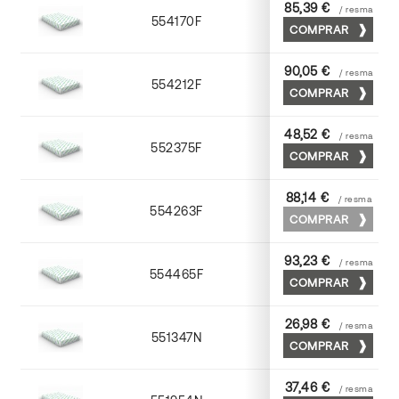
85,39 €
/ resma
554170F
70 x 100
COMPRAR
90,05 €
/ resma
554212F
72 x 102
COMPRAR
48,52 €
/ resma
552375F
75 x 53
COMPRAR
88,14 €
/ resma
554263F
63 x 88
COMPRAR
93,23 €
/ resma
554465F
65 x 90
COMPRAR
26,98 €
/ resma
551347N
45 x 64
COMPRAR
37,46 €
/ resma