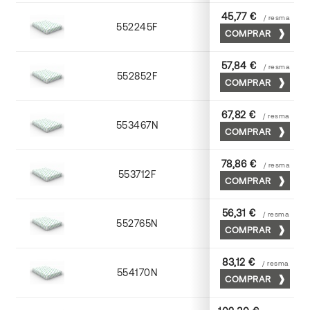
45,77 €
/ resma
552245F
45 x 64
COMPRAR
57,84 €
/ resma
552852F
52 x 70
COMPRAR
67,82 €
/ resma
553467N
65 x 90
COMPRAR
78,86 €
/ resma
553712F
72 x 102
COMPRAR
56,31 €
/ resma
552765N
65 x 90
COMPRAR
83,12 €
/ resma
554170N
70 x 100
COMPRAR