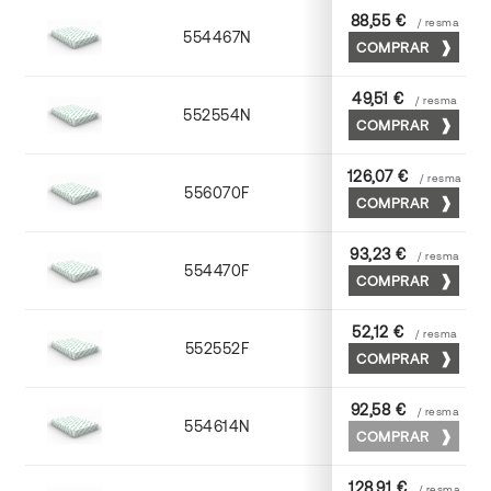
88,55 €
/ resma
554467N
65 x 90
COMPRAR
49,51 €
/ resma
552554N
52 x 70
COMPRAR
126,07 €
/ resma
556070F
70 x 100
COMPRAR
93,23 €
/ resma
554470F
70 x 100
COMPRAR
52,12 €
/ resma
552552F
52 x 70
COMPRAR
92,58 €
/ resma
554614N
72 x 102
COMPRAR
128,91 €
/ resma