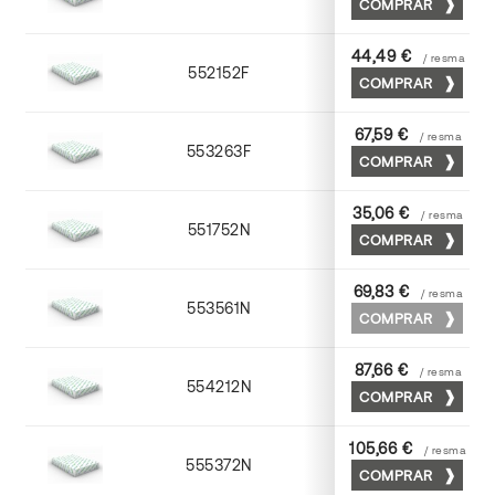
COMPRAR
44,49 €
/ resma
552152F
52 x 70
COMPRAR
67,59 €
/ resma
553263F
63 x 88
COMPRAR
35,06 €
/ resma
551752N
52 x 70
COMPRAR
69,83 €
/ resma
553561N
63 x 88
COMPRAR
87,66 €
/ resma
554212N
72 x 102
COMPRAR
105,66 €
/ resma
555372N
70 x 100
COMPRAR