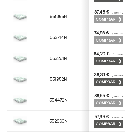
37,46 €
/ resma
551955N
52 x 70
COMPRAR
74,93 €
/ resma
553714N
72 x 102
COMPRAR
64,20 €
/ resma
553261N
63 x 88
COMPRAR
38,39 €
/ resma
551952N
52 x 70
COMPRAR
88,55 €
/ resma
554472N
70 x 100
COMPRAR
57,69 €
/ resma
552863N
63 x 88
COMPRAR