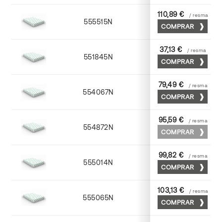
110,89 €
/ resma
555515N
72 x 102
COMPRAR
37,13 €
/ resma
551845N
45 x 64
COMPRAR
79,49 €
/ resma
554067N
65 x 90
COMPRAR
95,59 €
/ resma
554872N
70 x 100
COMPRAR
99,82 €
/ resma
555014N
72 x 102
COMPRAR
103,13 €
/ resma
555065N
65 x 90
COMPRAR