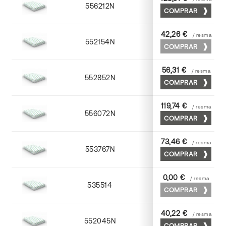
556212N
72 x 102
COMPRAR
42,26 €
/ resma
552154N
52 x 70
COMPRAR
56,31 €
/ resma
552852N
52 x 70
COMPRAR
119,74 €
/ resma
556072N
70 x 100
COMPRAR
73,46 €
/ resma
553767N
65 x 90
COMPRAR
0,00 €
/ resma
535514
72 x 102
COMPRAR
40,22 €
/ resma
552045N
45 x 64
COMPRAR