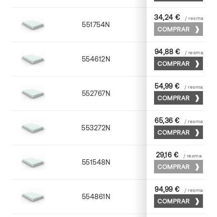
34,24 €
/ resma
551754N
52 x 70
COMPRAR
94,88 €
/ resma
554612N
72 x 102
COMPRAR
54,99 €
/ resma
552767N
65 x 90
COMPRAR
65,36 €
/ resma
553272N
70 x 100
COMPRAR
29,16 €
/ resma
551548N
45 x 64
COMPRAR
94,99 €
/ resma
554861N
63 x 88
COMPRAR