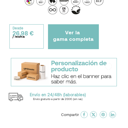
Desde
Ver la
26,98 €
/ resma
gama completa
Envío en 24/48h (laborables)
Envío gratuito a partir de 200€ (sin iva)
done
En favoritos
Compartir