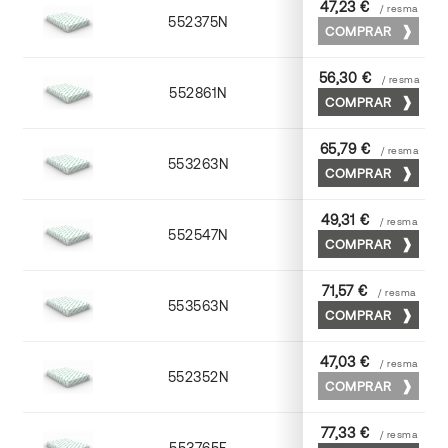
47,23 €
/ resma
552375N
75 x 53
COMPRAR
56,30 €
/ resma
552861N
63 x 88
COMPRAR
65,79 €
/ resma
553263N
63 x 88
COMPRAR
49,31 €
/ resma
552547N
45 x 64
COMPRAR
71,57 €
/ resma
553563N
63 x 88
COMPRAR
47,03 €
/ resma
552352N
52 x 70
COMPRAR
77,33 €
/ resma
553765F
65 x 90