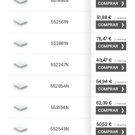
551954N
52 x 70
COMPRAR
51,88 €
/ resma
552561N
63 x 88
COMPRAR
75,47 €
/ resma
553861N
63 x 88
COMPRAR
43,47 €
/ resma
552247N
45 x 64
COMPRAR
54,94 €
/ resma
552854N
52 x 70
COMPRAR
62,39 €
/ resma
553154N
52 x 70
COMPRAR
50,53 €
/ resma
552545N
45 x 64
COMPRAR