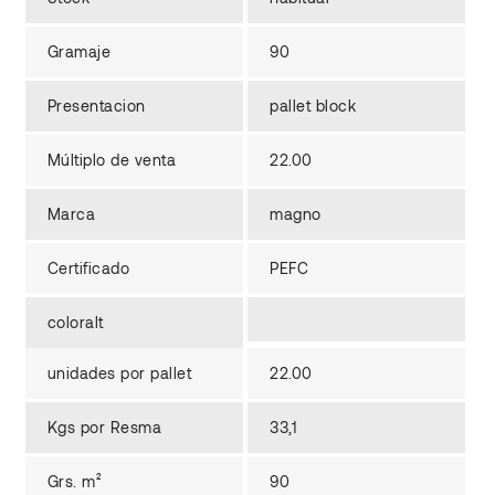
Gramaje
90
Presentacion
pallet block
Múltiplo de venta
22.00
Marca
magno
Certificado
PEFC
coloralt
unidades por pallet
22.00
Kgs por Resma
33,1
Grs. m²
90