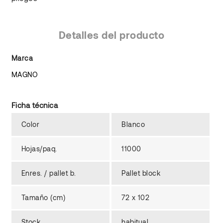
Detalles del producto
Marca
MAGNO
Ficha técnica
Color
Blanco
Hojas/paq.
11000
Enres. / pallet b.
Pallet block
Tamaño (cm)
72 x 102
Stock
habitual