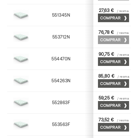
27,63 €
/ resma
551345N
45 x 64
COMPRAR
76,78 €
/ resma
553712N
72 x 102
COMPRAR
90,75 €
/ resma
554470N
70 x 100
COMPRAR
85,80 €
/ resma
554263N
63 x 88
COMPRAR
59,25 €
/ resma
552863F
63 x 88
COMPRAR
73,52 €
/ resma
553563F
63 x 88
COMPRAR