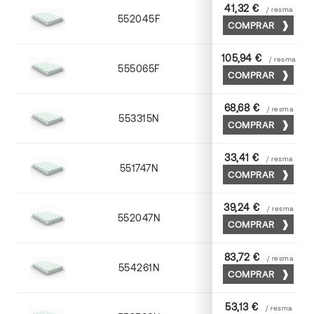
41,32 €
/ resma
552045F
45 x 64
COMPRAR
105,94 €
/ resma
555065F
65 x 90
COMPRAR
68,68 €
/ resma
553315N
72 x 102
COMPRAR
33,41 €
/ resma
551747N
45 x 64
COMPRAR
39,24 €
/ resma
552047N
45 x 64
COMPRAR
83,72 €
/ resma
554261N
63 x 88
COMPRAR
53,13 €
/ resma