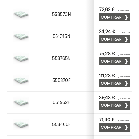
72,63 €
/ resma
553570N
70 x 100
COMPRAR
34,24 €
/ resma
551745N
45 x 64
COMPRAR
75,28 €
/ resma
553765N
65 x 90
COMPRAR
111,23 €
/ resma
555370F
70 x 100
COMPRAR
39,43 €
/ resma
551952F
52 x 70
COMPRAR
71,40 €
/ resma
553465F
65 x 90
COMPRAR