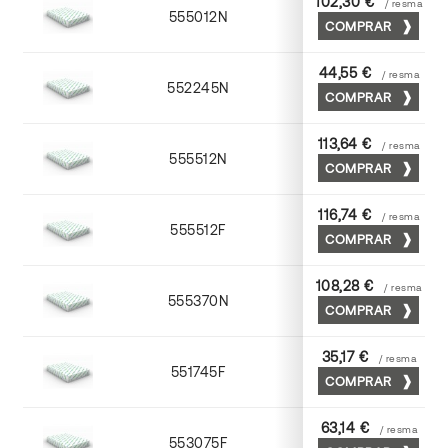
102,30 €
/ resma
555012N
72 x 102
COMPRAR
44,55 €
/ resma
552245N
45 x 64
COMPRAR
113,64 €
/ resma
555512N
72 x 102
COMPRAR
116,74 €
/ resma
555512F
72 x 102
COMPRAR
108,28 €
/ resma
555370N
70 x 100
COMPRAR
35,17 €
/ resma
551745F
45 x 64
COMPRAR
63,14 €
/ resma
553075F
75 x 53