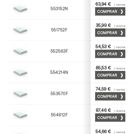
63,94 €
/ resma
553152N
52 x 70
COMPRAR
35,99 €
/ resma
551752F
52 x 70
COMPRAR
54,53 €
/ resma
552563F
63 x 88
COMPRAR
85,53 €
/ resma
554214N
72 x 102
COMPRAR
74,59 €
/ resma
553570F
70 x 100
COMPRAR
97,46 €
/ resma
554612F
72 x 102
COMPRAR
54,66 €
/ resma