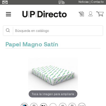
Noticias
|
Contacto
Papel Magno Satín
Toca la imagen para ampliarla