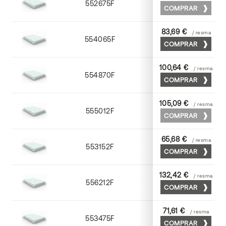
552675F
75 x 53
COMPRAR
83,69 €
/ resma
554065F
65 x 90
COMPRAR
100,64 €
/ resma
554870F
70 x 100
COMPRAR
105,09 €
/ resma
555012F
72 x 102
COMPRAR
65,68 €
/ resma
553152F
52 x 70
COMPRAR
132,42 €
/ resma
556212F
72 x 102
COMPRAR
71,61 €
/ resma
553475F
75 x 53
COMPRAR