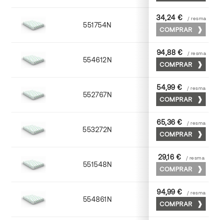
34,24 €
/ resma
551754N
52 x 70
COMPRAR
94,88 €
/ resma
554612N
72 x 102
COMPRAR
54,99 €
/ resma
552767N
65 x 90
COMPRAR
65,36 €
/ resma
553272N
70 x 100
COMPRAR
29,16 €
/ resma
551548N
45 x 64
COMPRAR
94,99 €
/ resma
554861N
63 x 88
COMPRAR