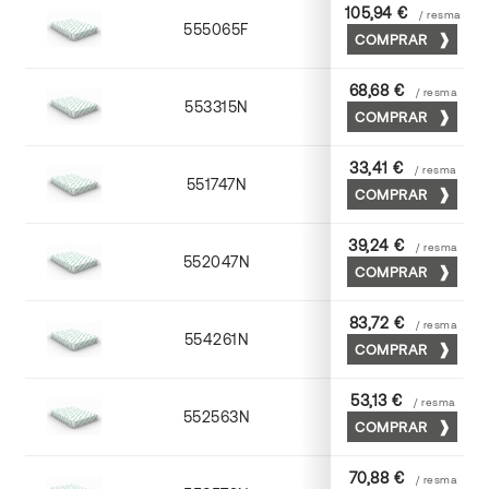
105,94 €
/ resma
555065F
65 x 90
COMPRAR
68,68 €
/ resma
553315N
72 x 102
COMPRAR
33,41 €
/ resma
551747N
45 x 64
COMPRAR
39,24 €
/ resma
552047N
45 x 64
COMPRAR
83,72 €
/ resma
554261N
63 x 88
COMPRAR
53,13 €
/ resma
552563N
63 x 88
COMPRAR
70,88 €
/ resma