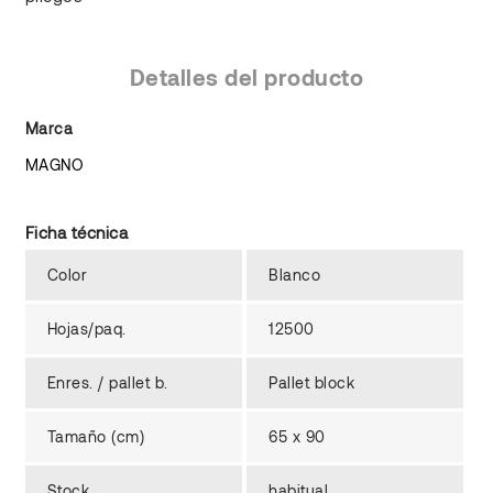
Detalles del producto
Marca
MAGNO
Ficha técnica
Color
Blanco
Hojas/paq.
12500
Enres. / pallet b.
Pallet block
Tamaño (cm)
65 x 90
Stock
habitual