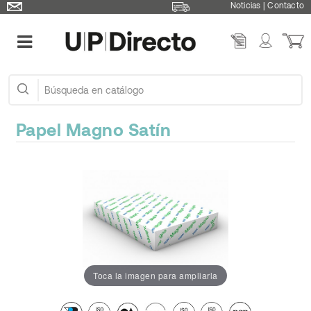
Noticias
|
Contacto
Papel Magno Satín
Toca la imagen para ampliarla