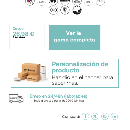
Desde
Ver la
26,98 €
/ resma
gama completa
Envío en 24/48h (laborables)
Envío gratuito a partir de 200€ (sin iva)
done
En favoritos
Compartir