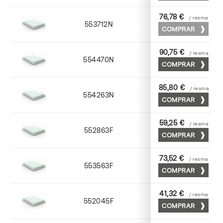
76,78 €
/ resma
553712N
72 x 102
COMPRAR
90,75 €
/ resma
554470N
70 x 100
COMPRAR
85,80 €
/ resma
554263N
63 x 88
COMPRAR
59,25 €
/ resma
552863F
63 x 88
COMPRAR
73,52 €
/ resma
553563F
63 x 88
COMPRAR
41,32 €
/ resma
552045F
45 x 64
COMPRAR