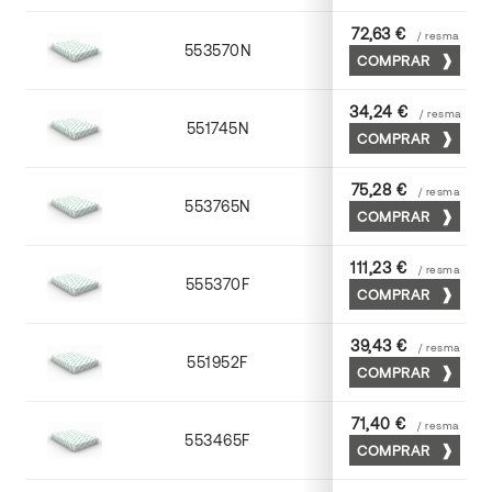
72,63 €
/ resma
553570N
70 x 100
COMPRAR
34,24 €
/ resma
551745N
45 x 64
COMPRAR
75,28 €
/ resma
553765N
65 x 90
COMPRAR
111,23 €
/ resma
555370F
70 x 100
COMPRAR
39,43 €
/ resma
551952F
52 x 70
COMPRAR
71,40 €
/ resma
553465F
65 x 90
COMPRAR