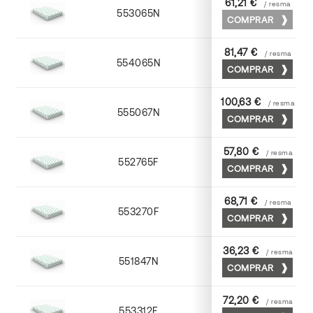
61,21 €
/ resma
553065N
65 x 90
COMPRAR
81,47 €
/ resma
554065N
65 x 90
COMPRAR
100,63 €
/ resma
555067N
65 x 90
COMPRAR
57,80 €
/ resma
552765F
65 x 90
COMPRAR
68,71 €
/ resma
553270F
70 x 100
COMPRAR
36,23 €
/ resma
551847N
45 x 64
COMPRAR
72,20 €
/ resma
553312F
72 x 102