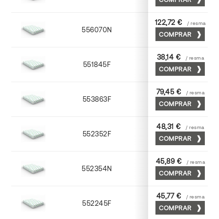
122,72 €
/ resma
556070N
70 x 100
COMPRAR
38,14 €
/ resma
551845F
45 x 64
COMPRAR
79,45 €
/ resma
553863F
63 x 88
COMPRAR
48,31 €
/ resma
552352F
52 x 70
COMPRAR
45,89 €
/ resma
552354N
52 x 70
COMPRAR
45,77 €
/ resma
552245F
45 x 64
COMPRAR