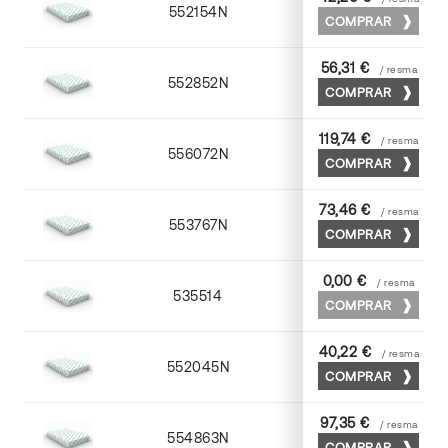
552154N
52 x 70
COMPRAR
56,31 €
/ resma
552852N
52 x 70
COMPRAR
119,74 €
/ resma
556072N
70 x 100
COMPRAR
73,46 €
/ resma
553767N
65 x 90
COMPRAR
0,00 €
/ resma
535514
72 x 102
COMPRAR
40,22 €
/ resma
552045N
45 x 64
COMPRAR
97,35 €
/ resma
554863N
63 x 88
COMPRAR