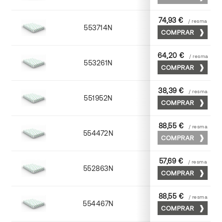
74,93 €
/ resma
553714N
72 x 102
COMPRAR
64,20 €
/ resma
553261N
63 x 88
COMPRAR
38,39 €
/ resma
551952N
52 x 70
COMPRAR
88,55 €
/ resma
554472N
70 x 100
COMPRAR
57,69 €
/ resma
552863N
63 x 88
COMPRAR
88,55 €
/ resma
554467N
65 x 90
COMPRAR