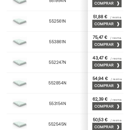
551954N
52 x 70
COMPRAR
51,88 €
/ resma
552561N
63 x 88
COMPRAR
75,47 €
/ resma
553861N
63 x 88
COMPRAR
43,47 €
/ resma
552247N
45 x 64
COMPRAR
54,94 €
/ resma
552854N
52 x 70
COMPRAR
62,39 €
/ resma
553154N
52 x 70
COMPRAR
50,53 €
/ resma
552545N
45 x 64
COMPRAR