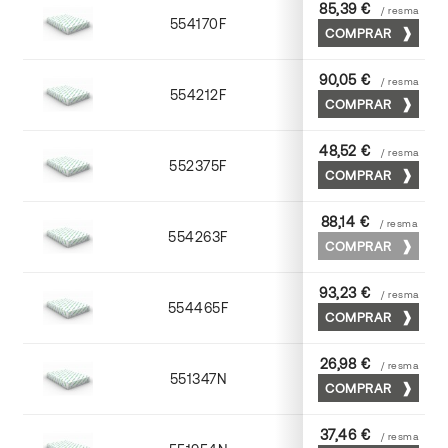
85,39 €
/ resma
554170F
70 x 100
COMPRAR
90,05 €
/ resma
554212F
72 x 102
COMPRAR
48,52 €
/ resma
552375F
75 x 53
COMPRAR
88,14 €
/ resma
554263F
63 x 88
COMPRAR
93,23 €
/ resma
554465F
65 x 90
COMPRAR
26,98 €
/ resma
551347N
45 x 64
COMPRAR
37,46 €
/ resma