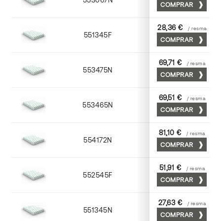
COMPRAR
28,36 €
/ resma
551345F
45 x 64
COMPRAR
69,71 €
/ resma
553475N
75 x 53
COMPRAR
69,51 €
/ resma
553465N
65 x 90
COMPRAR
81,10 €
/ resma
554172N
70 x 100
COMPRAR
51,91 €
/ resma
552545F
45 x 64
COMPRAR
27,63 €
/ resma
551345N
45 x 64
COMPRAR