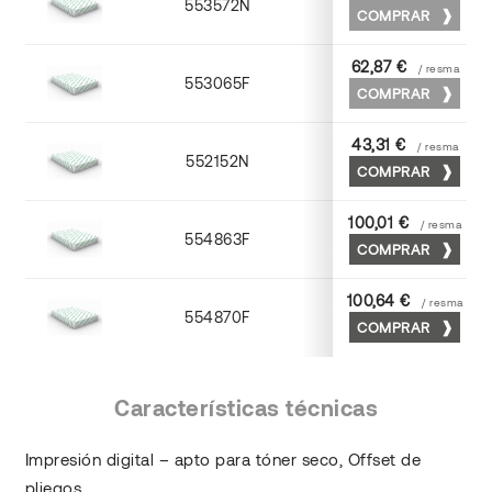
553572N
70 x 100
COMPRAR
62,87 €
/ resma
553065F
65 x 90
COMPRAR
43,31 €
/ resma
552152N
52 x 70
COMPRAR
100,01 €
/ resma
554863F
63 x 88
COMPRAR
100,64 €
/ resma
554870F
70 x 100
COMPRAR
Características técnicas
Impresión digital – apto para tóner seco, Offset de
pliegos