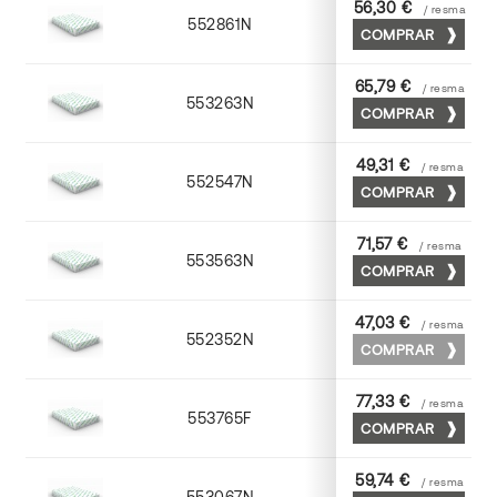
56,30 €
/ resma
552861N
63 x 88
COMPRAR
65,79 €
/ resma
553263N
63 x 88
COMPRAR
49,31 €
/ resma
552547N
45 x 64
COMPRAR
71,57 €
/ resma
553563N
63 x 88
COMPRAR
47,03 €
/ resma
552352N
52 x 70
COMPRAR
77,33 €
/ resma
553765F
65 x 90
COMPRAR
59,74 €
/ resma
553067N
65 x 90