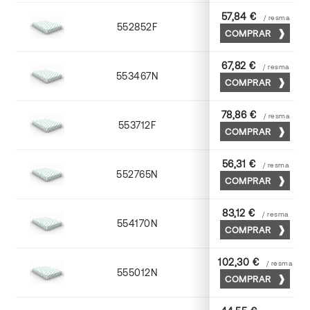
57,84 €
/ resma
552852F
52 x 70
COMPRAR
67,82 €
/ resma
553467N
65 x 90
COMPRAR
78,86 €
/ resma
553712F
72 x 102
COMPRAR
56,31 €
/ resma
552765N
65 x 90
COMPRAR
83,12 €
/ resma
554170N
70 x 100
COMPRAR
102,30 €
/ resma
555012N
72 x 102
COMPRAR