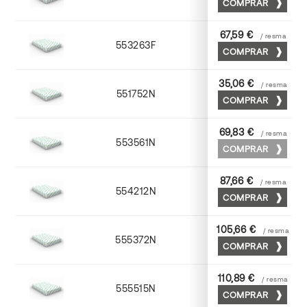
COMPRAR
67,59 €
/ resma
553263F
63 x 88
COMPRAR
35,06 €
/ resma
551752N
52 x 70
COMPRAR
69,83 €
/ resma
553561N
63 x 88
COMPRAR
87,66 €
/ resma
554212N
72 x 102
COMPRAR
105,66 €
/ resma
555372N
70 x 100
COMPRAR
110,89 €
/ resma
555515N
72 x 102
COMPRAR