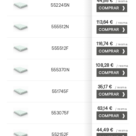
44,55 €
/ resma
552245N
45 x 64
COMPRAR
113,64 €
/ resma
555512N
72 x 102
COMPRAR
116,74 €
/ resma
555512F
72 x 102
COMPRAR
108,28 €
/ resma
555370N
70 x 100
COMPRAR
35,17 €
/ resma
551745F
45 x 64
COMPRAR
63,14 €
/ resma
553075F
75 x 53
COMPRAR
44,49 €
/ resma
552152F
52 x 70