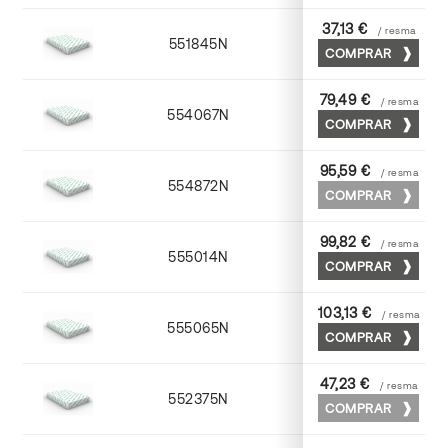
37,13 €
/ resma
551845N
45 x 64
COMPRAR
79,49 €
/ resma
554067N
65 x 90
COMPRAR
95,59 €
/ resma
554872N
70 x 100
COMPRAR
99,82 €
/ resma
555014N
72 x 102
COMPRAR
103,13 €
/ resma
555065N
65 x 90
COMPRAR
47,23 €
/ resma
552375N
75 x 53
COMPRAR