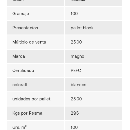
Gramaje
100
Presentacion
pallet block
Múltiplo de venta
25.00
Marca
magno
Certificado
PEFC
coloralt
blancos
unidades por pallet
25.00
Kgs por Resma
29,5
Grs. m²
100