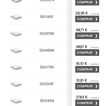
COMPRAR
28,36 €
/ resma
551345F
45 x 64
COMPRAR
69,71 €
/ resma
553475N
75 x 53
COMPRAR
69,51 €
/ resma
553465N
65 x 90
COMPRAR
81,10 €
/ resma
554172N
70 x 100
COMPRAR
51,91 €
/ resma
552545F
45 x 64
COMPRAR
27,63 €
/ resma
551345N
45 x 64
COMPRAR