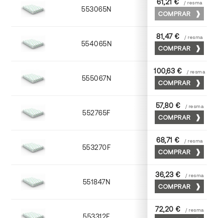
61,21 €
/ resma
553065N
65 x 90
COMPRAR
81,47 €
/ resma
554065N
65 x 90
COMPRAR
100,63 €
/ resma
555067N
65 x 90
COMPRAR
57,80 €
/ resma
552765F
65 x 90
COMPRAR
68,71 €
/ resma
553270F
70 x 100
COMPRAR
36,23 €
/ resma
551847N
45 x 64
COMPRAR
72,20 €
/ resma
553312F
72 x 102