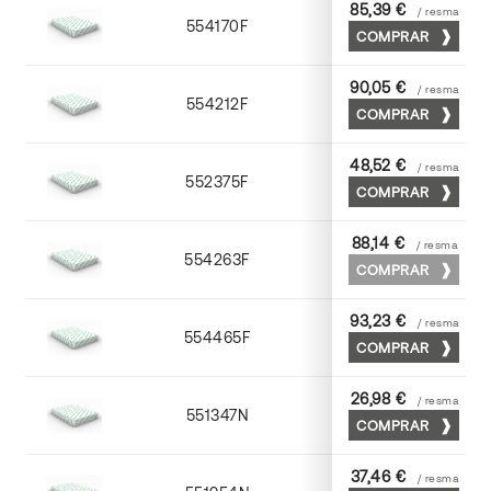
85,39 €
/ resma
554170F
70 x 100
COMPRAR
90,05 €
/ resma
554212F
72 x 102
COMPRAR
48,52 €
/ resma
552375F
75 x 53
COMPRAR
88,14 €
/ resma
554263F
63 x 88
COMPRAR
93,23 €
/ resma
554465F
65 x 90
COMPRAR
26,98 €
/ resma
551347N
45 x 64
COMPRAR
37,46 €
/ resma