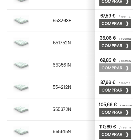
COMPRAR
67,59 €
/ resma
553263F
63 x 88
COMPRAR
35,06 €
/ resma
551752N
52 x 70
COMPRAR
69,83 €
/ resma
553561N
63 x 88
COMPRAR
87,66 €
/ resma
554212N
72 x 102
COMPRAR
105,66 €
/ resma
555372N
70 x 100
COMPRAR
110,89 €
/ resma
555515N
72 x 102
COMPRAR