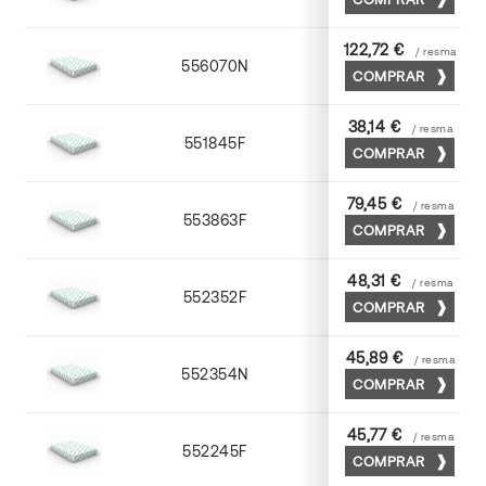
122,72 €
/ resma
556070N
70 x 100
COMPRAR
38,14 €
/ resma
551845F
45 x 64
COMPRAR
79,45 €
/ resma
553863F
63 x 88
COMPRAR
48,31 €
/ resma
552352F
52 x 70
COMPRAR
45,89 €
/ resma
552354N
52 x 70
COMPRAR
45,77 €
/ resma
552245F
45 x 64
COMPRAR