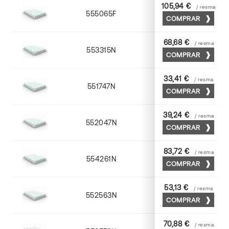
105,94 €
/ resma
555065F
65 x 90
COMPRAR
68,68 €
/ resma
553315N
72 x 102
COMPRAR
33,41 €
/ resma
551747N
45 x 64
COMPRAR
39,24 €
/ resma
552047N
45 x 64
COMPRAR
83,72 €
/ resma
554261N
63 x 88
COMPRAR
53,13 €
/ resma
552563N
63 x 88
COMPRAR
70,88 €
/ resma