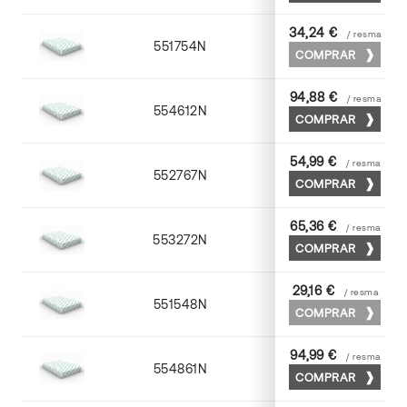
34,24 €
/ resma
551754N
52 x 70
COMPRAR
94,88 €
/ resma
554612N
72 x 102
COMPRAR
54,99 €
/ resma
552767N
65 x 90
COMPRAR
65,36 €
/ resma
553272N
70 x 100
COMPRAR
29,16 €
/ resma
551548N
45 x 64
COMPRAR
94,99 €
/ resma
554861N
63 x 88
COMPRAR