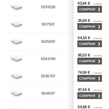
63,94 €
/ resma
553152N
52 x 70
COMPRAR
35,99 €
/ resma
551752F
52 x 70
COMPRAR
54,53 €
/ resma
552563F
63 x 88
COMPRAR
85,53 €
/ resma
554214N
72 x 102
COMPRAR
74,59 €
/ resma
553570F
70 x 100
COMPRAR
97,46 €
/ resma
554612F
72 x 102
COMPRAR
54,66 €
/ resma