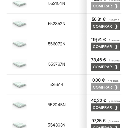
552154N
52 x 70
COMPRAR
56,31 €
/ resma
552852N
52 x 70
COMPRAR
119,74 €
/ resma
556072N
70 x 100
COMPRAR
73,46 €
/ resma
553767N
65 x 90
COMPRAR
0,00 €
/ resma
535514
72 x 102
COMPRAR
40,22 €
/ resma
552045N
45 x 64
COMPRAR
97,35 €
/ resma
554863N
63 x 88
COMPRAR