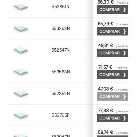
56,30 €
/ resma
552861N
63 x 88
COMPRAR
65,79 €
/ resma
553263N
63 x 88
COMPRAR
49,31 €
/ resma
552547N
45 x 64
COMPRAR
71,57 €
/ resma
553563N
63 x 88
COMPRAR
47,03 €
/ resma
552352N
52 x 70
COMPRAR
77,33 €
/ resma
553765F
65 x 90
COMPRAR
59,74 €
/ resma
553067N
65 x 90