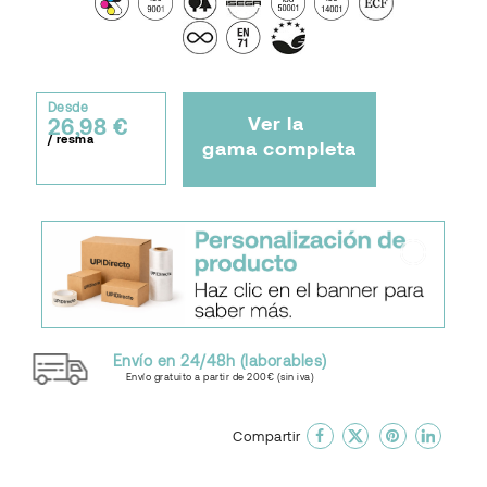
Desde
Ver la
26,98 €
/ resma
gama completa
Envío en 24/48h (laborables)
Envío gratuito a partir de 200€ (sin iva)
done
En favoritos
Compartir