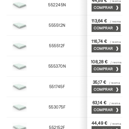
44,55 €
/ resma
552245N
45 x 64
COMPRAR
113,64 €
/ resma
555512N
72 x 102
COMPRAR
116,74 €
/ resma
555512F
72 x 102
COMPRAR
108,28 €
/ resma
555370N
70 x 100
COMPRAR
35,17 €
/ resma
551745F
45 x 64
COMPRAR
63,14 €
/ resma
553075F
75 x 53
COMPRAR
44,49 €
/ resma
552152F
52 x 70