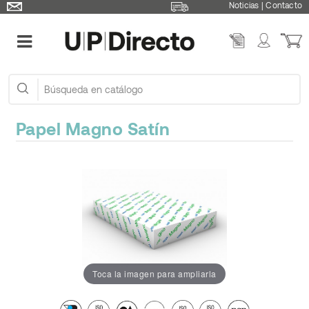
Noticias
|
Contacto
Papel Magno Satín
Toca la imagen para ampliarla