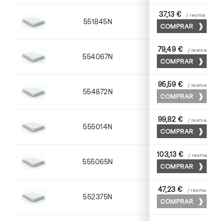
37,13 €
/ resma
551845N
45 x 64
COMPRAR
79,49 €
/ resma
554067N
65 x 90
COMPRAR
95,59 €
/ resma
554872N
70 x 100
COMPRAR
99,82 €
/ resma
555014N
72 x 102
COMPRAR
103,13 €
/ resma
555065N
65 x 90
COMPRAR
47,23 €
/ resma
552375N
75 x 53
COMPRAR