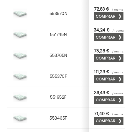
72,63 €
/ resma
553570N
70 x 100
COMPRAR
34,24 €
/ resma
551745N
45 x 64
COMPRAR
75,28 €
/ resma
553765N
65 x 90
COMPRAR
111,23 €
/ resma
555370F
70 x 100
COMPRAR
39,43 €
/ resma
551952F
52 x 70
COMPRAR
71,40 €
/ resma
553465F
65 x 90
COMPRAR