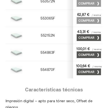
553572N
70 x 100
COMPRAR
62,87 €
/ resma
553065F
65 x 90
COMPRAR
43,31 €
/ resma
552152N
52 x 70
COMPRAR
100,01 €
/ resma
554863F
63 x 88
COMPRAR
100,64 €
/ resma
554870F
70 x 100
COMPRAR
Características técnicas
Impresión digital – apto para tóner seco, Offset de
pliegos