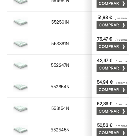
551954N
52 x 70
COMPRAR
51,88 €
/ resma
552561N
63 x 88
COMPRAR
75,47 €
/ resma
553861N
63 x 88
COMPRAR
43,47 €
/ resma
552247N
45 x 64
COMPRAR
54,94 €
/ resma
552854N
52 x 70
COMPRAR
62,39 €
/ resma
553154N
52 x 70
COMPRAR
50,53 €
/ resma
552545N
45 x 64
COMPRAR