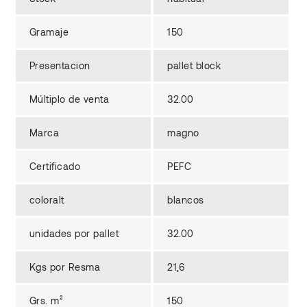
Gramaje
150
Presentacion
pallet block
Múltiplo de venta
32.00
Marca
magno
Certificado
PEFC
coloralt
blancos
unidades por pallet
32.00
Kgs por Resma
21,6
Grs. m²
150