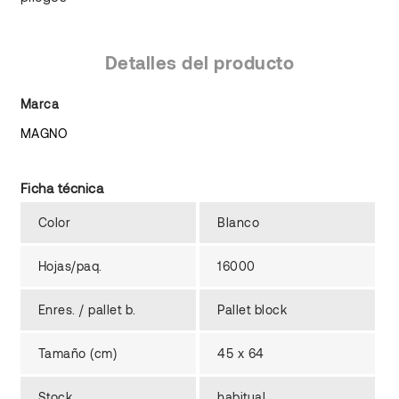
Detalles del producto
Marca
MAGNO
Ficha técnica
Color
Blanco
Hojas/paq.
16000
Enres. / pallet b.
Pallet block
Tamaño (cm)
45 x 64
Stock
habitual