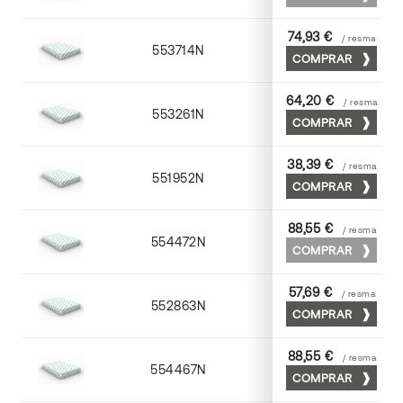
74,93 €
/ resma
553714N
72 x 102
COMPRAR
64,20 €
/ resma
553261N
63 x 88
COMPRAR
38,39 €
/ resma
551952N
52 x 70
COMPRAR
88,55 €
/ resma
554472N
70 x 100
COMPRAR
57,69 €
/ resma
552863N
63 x 88
COMPRAR
88,55 €
/ resma
554467N
65 x 90
COMPRAR