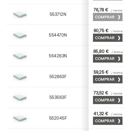
76,78 €
/ resma
553712N
72 x 102
COMPRAR
90,75 €
/ resma
554470N
70 x 100
COMPRAR
85,80 €
/ resma
554263N
63 x 88
COMPRAR
59,25 €
/ resma
552863F
63 x 88
COMPRAR
73,52 €
/ resma
553563F
63 x 88
COMPRAR
41,32 €
/ resma
552045F
45 x 64
COMPRAR