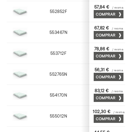
57,84 €
/ resma
552852F
52 x 70
COMPRAR
67,82 €
/ resma
553467N
65 x 90
COMPRAR
78,86 €
/ resma
553712F
72 x 102
COMPRAR
56,31 €
/ resma
552765N
65 x 90
COMPRAR
83,12 €
/ resma
554170N
70 x 100
COMPRAR
102,30 €
/ resma
555012N
72 x 102
COMPRAR