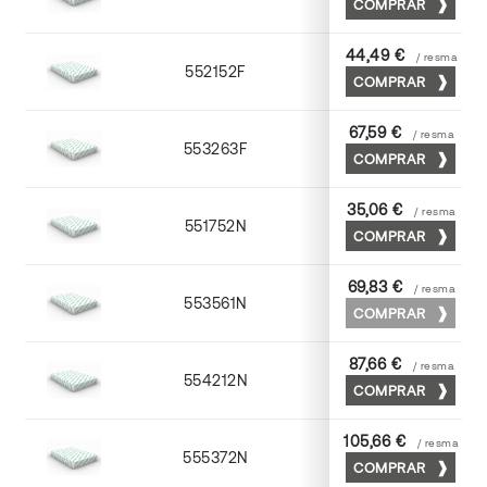
COMPRAR
44,49 €
/ resma
552152F
52 x 70
COMPRAR
67,59 €
/ resma
553263F
63 x 88
COMPRAR
35,06 €
/ resma
551752N
52 x 70
COMPRAR
69,83 €
/ resma
553561N
63 x 88
COMPRAR
87,66 €
/ resma
554212N
72 x 102
COMPRAR
105,66 €
/ resma
555372N
70 x 100
COMPRAR