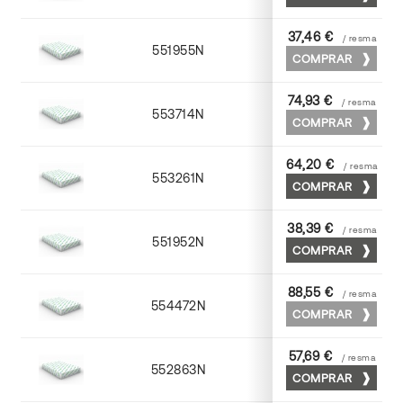
37,46 €
/ resma
551955N
52 x 70
COMPRAR
74,93 €
/ resma
553714N
72 x 102
COMPRAR
64,20 €
/ resma
553261N
63 x 88
COMPRAR
38,39 €
/ resma
551952N
52 x 70
COMPRAR
88,55 €
/ resma
554472N
70 x 100
COMPRAR
57,69 €
/ resma
552863N
63 x 88
COMPRAR