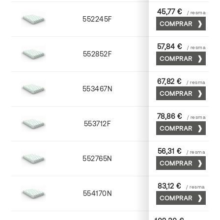
45,77 €
/ resma
552245F
45 x 64
COMPRAR
57,84 €
/ resma
552852F
52 x 70
COMPRAR
67,82 €
/ resma
553467N
65 x 90
COMPRAR
78,86 €
/ resma
553712F
72 x 102
COMPRAR
56,31 €
/ resma
552765N
65 x 90
COMPRAR
83,12 €
/ resma
554170N
70 x 100
COMPRAR