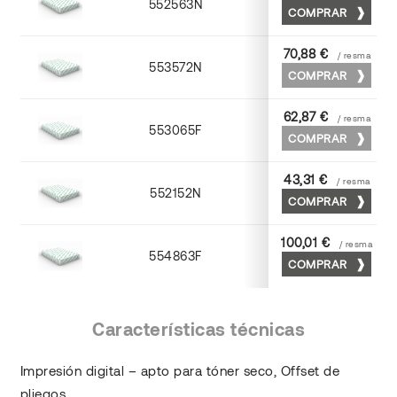
552563N
63 x 88
COMPRAR
70,88 €
/ resma
553572N
70 x 100
COMPRAR
62,87 €
/ resma
553065F
65 x 90
COMPRAR
43,31 €
/ resma
552152N
52 x 70
COMPRAR
100,01 €
/ resma
554863F
63 x 88
COMPRAR
Características técnicas
Impresión digital – apto para tóner seco, Offset de
pliegos