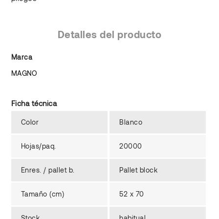
Detalles del producto
Marca
MAGNO
Ficha técnica
Color
Blanco
Hojas/paq.
20000
Enres. / pallet b.
Pallet block
Tamaño (cm)
52 x 70
Stock
habitual