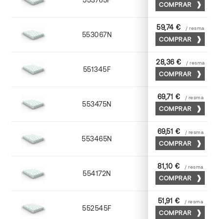
COMPRAR
59,74 €
/ resma
553067N
65 x 90
COMPRAR
28,36 €
/ resma
551345F
45 x 64
COMPRAR
69,71 €
/ resma
553475N
75 x 53
COMPRAR
69,51 €
/ resma
553465N
65 x 90
COMPRAR
81,10 €
/ resma
554172N
70 x 100
COMPRAR
51,91 €
/ resma
552545F
45 x 64
COMPRAR