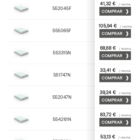
41,32 €
/ resma
552045F
45 x 64
COMPRAR
105,94 €
/ resma
555065F
65 x 90
COMPRAR
68,68 €
/ resma
553315N
72 x 102
COMPRAR
33,41 €
/ resma
551747N
45 x 64
COMPRAR
39,24 €
/ resma
552047N
45 x 64
COMPRAR
83,72 €
/ resma
554261N
63 x 88
COMPRAR
53,13 €
/ resma