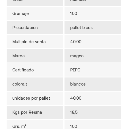
Gramaje
100
Presentacion
pallet block
Múltiplo de venta
40.00
Marca
magno
Certificado
PEFC
coloralt
blancos
unidades por pallet
40.00
Kgs por Resma
18,5
Grs. m²
100