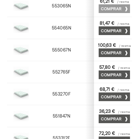
61,21 €
/ resma
553065N
65 x 90
COMPRAR
81,47 €
/ resma
554065N
65 x 90
COMPRAR
100,63 €
/ resma
555067N
65 x 90
COMPRAR
57,80 €
/ resma
552765F
65 x 90
COMPRAR
68,71 €
/ resma
553270F
70 x 100
COMPRAR
36,23 €
/ resma
551847N
45 x 64
COMPRAR
72,20 €
/ resma
553312F
72 x 102