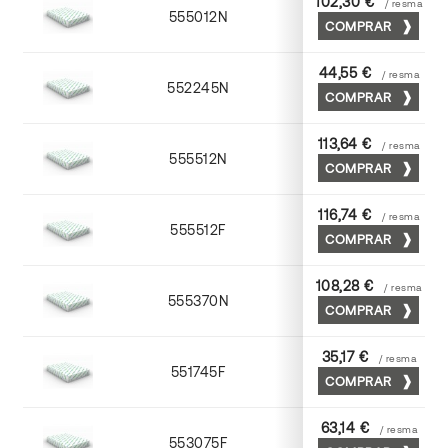
102,30 €
/ resma
555012N
72 x 102
COMPRAR
44,55 €
/ resma
552245N
45 x 64
COMPRAR
113,64 €
/ resma
555512N
72 x 102
COMPRAR
116,74 €
/ resma
555512F
72 x 102
COMPRAR
108,28 €
/ resma
555370N
70 x 100
COMPRAR
35,17 €
/ resma
551745F
45 x 64
COMPRAR
63,14 €
/ resma
553075F
75 x 53