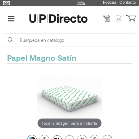
Noticias
|
Contacto
Papel Magno Satín
Toca la imagen para ampliarla