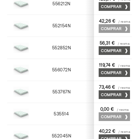
556212N
72 x 102
COMPRAR
42,26 €
/ resma
552154N
52 x 70
COMPRAR
56,31 €
/ resma
552852N
52 x 70
COMPRAR
119,74 €
/ resma
556072N
70 x 100
COMPRAR
73,46 €
/ resma
553767N
65 x 90
COMPRAR
0,00 €
/ resma
535514
72 x 102
COMPRAR
40,22 €
/ resma
552045N
45 x 64
COMPRAR