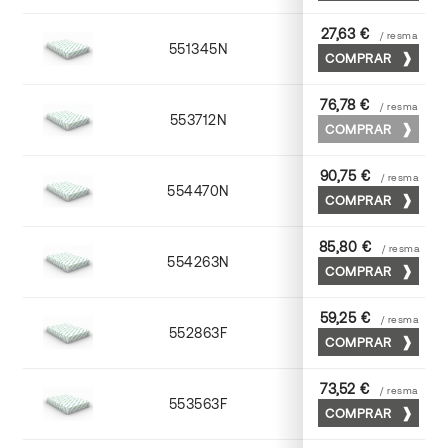
27,63 €
/ resma
551345N
45 x 64
COMPRAR
76,78 €
/ resma
553712N
72 x 102
COMPRAR
90,75 €
/ resma
554470N
70 x 100
COMPRAR
85,80 €
/ resma
554263N
63 x 88
COMPRAR
59,25 €
/ resma
552863F
63 x 88
COMPRAR
73,52 €
/ resma
553563F
63 x 88
COMPRAR