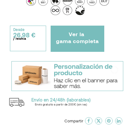
Desde
Ver la
26,98 €
/ resma
gama completa
Envío en 24/48h (laborables)
Envío gratuito a partir de 200€ (sin iva)
done
En favoritos
Compartir