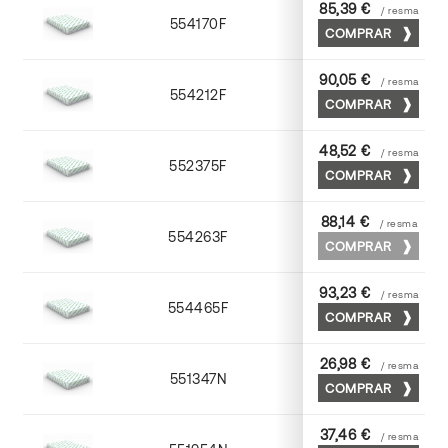
85,39 €
/ resma
554170F
70 x 100
COMPRAR
90,05 €
/ resma
554212F
72 x 102
COMPRAR
48,52 €
/ resma
552375F
75 x 53
COMPRAR
88,14 €
/ resma
554263F
63 x 88
COMPRAR
93,23 €
/ resma
554465F
65 x 90
COMPRAR
26,98 €
/ resma
551347N
45 x 64
COMPRAR
37,46 €
/ resma