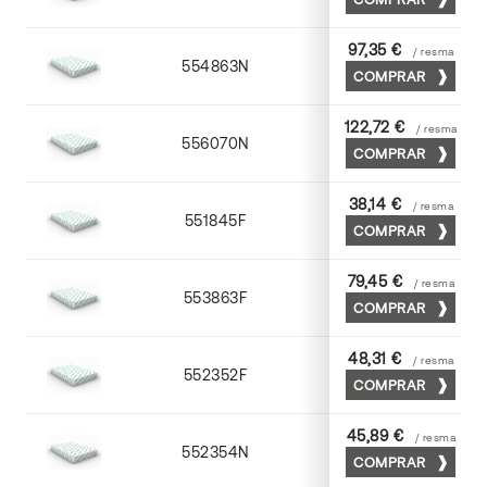
97,35 €
/ resma
554863N
63 x 88
COMPRAR
122,72 €
/ resma
556070N
70 x 100
COMPRAR
38,14 €
/ resma
551845F
45 x 64
COMPRAR
79,45 €
/ resma
553863F
63 x 88
COMPRAR
48,31 €
/ resma
552352F
52 x 70
COMPRAR
45,89 €
/ resma
552354N
52 x 70
COMPRAR