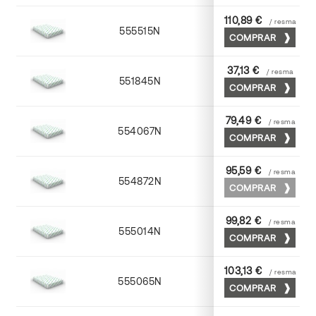
110,89 €
/ resma
555515N
72 x 102
COMPRAR
37,13 €
/ resma
551845N
45 x 64
COMPRAR
79,49 €
/ resma
554067N
65 x 90
COMPRAR
95,59 €
/ resma
554872N
70 x 100
COMPRAR
99,82 €
/ resma
555014N
72 x 102
COMPRAR
103,13 €
/ resma
555065N
65 x 90
COMPRAR