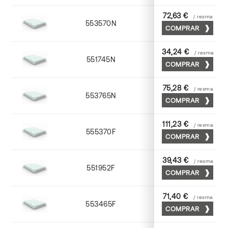
72,63 €
/ resma
553570N
70 x 100
COMPRAR
34,24 €
/ resma
551745N
45 x 64
COMPRAR
75,28 €
/ resma
553765N
65 x 90
COMPRAR
111,23 €
/ resma
555370F
70 x 100
COMPRAR
39,43 €
/ resma
551952F
52 x 70
COMPRAR
71,40 €
/ resma
553465F
65 x 90
COMPRAR