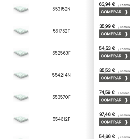
63,94 €
/ resma
553152N
52 x 70
COMPRAR
35,99 €
/ resma
551752F
52 x 70
COMPRAR
54,53 €
/ resma
552563F
63 x 88
COMPRAR
85,53 €
/ resma
554214N
72 x 102
COMPRAR
74,59 €
/ resma
553570F
70 x 100
COMPRAR
97,46 €
/ resma
554612F
72 x 102
COMPRAR
54,66 €
/ resma