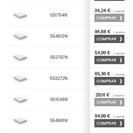
34,24 €
/ resma
551754N
52 x 70
COMPRAR
94,88 €
/ resma
554612N
72 x 102
COMPRAR
54,99 €
/ resma
552767N
65 x 90
COMPRAR
65,36 €
/ resma
553272N
70 x 100
COMPRAR
29,16 €
/ resma
551548N
45 x 64
COMPRAR
94,99 €
/ resma
554861N
63 x 88
COMPRAR