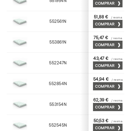
551954N
52 x 70
COMPRAR
51,88 €
/ resma
552561N
63 x 88
COMPRAR
75,47 €
/ resma
553861N
63 x 88
COMPRAR
43,47 €
/ resma
552247N
45 x 64
COMPRAR
54,94 €
/ resma
552854N
52 x 70
COMPRAR
62,39 €
/ resma
553154N
52 x 70
COMPRAR
50,53 €
/ resma
552545N
45 x 64
COMPRAR