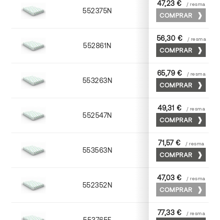
47,23 €
/ resma
552375N
75 x 53
COMPRAR
56,30 €
/ resma
552861N
63 x 88
COMPRAR
65,79 €
/ resma
553263N
63 x 88
COMPRAR
49,31 €
/ resma
552547N
45 x 64
COMPRAR
71,57 €
/ resma
553563N
63 x 88
COMPRAR
47,03 €
/ resma
552352N
52 x 70
COMPRAR
77,33 €
/ resma
553765F
65 x 90