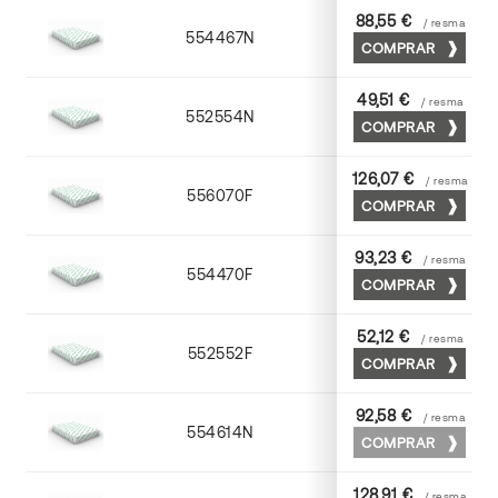
88,55 €
/ resma
554467N
65 x 90
COMPRAR
49,51 €
/ resma
552554N
52 x 70
COMPRAR
126,07 €
/ resma
556070F
70 x 100
COMPRAR
93,23 €
/ resma
554470F
70 x 100
COMPRAR
52,12 €
/ resma
552552F
52 x 70
COMPRAR
92,58 €
/ resma
554614N
72 x 102
COMPRAR
128,91 €
/ resma