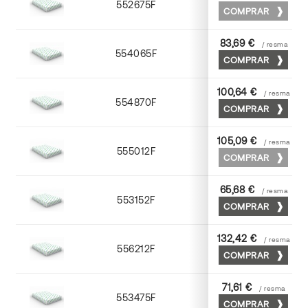
552675F
75 x 53
COMPRAR
83,69 €
/ resma
554065F
65 x 90
COMPRAR
100,64 €
/ resma
554870F
70 x 100
COMPRAR
105,09 €
/ resma
555012F
72 x 102
COMPRAR
65,68 €
/ resma
553152F
52 x 70
COMPRAR
132,42 €
/ resma
556212F
72 x 102
COMPRAR
71,61 €
/ resma
553475F
75 x 53
COMPRAR