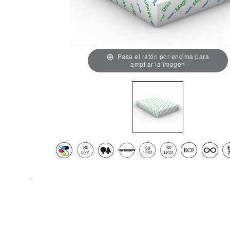
Pasa el ratón por encima para
ampliar la imagen
.