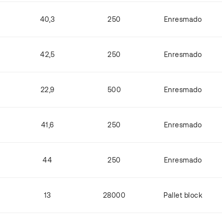
40,3
250
Enresmado
42,5
250
Enresmado
22,9
500
Enresmado
41,6
250
Enresmado
44
250
Enresmado
13
28000
Pallet block