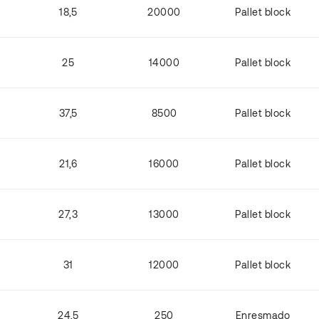
18,5
20000
Pallet block
25
14000
Pallet block
37,5
8500
Pallet block
21,6
16000
Pallet block
27,3
13000
Pallet block
31
12000
Pallet block
24,5
250
Enresmado