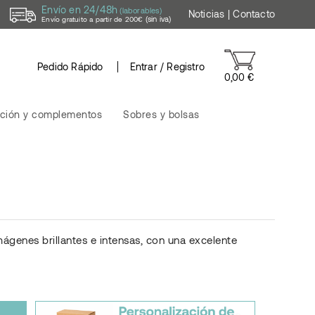
Envío en 24/48h
(laborables)
Noticias
|
Contacto
(sin iva)
Envío gratuito a partir de 200€
Pedido Rápido
Entrar / Registro
0,00 €
ción y complementos
Sobres y bolsas
ágenes brillantes e intensas, con una excelente