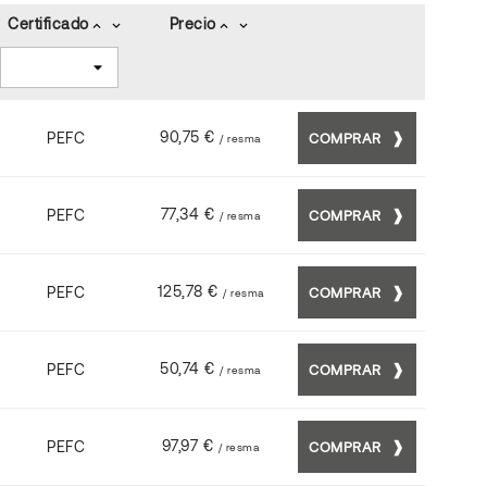
Certificado
Precio
keyboard_arrow_up
keyboard_arrow_down
keyboard_arrow_up
keyboard_arrow_down
90,75 €
PEFC
COMPRAR
/ resma
77,34 €
PEFC
COMPRAR
/ resma
125,78 €
PEFC
COMPRAR
/ resma
50,74 €
PEFC
COMPRAR
/ resma
97,97 €
PEFC
COMPRAR
/ resma