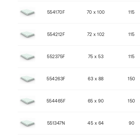
554170F
70 x 100
115
554212F
72 x 102
115
552375F
75 x 53
115
554263F
63 x 88
150
554465F
65 x 90
150
551347N
45 x 64
90