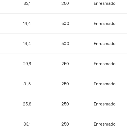
33,1
250
Enresmado
14,4
500
Enresmado
14,4
500
Enresmado
29,8
250
Enresmado
31,5
250
Enresmado
25,8
250
Enresmado
33,1
250
Enresmado