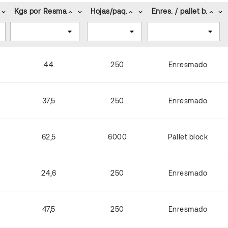
Kgs por Resma
Hojas/paq.
Enres. / pallet b.
keyboard_arrow_down
keyboard_arrow_up
keyboard_arrow_down
keyboard_arrow_up
keyboard_arrow_down
keyboard_arrow_up
keyboard_arrow_down
44
250
Enresmado
37,5
250
Enresmado
62,5
6000
Pallet block
24,6
250
Enresmado
47,5
250
Enresmado