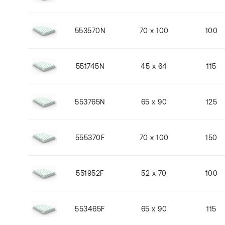
553570N
70 x 100
100
551745N
45 x 64
115
553765N
65 x 90
125
555370F
70 x 100
150
551952F
52 x 70
100
553465F
65 x 90
115