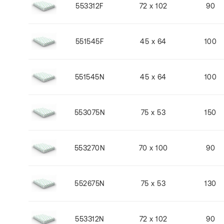
553312F
72 x 102
90
551545F
45 x 64
100
551545N
45 x 64
100
553075N
75 x 53
150
553270N
70 x 100
90
552675N
75 x 53
130
553312N
72 x 102
90