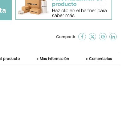
ta
done
En favoritos
Compartir
el producto
Más información
Comentarios