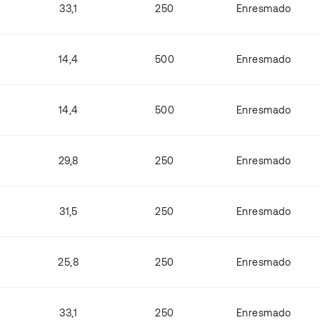
33,1
250
Enresmado
14,4
500
Enresmado
14,4
500
Enresmado
29,8
250
Enresmado
31,5
250
Enresmado
25,8
250
Enresmado
33,1
250
Enresmado