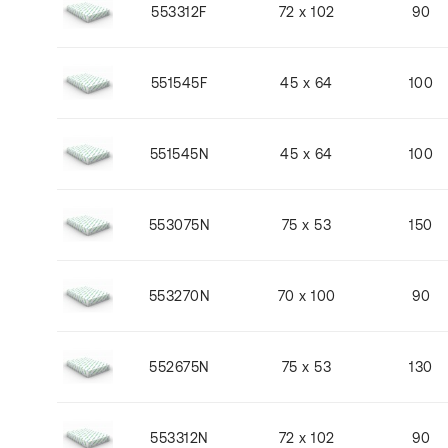
553312F
72 x 102
90
551545F
45 x 64
100
551545N
45 x 64
100
553075N
75 x 53
150
553270N
70 x 100
90
552675N
75 x 53
130
553312N
72 x 102
90