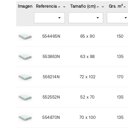
Imagen
Referencia
Tamaño (cm)
Grs. m²
keyboard_arrow_up
keyboard_arrow_down
keyboard_arrow_up
keyboard_arrow_down
keyboard_arrow_up
554465N
65 x 90
150
553863N
63 x 88
135
556214N
72 x 102
170
552552N
52 x 70
135
554870N
70 x 100
135