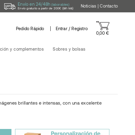
Envío en 24/48h
(laborables)
Noticias
|
Contacto
(sin iva)
Envío gratuito a partir de 200€
Pedido Rápido
Entrar / Registro
0,00 €
ción y complementos
Sobres y bolsas
ágenes brillantes e intensas, con una excelente