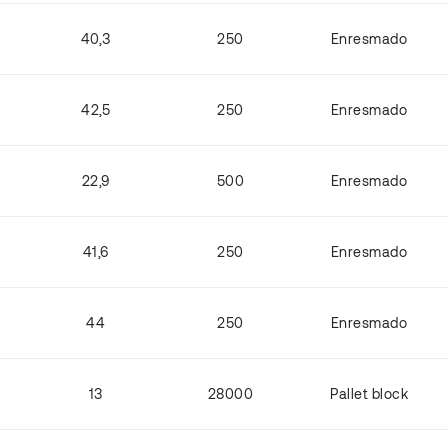
40,3
250
Enresmado
42,5
250
Enresmado
22,9
500
Enresmado
41,6
250
Enresmado
44
250
Enresmado
13
28000
Pallet block