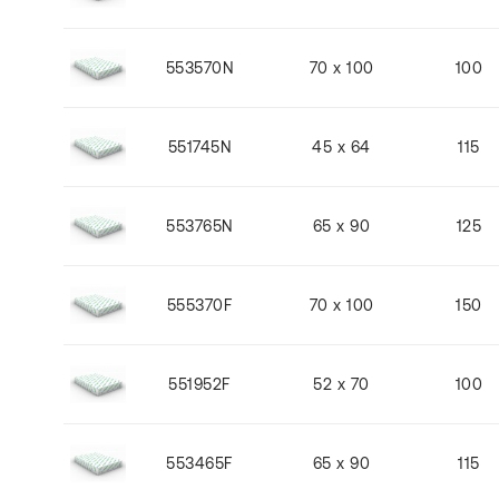
553570N
70 x 100
100
551745N
45 x 64
115
553765N
65 x 90
125
555370F
70 x 100
150
551952F
52 x 70
100
553465F
65 x 90
115