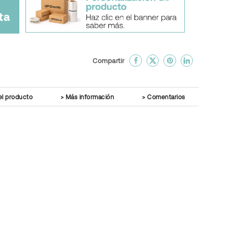
ta
done
En favoritos
Compartir
el producto
Más información
Comentarios