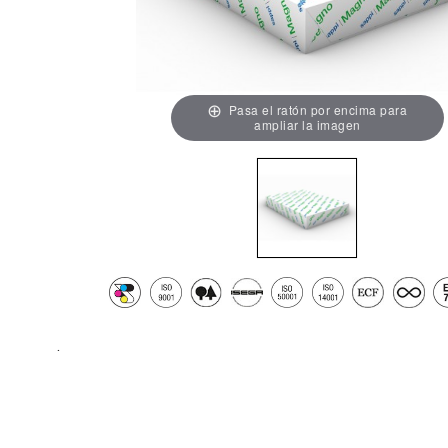
Pasa el ratón por encima para
ampliar la imagen
.