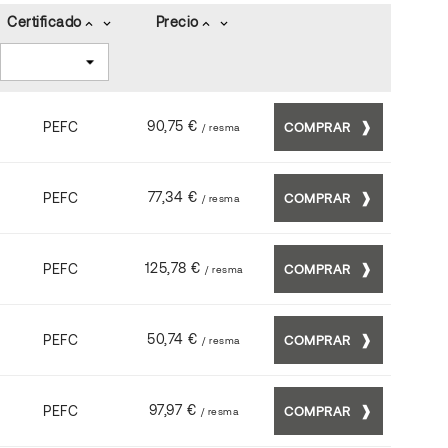
Certificado
Precio
keyboard_arrow_up
keyboard_arrow_down
keyboard_arrow_up
keyboard_arrow_down
90,75 €
PEFC
COMPRAR
/ resma
77,34 €
PEFC
COMPRAR
/ resma
125,78 €
PEFC
COMPRAR
/ resma
50,74 €
PEFC
COMPRAR
/ resma
97,97 €
PEFC
COMPRAR
/ resma