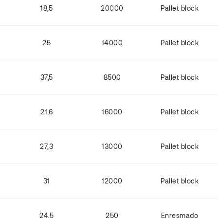
18,5
20000
Pallet block
25
14000
Pallet block
37,5
8500
Pallet block
21,6
16000
Pallet block
27,3
13000
Pallet block
31
12000
Pallet block
24,5
250
Enresmado