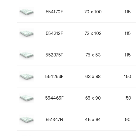
554170F
70 x 100
115
554212F
72 x 102
115
552375F
75 x 53
115
554263F
63 x 88
150
554465F
65 x 90
150
551347N
45 x 64
90