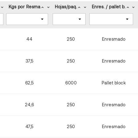
Kgs por Resma
Hojas/paq.
Enres. / pallet b.
keyboard_arrow_down
keyboard_arrow_up
keyboard_arrow_down
keyboard_arrow_up
keyboard_arrow_down
keyboard_arrow_up
keyboard_arrow_down
44
250
Enresmado
37,5
250
Enresmado
62,5
6000
Pallet block
24,6
250
Enresmado
47,5
250
Enresmado