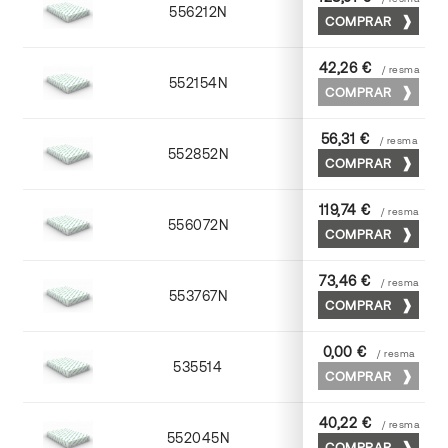
556212N
72 x 102
COMPRAR
42,26 €
/ resma
552154N
52 x 70
COMPRAR
56,31 €
/ resma
552852N
52 x 70
COMPRAR
119,74 €
/ resma
556072N
70 x 100
COMPRAR
73,46 €
/ resma
553767N
65 x 90
COMPRAR
0,00 €
/ resma
535514
72 x 102
COMPRAR
40,22 €
/ resma
552045N
45 x 64
COMPRAR