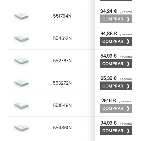
34,24 €
/ resma
551754N
52 x 70
COMPRAR
94,88 €
/ resma
554612N
72 x 102
COMPRAR
54,99 €
/ resma
552767N
65 x 90
COMPRAR
65,36 €
/ resma
553272N
70 x 100
COMPRAR
29,16 €
/ resma
551548N
45 x 64
COMPRAR
94,99 €
/ resma
554861N
63 x 88
COMPRAR