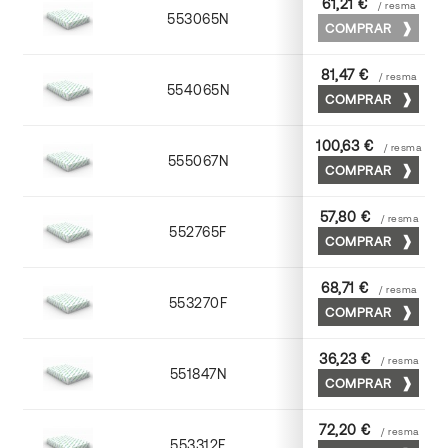
61,21 €
/ resma
553065N
65 x 90
COMPRAR
81,47 €
/ resma
554065N
65 x 90
COMPRAR
100,63 €
/ resma
555067N
65 x 90
COMPRAR
57,80 €
/ resma
552765F
65 x 90
COMPRAR
68,71 €
/ resma
553270F
70 x 100
COMPRAR
36,23 €
/ resma
551847N
45 x 64
COMPRAR
72,20 €
/ resma
553312F
72 x 102