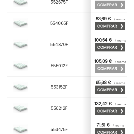
552675F
75 x 53
COMPRAR
83,69 €
/ resma
554065F
65 x 90
COMPRAR
100,64 €
/ resma
554870F
70 x 100
COMPRAR
105,09 €
/ resma
555012F
72 x 102
COMPRAR
65,68 €
/ resma
553152F
52 x 70
COMPRAR
132,42 €
/ resma
556212F
72 x 102
COMPRAR
71,61 €
/ resma
553475F
75 x 53
COMPRAR