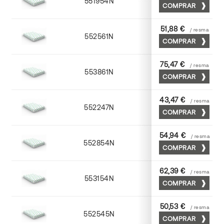
551954N
52 x 70
COMPRAR
51,88 €
/ resma
552561N
63 x 88
COMPRAR
75,47 €
/ resma
553861N
63 x 88
COMPRAR
43,47 €
/ resma
552247N
45 x 64
COMPRAR
54,94 €
/ resma
552854N
52 x 70
COMPRAR
62,39 €
/ resma
553154N
52 x 70
COMPRAR
50,53 €
/ resma
552545N
45 x 64
COMPRAR