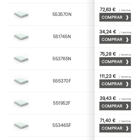
72,63 €
/ resma
553570N
70 x 100
COMPRAR
34,24 €
/ resma
551745N
45 x 64
COMPRAR
75,28 €
/ resma
553765N
65 x 90
COMPRAR
111,23 €
/ resma
555370F
70 x 100
COMPRAR
39,43 €
/ resma
551952F
52 x 70
COMPRAR
71,40 €
/ resma
553465F
65 x 90
COMPRAR