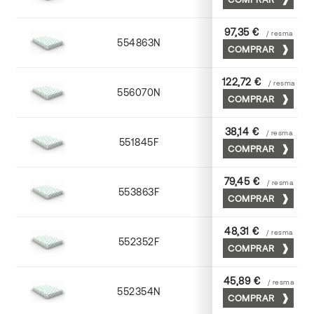
97,35 €
/ resma
554863N
63 x 88
COMPRAR
122,72 €
/ resma
556070N
70 x 100
COMPRAR
38,14 €
/ resma
551845F
45 x 64
COMPRAR
79,45 €
/ resma
553863F
63 x 88
COMPRAR
48,31 €
/ resma
552352F
52 x 70
COMPRAR
45,89 €
/ resma
552354N
52 x 70
COMPRAR