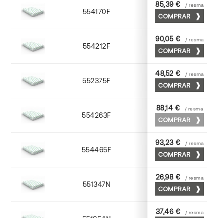
85,39 €
/ resma
554170F
70 x 100
COMPRAR
90,05 €
/ resma
554212F
72 x 102
COMPRAR
48,52 €
/ resma
552375F
75 x 53
COMPRAR
88,14 €
/ resma
554263F
63 x 88
COMPRAR
93,23 €
/ resma
554465F
65 x 90
COMPRAR
26,98 €
/ resma
551347N
45 x 64
COMPRAR
37,46 €
/ resma