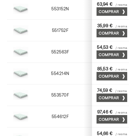
63,94 €
/ resma
553152N
52 x 70
COMPRAR
35,99 €
/ resma
551752F
52 x 70
COMPRAR
54,53 €
/ resma
552563F
63 x 88
COMPRAR
85,53 €
/ resma
554214N
72 x 102
COMPRAR
74,59 €
/ resma
553570F
70 x 100
COMPRAR
97,46 €
/ resma
554612F
72 x 102
COMPRAR
54,66 €
/ resma