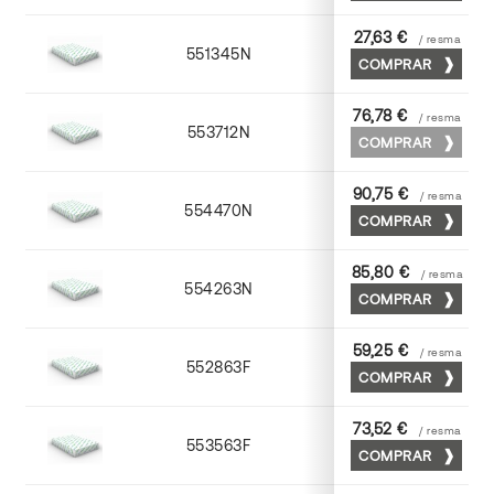
27,63 €
/ resma
551345N
45 x 64
COMPRAR
76,78 €
/ resma
553712N
72 x 102
COMPRAR
90,75 €
/ resma
554470N
70 x 100
COMPRAR
85,80 €
/ resma
554263N
63 x 88
COMPRAR
59,25 €
/ resma
552863F
63 x 88
COMPRAR
73,52 €
/ resma
553563F
63 x 88
COMPRAR