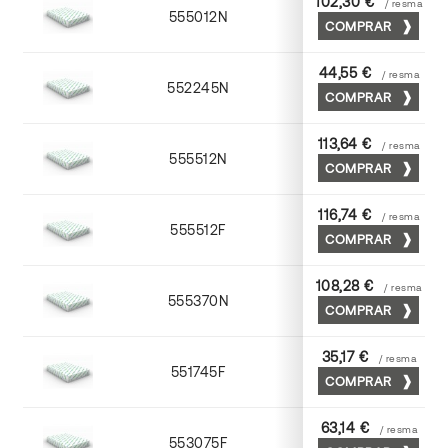
102,30 €
/ resma
555012N
72 x 102
COMPRAR
44,55 €
/ resma
552245N
45 x 64
COMPRAR
113,64 €
/ resma
555512N
72 x 102
COMPRAR
116,74 €
/ resma
555512F
72 x 102
COMPRAR
108,28 €
/ resma
555370N
70 x 100
COMPRAR
35,17 €
/ resma
551745F
45 x 64
COMPRAR
63,14 €
/ resma
553075F
75 x 53