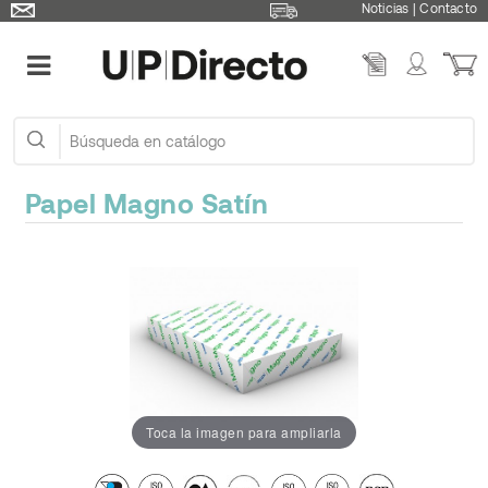
Noticias
|
Contacto
Papel Magno Satín
Toca la imagen para ampliarla