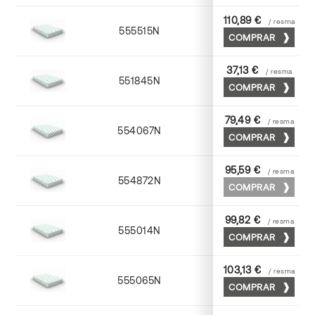
110,89 €
/ resma
555515N
72 x 102
COMPRAR
37,13 €
/ resma
551845N
45 x 64
COMPRAR
79,49 €
/ resma
554067N
65 x 90
COMPRAR
95,59 €
/ resma
554872N
70 x 100
COMPRAR
99,82 €
/ resma
555014N
72 x 102
COMPRAR
103,13 €
/ resma
555065N
65 x 90
COMPRAR