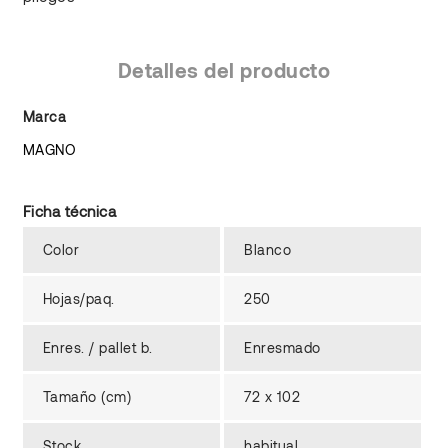
Detalles del producto
Marca
MAGNO
Ficha técnica
Color
Blanco
Hojas/paq.
250
Enres. / pallet b.
Enresmado
Tamaño (cm)
72 x 102
Stock
habitual