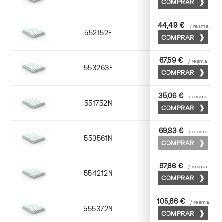
COMPRAR
44,49 €
/ resma
552152F
52 x 70
COMPRAR
67,59 €
/ resma
553263F
63 x 88
COMPRAR
35,06 €
/ resma
551752N
52 x 70
COMPRAR
69,83 €
/ resma
553561N
63 x 88
COMPRAR
87,66 €
/ resma
554212N
72 x 102
COMPRAR
105,66 €
/ resma
555372N
70 x 100
COMPRAR