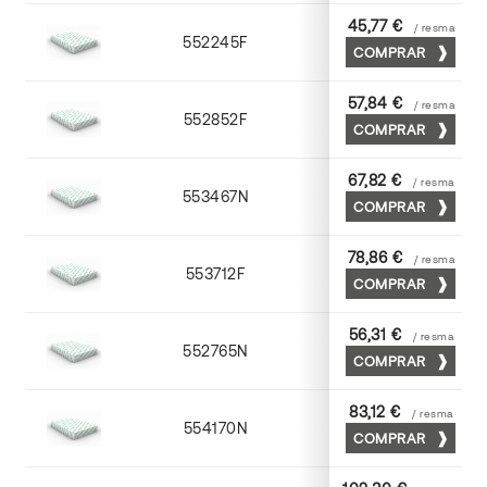
45,77 €
/ resma
552245F
45 x 64
COMPRAR
57,84 €
/ resma
552852F
52 x 70
COMPRAR
67,82 €
/ resma
553467N
65 x 90
COMPRAR
78,86 €
/ resma
553712F
72 x 102
COMPRAR
56,31 €
/ resma
552765N
65 x 90
COMPRAR
83,12 €
/ resma
554170N
70 x 100
COMPRAR