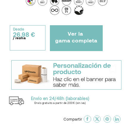
Desde
Ver la
26,98 €
/ resma
gama completa
Envío en 24/48h (laborables)
Envío gratuito a partir de 200€ (sin iva)
done
En favoritos
Compartir