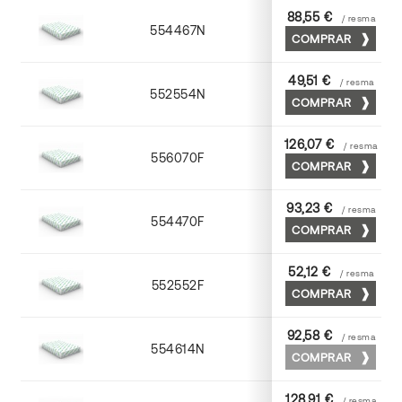
88,55 €
/ resma
554467N
65 x 90
COMPRAR
49,51 €
/ resma
552554N
52 x 70
COMPRAR
126,07 €
/ resma
556070F
70 x 100
COMPRAR
93,23 €
/ resma
554470F
70 x 100
COMPRAR
52,12 €
/ resma
552552F
52 x 70
COMPRAR
92,58 €
/ resma
554614N
72 x 102
COMPRAR
128,91 €
/ resma