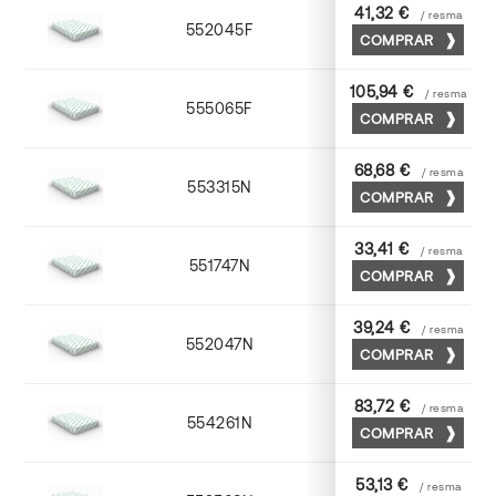
41,32 €
/ resma
552045F
45 x 64
COMPRAR
105,94 €
/ resma
555065F
65 x 90
COMPRAR
68,68 €
/ resma
553315N
72 x 102
COMPRAR
33,41 €
/ resma
551747N
45 x 64
COMPRAR
39,24 €
/ resma
552047N
45 x 64
COMPRAR
83,72 €
/ resma
554261N
63 x 88
COMPRAR
53,13 €
/ resma