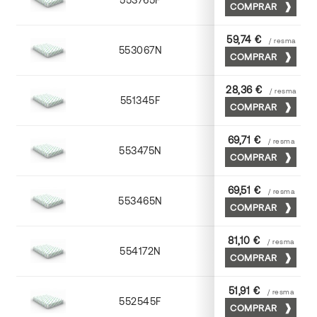
COMPRAR
59,74 €
/ resma
553067N
65 x 90
COMPRAR
28,36 €
/ resma
551345F
45 x 64
COMPRAR
69,71 €
/ resma
553475N
75 x 53
COMPRAR
69,51 €
/ resma
553465N
65 x 90
COMPRAR
81,10 €
/ resma
554172N
70 x 100
COMPRAR
51,91 €
/ resma
552545F
45 x 64
COMPRAR