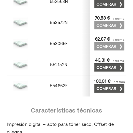
552563N
63 x 88
COMPRAR
70,88 €
/ resma
553572N
70 x 100
COMPRAR
62,87 €
/ resma
553065F
65 x 90
COMPRAR
43,31 €
/ resma
552152N
52 x 70
COMPRAR
100,01 €
/ resma
554863F
63 x 88
COMPRAR
Características técnicas
Impresión digital – apto para tóner seco, Offset de
pliegos