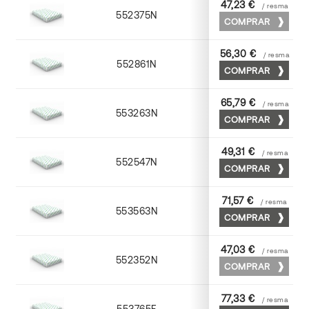
47,23 €
/ resma
552375N
75 x 53
COMPRAR
56,30 €
/ resma
552861N
63 x 88
COMPRAR
65,79 €
/ resma
553263N
63 x 88
COMPRAR
49,31 €
/ resma
552547N
45 x 64
COMPRAR
71,57 €
/ resma
553563N
63 x 88
COMPRAR
47,03 €
/ resma
552352N
52 x 70
COMPRAR
77,33 €
/ resma
553765F
65 x 90