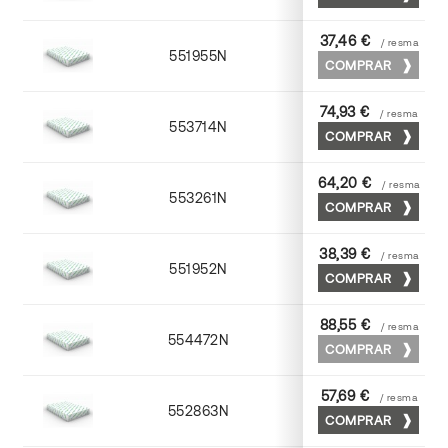
37,46 €
/ resma
551955N
52 x 70
COMPRAR
74,93 €
/ resma
553714N
72 x 102
COMPRAR
64,20 €
/ resma
553261N
63 x 88
COMPRAR
38,39 €
/ resma
551952N
52 x 70
COMPRAR
88,55 €
/ resma
554472N
70 x 100
COMPRAR
57,69 €
/ resma
552863N
63 x 88
COMPRAR