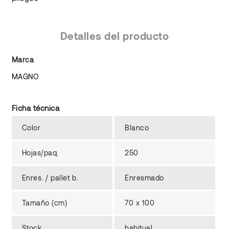
Detalles del producto
Marca
MAGNO
Ficha técnica
Color
Blanco
Hojas/paq.
250
Enres. / pallet b.
Enresmado
Tamaño (cm)
70 x 100
Stock
habitual