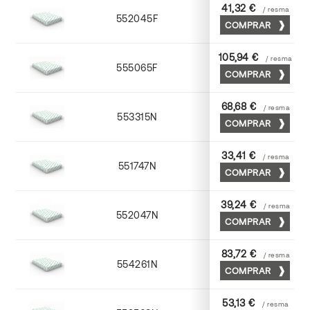
41,32 €
/ resma
552045F
45 x 64
COMPRAR
105,94 €
/ resma
555065F
65 x 90
COMPRAR
68,68 €
/ resma
553315N
72 x 102
COMPRAR
33,41 €
/ resma
551747N
45 x 64
COMPRAR
39,24 €
/ resma
552047N
45 x 64
COMPRAR
83,72 €
/ resma
554261N
63 x 88
COMPRAR
53,13 €
/ resma