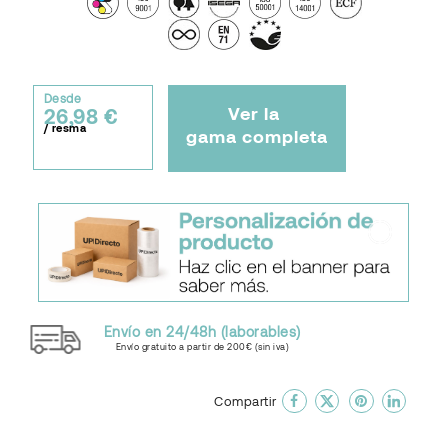
Desde
Ver la
26,98 €
/ resma
gama completa
Envío en 24/48h (laborables)
Envío gratuito a partir de 200€ (sin iva)
done
En favoritos
Compartir