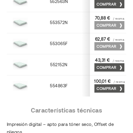
552563N
63 x 88
COMPRAR
70,88 €
/ resma
553572N
70 x 100
COMPRAR
62,87 €
/ resma
553065F
65 x 90
COMPRAR
43,31 €
/ resma
552152N
52 x 70
COMPRAR
100,01 €
/ resma
554863F
63 x 88
COMPRAR
Características técnicas
Impresión digital – apto para tóner seco, Offset de
pliegos