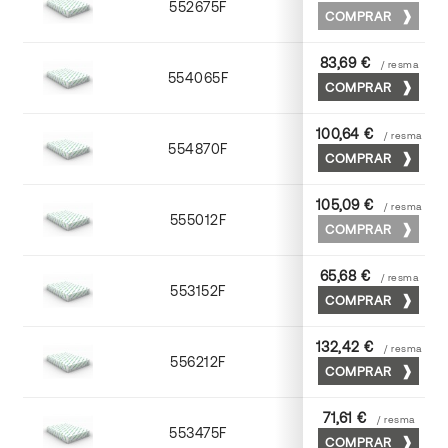
552675F
75 x 53
COMPRAR
83,69 €
/ resma
554065F
65 x 90
COMPRAR
100,64 €
/ resma
554870F
70 x 100
COMPRAR
105,09 €
/ resma
555012F
72 x 102
COMPRAR
65,68 €
/ resma
553152F
52 x 70
COMPRAR
132,42 €
/ resma
556212F
72 x 102
COMPRAR
71,61 €
/ resma
553475F
75 x 53
COMPRAR