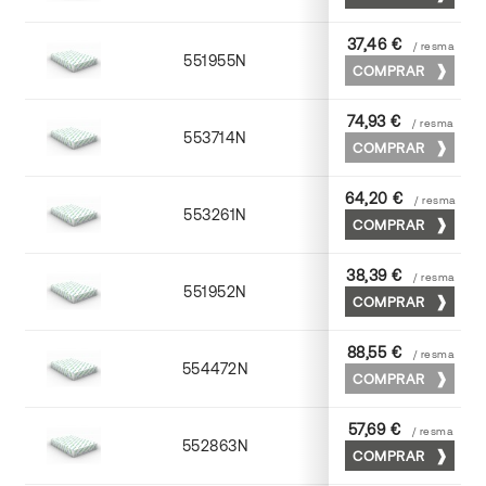
37,46 €
/ resma
551955N
52 x 70
COMPRAR
74,93 €
/ resma
553714N
72 x 102
COMPRAR
64,20 €
/ resma
553261N
63 x 88
COMPRAR
38,39 €
/ resma
551952N
52 x 70
COMPRAR
88,55 €
/ resma
554472N
70 x 100
COMPRAR
57,69 €
/ resma
552863N
63 x 88
COMPRAR