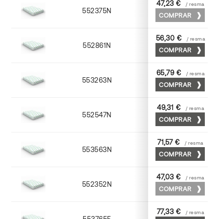
47,23 €
/ resma
552375N
75 x 53
COMPRAR
56,30 €
/ resma
552861N
63 x 88
COMPRAR
65,79 €
/ resma
553263N
63 x 88
COMPRAR
49,31 €
/ resma
552547N
45 x 64
COMPRAR
71,57 €
/ resma
553563N
63 x 88
COMPRAR
47,03 €
/ resma
552352N
52 x 70
COMPRAR
77,33 €
/ resma
553765F
65 x 90