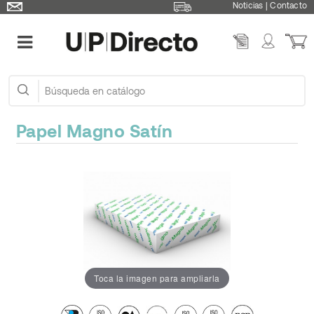
Noticias
|
Contacto
Papel Magno Satín
Toca la imagen para ampliarla