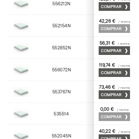
556212N
72 x 102
COMPRAR
42,26 €
/ resma
552154N
52 x 70
COMPRAR
56,31 €
/ resma
552852N
52 x 70
COMPRAR
119,74 €
/ resma
556072N
70 x 100
COMPRAR
73,46 €
/ resma
553767N
65 x 90
COMPRAR
0,00 €
/ resma
535514
72 x 102
COMPRAR
40,22 €
/ resma
552045N
45 x 64
COMPRAR