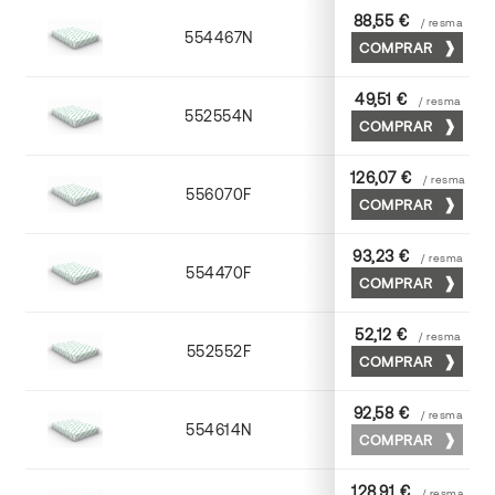
88,55 €
/ resma
554467N
65 x 90
COMPRAR
49,51 €
/ resma
552554N
52 x 70
COMPRAR
126,07 €
/ resma
556070F
70 x 100
COMPRAR
93,23 €
/ resma
554470F
70 x 100
COMPRAR
52,12 €
/ resma
552552F
52 x 70
COMPRAR
92,58 €
/ resma
554614N
72 x 102
COMPRAR
128,91 €
/ resma