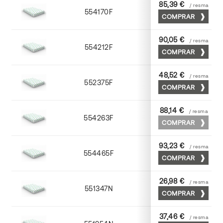
85,39 €
/ resma
554170F
70 x 100
COMPRAR
90,05 €
/ resma
554212F
72 x 102
COMPRAR
48,52 €
/ resma
552375F
75 x 53
COMPRAR
88,14 €
/ resma
554263F
63 x 88
COMPRAR
93,23 €
/ resma
554465F
65 x 90
COMPRAR
26,98 €
/ resma
551347N
45 x 64
COMPRAR
37,46 €
/ resma