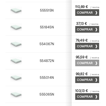
110,89 €
/ resma
555515N
72 x 102
COMPRAR
37,13 €
/ resma
551845N
45 x 64
COMPRAR
79,49 €
/ resma
554067N
65 x 90
COMPRAR
95,59 €
/ resma
554872N
70 x 100
COMPRAR
99,82 €
/ resma
555014N
72 x 102
COMPRAR
103,13 €
/ resma
555065N
65 x 90
COMPRAR