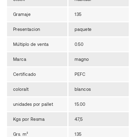
Gramaje
135
Presentacion
paquete
Múltiplo de venta
0.50
Marca
magno
Certificado
PEFC
coloralt
blancos
unidades por pallet
15.00
Kgs por Resma
47,5
Grs. m²
135