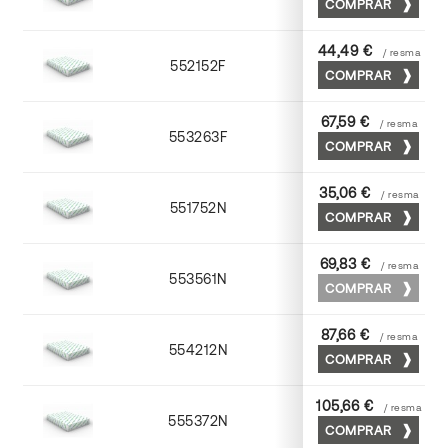
COMPRAR
44,49 €
/ resma
552152F
52 x 70
COMPRAR
67,59 €
/ resma
553263F
63 x 88
COMPRAR
35,06 €
/ resma
551752N
52 x 70
COMPRAR
69,83 €
/ resma
553561N
63 x 88
COMPRAR
87,66 €
/ resma
554212N
72 x 102
COMPRAR
105,66 €
/ resma
555372N
70 x 100
COMPRAR