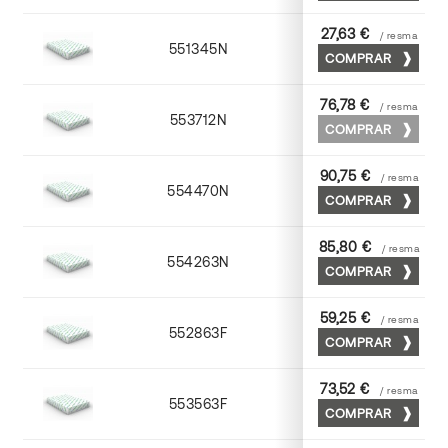
27,63 €
/ resma
551345N
45 x 64
COMPRAR
76,78 €
/ resma
553712N
72 x 102
COMPRAR
90,75 €
/ resma
554470N
70 x 100
COMPRAR
85,80 €
/ resma
554263N
63 x 88
COMPRAR
59,25 €
/ resma
552863F
63 x 88
COMPRAR
73,52 €
/ resma
553563F
63 x 88
COMPRAR