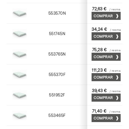
72,63 €
/ resma
553570N
70 x 100
COMPRAR
34,24 €
/ resma
551745N
45 x 64
COMPRAR
75,28 €
/ resma
553765N
65 x 90
COMPRAR
111,23 €
/ resma
555370F
70 x 100
COMPRAR
39,43 €
/ resma
551952F
52 x 70
COMPRAR
71,40 €
/ resma
553465F
65 x 90
COMPRAR