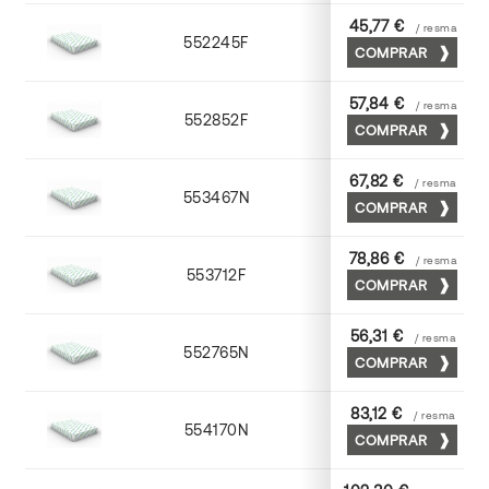
45,77 €
/ resma
552245F
45 x 64
COMPRAR
57,84 €
/ resma
552852F
52 x 70
COMPRAR
67,82 €
/ resma
553467N
65 x 90
COMPRAR
78,86 €
/ resma
553712F
72 x 102
COMPRAR
56,31 €
/ resma
552765N
65 x 90
COMPRAR
83,12 €
/ resma
554170N
70 x 100
COMPRAR