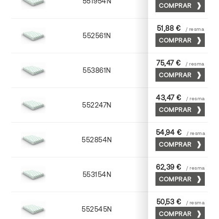
551954N
52 x 70
COMPRAR
51,88 €
/ resma
552561N
63 x 88
COMPRAR
75,47 €
/ resma
553861N
63 x 88
COMPRAR
43,47 €
/ resma
552247N
45 x 64
COMPRAR
54,94 €
/ resma
552854N
52 x 70
COMPRAR
62,39 €
/ resma
553154N
52 x 70
COMPRAR
50,53 €
/ resma
552545N
45 x 64
COMPRAR