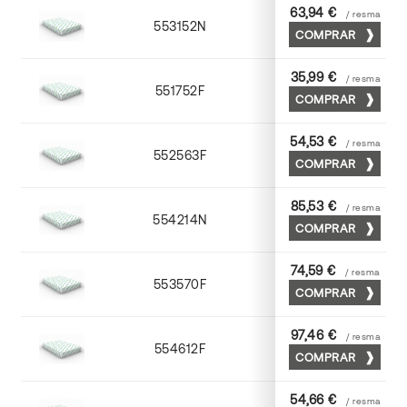
63,94 €
/ resma
553152N
52 x 70
COMPRAR
35,99 €
/ resma
551752F
52 x 70
COMPRAR
54,53 €
/ resma
552563F
63 x 88
COMPRAR
85,53 €
/ resma
554214N
72 x 102
COMPRAR
74,59 €
/ resma
553570F
70 x 100
COMPRAR
97,46 €
/ resma
554612F
72 x 102
COMPRAR
54,66 €
/ resma