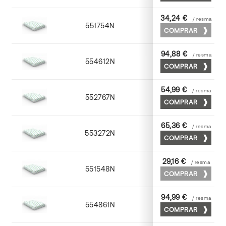
34,24 €
/ resma
551754N
52 x 70
COMPRAR
94,88 €
/ resma
554612N
72 x 102
COMPRAR
54,99 €
/ resma
552767N
65 x 90
COMPRAR
65,36 €
/ resma
553272N
70 x 100
COMPRAR
29,16 €
/ resma
551548N
45 x 64
COMPRAR
94,99 €
/ resma
554861N
63 x 88
COMPRAR