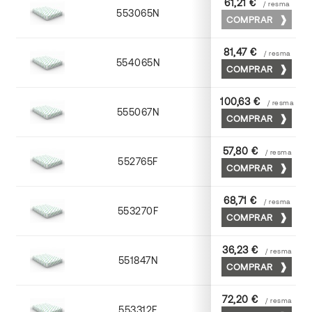
61,21 €
/ resma
553065N
65 x 90
COMPRAR
81,47 €
/ resma
554065N
65 x 90
COMPRAR
100,63 €
/ resma
555067N
65 x 90
COMPRAR
57,80 €
/ resma
552765F
65 x 90
COMPRAR
68,71 €
/ resma
553270F
70 x 100
COMPRAR
36,23 €
/ resma
551847N
45 x 64
COMPRAR
72,20 €
/ resma
553312F
72 x 102