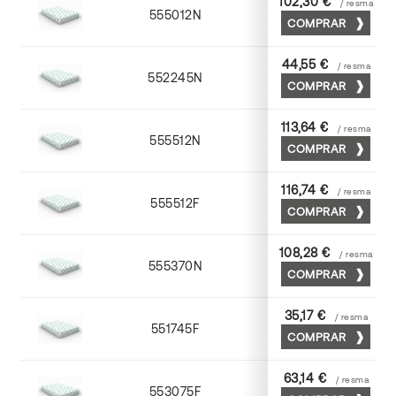
102,30 €
/ resma
555012N
72 x 102
COMPRAR
44,55 €
/ resma
552245N
45 x 64
COMPRAR
113,64 €
/ resma
555512N
72 x 102
COMPRAR
116,74 €
/ resma
555512F
72 x 102
COMPRAR
108,28 €
/ resma
555370N
70 x 100
COMPRAR
35,17 €
/ resma
551745F
45 x 64
COMPRAR
63,14 €
/ resma
553075F
75 x 53