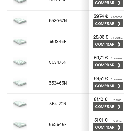
COMPRAR
59,74 €
/ resma
553067N
65 x 90
COMPRAR
28,36 €
/ resma
551345F
45 x 64
COMPRAR
69,71 €
/ resma
553475N
75 x 53
COMPRAR
69,51 €
/ resma
553465N
65 x 90
COMPRAR
81,10 €
/ resma
554172N
70 x 100
COMPRAR
51,91 €
/ resma
552545F
45 x 64
COMPRAR