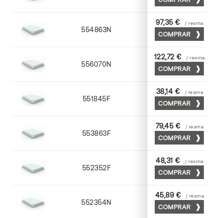
97,35 €
/ resma
554863N
63 x 88
COMPRAR
122,72 €
/ resma
556070N
70 x 100
COMPRAR
38,14 €
/ resma
551845F
45 x 64
COMPRAR
79,45 €
/ resma
553863F
63 x 88
COMPRAR
48,31 €
/ resma
552352F
52 x 70
COMPRAR
45,89 €
/ resma
552354N
52 x 70
COMPRAR