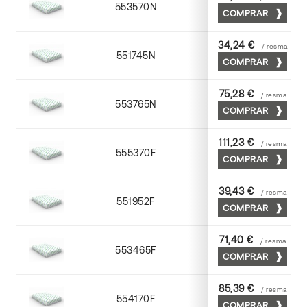
553570N
70 x 100
COMPRAR
34,24 €
/ resma
551745N
45 x 64
COMPRAR
75,28 €
/ resma
553765N
65 x 90
COMPRAR
111,23 €
/ resma
555370F
70 x 100
COMPRAR
39,43 €
/ resma
551952F
52 x 70
COMPRAR
71,40 €
/ resma
553465F
65 x 90
COMPRAR
85,39 €
/ resma
554170F
70 x 100
COMPRAR