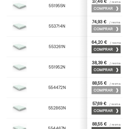
37,46 €
/ resma
551955N
52 x 70
COMPRAR
74,93 €
/ resma
553714N
72 x 102
COMPRAR
64,20 €
/ resma
553261N
63 x 88
COMPRAR
38,39 €
/ resma
551952N
52 x 70
COMPRAR
88,55 €
/ resma
554472N
70 x 100
COMPRAR
57,69 €
/ resma
552863N
63 x 88
COMPRAR
88,55 €
/ resma
554467N
65 x 90