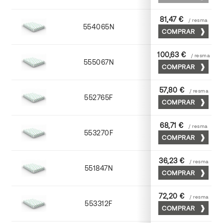
81,47 €
/ resma
554065N
65 x 90
COMPRAR
100,63 €
/ resma
555067N
65 x 90
COMPRAR
57,80 €
/ resma
552765F
65 x 90
COMPRAR
68,71 €
/ resma
553270F
70 x 100
COMPRAR
36,23 €
/ resma
551847N
45 x 64
COMPRAR
72,20 €
/ resma
553312F
72 x 102
COMPRAR