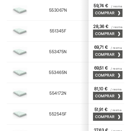
59,74 €
/ resma
553067N
65 x 90
COMPRAR
28,36 €
/ resma
551345F
45 x 64
COMPRAR
69,71 €
/ resma
553475N
75 x 53
COMPRAR
69,51 €
/ resma
553465N
65 x 90
COMPRAR
81,10 €
/ resma
554172N
70 x 100
COMPRAR
51,91 €
/ resma
552545F
45 x 64
COMPRAR
27,63 €
/ resma