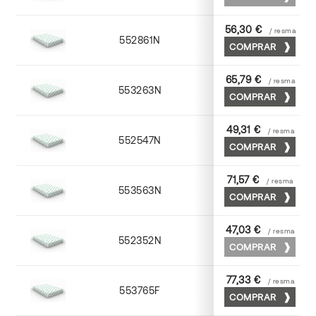
56,30 €
/ resma
552861N
63 x 88
COMPRAR
65,79 €
/ resma
553263N
63 x 88
COMPRAR
49,31 €
/ resma
552547N
45 x 64
COMPRAR
71,57 €
/ resma
553563N
63 x 88
COMPRAR
47,03 €
/ resma
552352N
52 x 70
COMPRAR
77,33 €
/ resma
553765F
65 x 90
COMPRAR