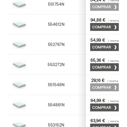
/ resma
551754N
52 x 70
COMPRAR
94,88 €
/ resma
554612N
72 x 102
COMPRAR
54,99 €
/ resma
552767N
65 x 90
COMPRAR
65,36 €
/ resma
553272N
70 x 100
COMPRAR
29,16 €
/ resma
551548N
45 x 64
COMPRAR
94,99 €
/ resma
554861N
63 x 88
COMPRAR
63,94 €
/ resma
553152N
52 x 70