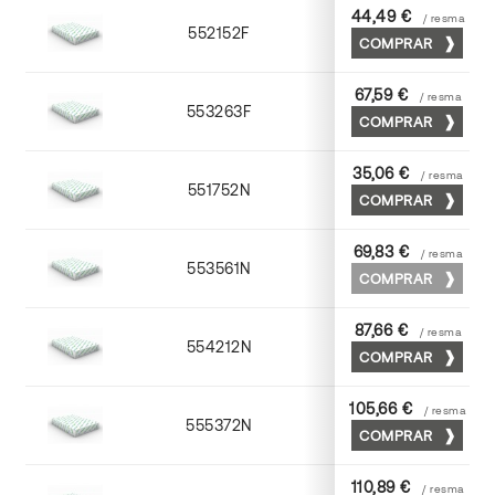
44,49 €
/ resma
552152F
52 x 70
COMPRAR
67,59 €
/ resma
553263F
63 x 88
COMPRAR
35,06 €
/ resma
551752N
52 x 70
COMPRAR
69,83 €
/ resma
553561N
63 x 88
COMPRAR
87,66 €
/ resma
554212N
72 x 102
COMPRAR
105,66 €
/ resma
555372N
70 x 100
COMPRAR
110,89 €
/ resma