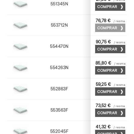
551345N
45 x 64
COMPRAR
76,78 €
/ resma
553712N
72 x 102
COMPRAR
90,75 €
/ resma
554470N
70 x 100
COMPRAR
85,80 €
/ resma
554263N
63 x 88
COMPRAR
59,25 €
/ resma
552863F
63 x 88
COMPRAR
73,52 €
/ resma
553563F
63 x 88
COMPRAR
41,32 €
/ resma
552045F
45 x 64
COMPRAR