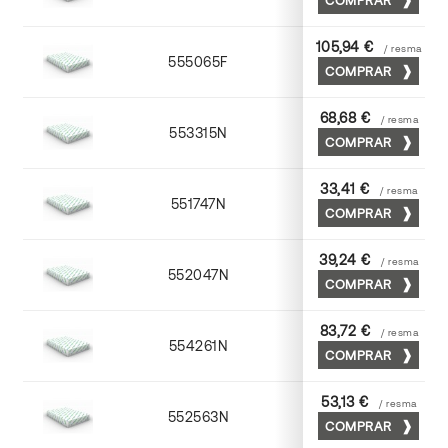
105,94 €
/ resma
555065F
65 x 90
COMPRAR
68,68 €
/ resma
553315N
72 x 102
COMPRAR
33,41 €
/ resma
551747N
45 x 64
COMPRAR
39,24 €
/ resma
552047N
45 x 64
COMPRAR
83,72 €
/ resma
554261N
63 x 88
COMPRAR
53,13 €
/ resma
552563N
63 x 88
COMPRAR