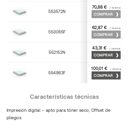
70,88 €
/ resma
553572N
70 x 100
COMPRAR
62,87 €
/ resma
553065F
65 x 90
COMPRAR
43,31 €
/ resma
552152N
52 x 70
COMPRAR
100,01 €
/ resma
554863F
63 x 88
COMPRAR
Características técnicas
Impresión digital – apto para tóner seco, Offset de
pliegos