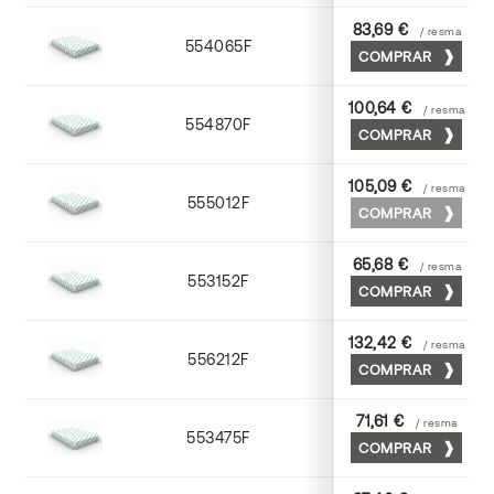
83,69 €
/ resma
554065F
65 x 90
COMPRAR
100,64 €
/ resma
554870F
70 x 100
COMPRAR
105,09 €
/ resma
555012F
72 x 102
COMPRAR
65,68 €
/ resma
553152F
52 x 70
COMPRAR
132,42 €
/ resma
556212F
72 x 102
COMPRAR
71,61 €
/ resma
553475F
75 x 53
COMPRAR