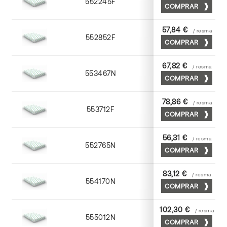
552245F
45 x 64
COMPRAR
57,84 €
/ resma
552852F
52 x 70
COMPRAR
67,82 €
/ resma
553467N
65 x 90
COMPRAR
78,86 €
/ resma
553712F
72 x 102
COMPRAR
56,31 €
/ resma
552765N
65 x 90
COMPRAR
83,12 €
/ resma
554170N
70 x 100
COMPRAR
102,30 €
/ resma
555012N
72 x 102
COMPRAR