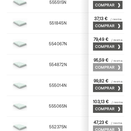
555515N
72 x 102
COMPRAR
37,13 €
/ resma
551845N
45 x 64
COMPRAR
79,49 €
/ resma
554067N
65 x 90
COMPRAR
95,59 €
/ resma
554872N
70 x 100
COMPRAR
99,82 €
/ resma
555014N
72 x 102
COMPRAR
103,13 €
/ resma
555065N
65 x 90
COMPRAR
47,23 €
/ resma
552375N
75 x 53
COMPRAR