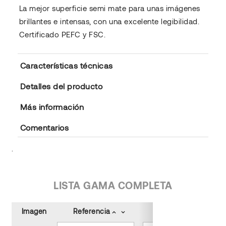
La mejor superficie semi mate para unas imágenes
brillantes e intensas, con una excelente legibilidad.
Certificado PEFC y FSC.
Características técnicas
Detalles del producto
Más información
Comentarios
.
LISTA GAMA COMPLETA
Imagen
Referencia
Tamaño (cm)
keyboard_arrow_up
keyboard_arrow_down
keyboard_arrow_up
keyboard_arrow_down