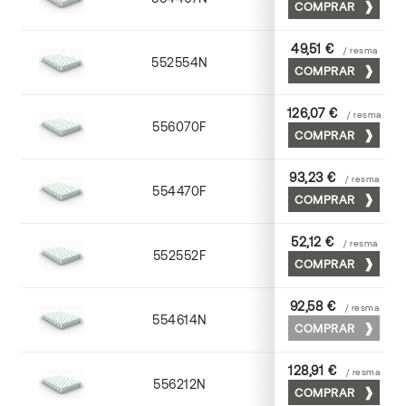
COMPRAR
49,51 €
/ resma
552554N
52 x 70
COMPRAR
126,07 €
/ resma
556070F
70 x 100
COMPRAR
93,23 €
/ resma
554470F
70 x 100
COMPRAR
52,12 €
/ resma
552552F
52 x 70
COMPRAR
92,58 €
/ resma
554614N
72 x 102
COMPRAR
128,91 €
/ resma
556212N
72 x 102
COMPRAR