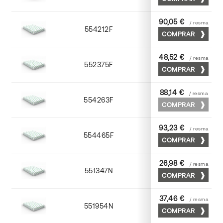
90,05 €
/ resma
554212F
72 x 102
COMPRAR
48,52 €
/ resma
552375F
75 x 53
COMPRAR
88,14 €
/ resma
554263F
63 x 88
COMPRAR
93,23 €
/ resma
554465F
65 x 90
COMPRAR
26,98 €
/ resma
551347N
45 x 64
COMPRAR
37,46 €
/ resma
551954N
52 x 70
COMPRAR