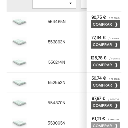
90,75 €
/ resma
554465N
65 x 90
COMPRAR
77,34 €
/ resma
553863N
63 x 88
COMPRAR
125,78 €
/ resma
556214N
72 x 102
COMPRAR
50,74 €
/ resma
552552N
52 x 70
COMPRAR
97,97 €
/ resma
554870N
70 x 100
COMPRAR
61,21 €
/ resma
553065N
65 x 90
COMPRAR