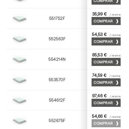
COMPRAR
35,99 €
/ resma
551752F
52 x 70
COMPRAR
54,53 €
/ resma
552563F
63 x 88
COMPRAR
85,53 €
/ resma
554214N
72 x 102
COMPRAR
74,59 €
/ resma
553570F
70 x 100
COMPRAR
97,46 €
/ resma
554612F
72 x 102
COMPRAR
54,66 €
/ resma
552675F
75 x 53
COMPRAR