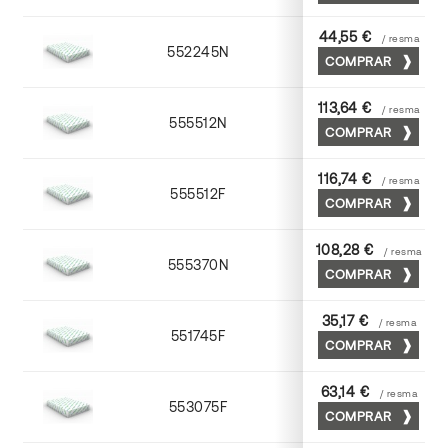
44,55 €
/ resma
552245N
45 x 64
COMPRAR
113,64 €
/ resma
555512N
72 x 102
COMPRAR
116,74 €
/ resma
555512F
72 x 102
COMPRAR
108,28 €
/ resma
555370N
70 x 100
COMPRAR
35,17 €
/ resma
551745F
45 x 64
COMPRAR
63,14 €
/ resma
553075F
75 x 53
COMPRAR