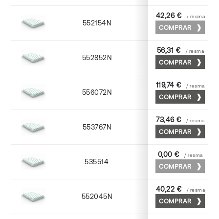
42,26 €
/ resma
552154N
52 x 70
COMPRAR
56,31 €
/ resma
552852N
52 x 70
COMPRAR
119,74 €
/ resma
556072N
70 x 100
COMPRAR
73,46 €
/ resma
553767N
65 x 90
COMPRAR
0,00 €
/ resma
535514
72 x 102
COMPRAR
40,22 €
/ resma
552045N
45 x 64
COMPRAR