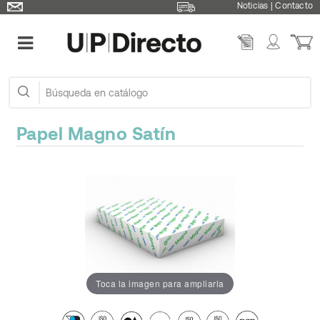
Noticias
|
Contacto
Papel Magno Satín
Toca la imagen para ampliarla