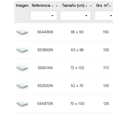
Imagen
Referencia
Tamaño (cm)
Grs. m²
keyboard_arrow_up
keyboard_arrow_down
keyboard_arrow_up
keyboard_arrow_down
keyboard_arrow_up
554465N
65 x 90
150
553863N
63 x 88
135
556214N
72 x 102
170
552552N
52 x 70
135
554870N
70 x 100
135