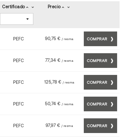
Certificado
Precio
keyboard_arrow_up
keyboard_arrow_down
keyboard_arrow_up
keyboard_arrow_down
90,75 €
PEFC
COMPRAR
/ resma
77,34 €
PEFC
COMPRAR
/ resma
125,78 €
PEFC
COMPRAR
/ resma
50,74 €
PEFC
COMPRAR
/ resma
97,97 €
PEFC
COMPRAR
/ resma