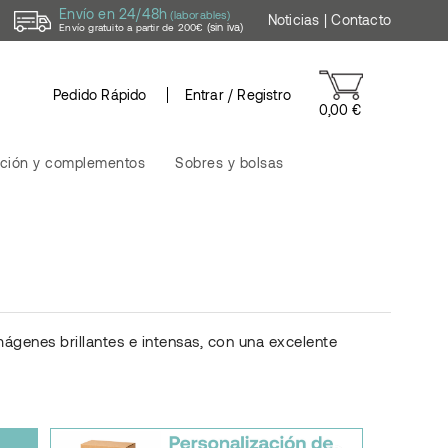
Envío en 24/48h
(laborables)
Noticias
|
Contacto
(sin iva)
Envío gratuito a partir de 200€
Pedido Rápido
Entrar / Registro
0,00 €
ción y complementos
Sobres y bolsas
ágenes brillantes e intensas, con una excelente