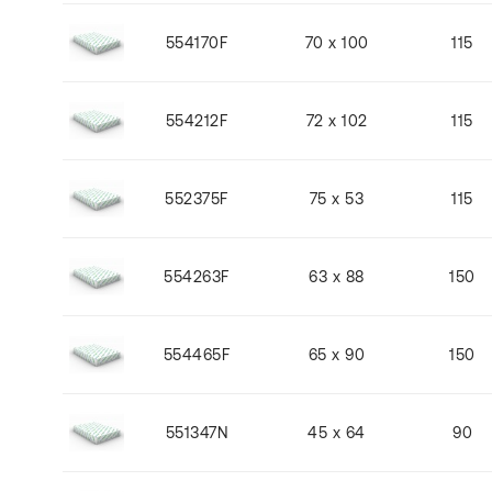
554170F
70 x 100
115
554212F
72 x 102
115
552375F
75 x 53
115
554263F
63 x 88
150
554465F
65 x 90
150
551347N
45 x 64
90