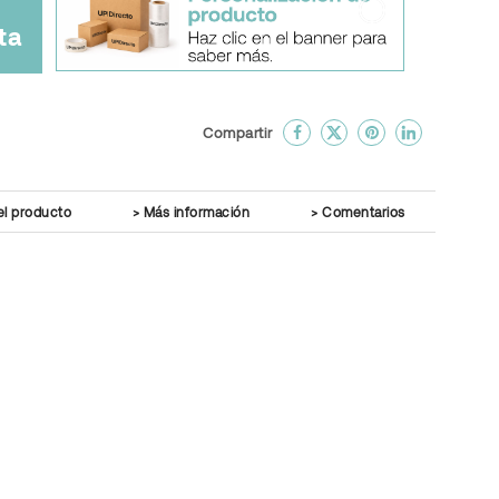
ta
done
En favoritos
Compartir
el producto
Más información
Comentarios