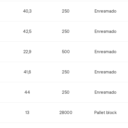
40,3
250
Enresmado
42,5
250
Enresmado
22,9
500
Enresmado
41,6
250
Enresmado
44
250
Enresmado
13
28000
Pallet block