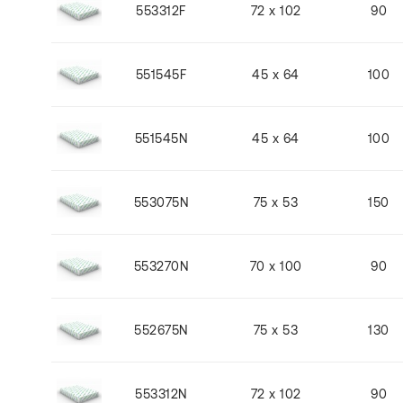
553312F
72 x 102
90
551545F
45 x 64
100
551545N
45 x 64
100
553075N
75 x 53
150
553270N
70 x 100
90
552675N
75 x 53
130
553312N
72 x 102
90