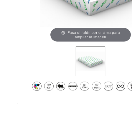
Pasa el ratón por encima para
ampliar la imagen
.