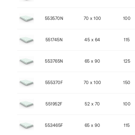
553570N
70 x 100
100
551745N
45 x 64
115
553765N
65 x 90
125
555370F
70 x 100
150
551952F
52 x 70
100
553465F
65 x 90
115