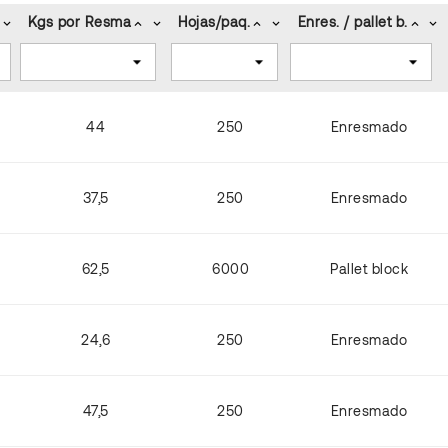
Kgs por Resma
Hojas/paq.
Enres. / pallet b.
keyboard_arrow_down
keyboard_arrow_up
keyboard_arrow_down
keyboard_arrow_up
keyboard_arrow_down
keyboard_arrow_up
keyboard_arrow_down
44
250
Enresmado
37,5
250
Enresmado
62,5
6000
Pallet block
24,6
250
Enresmado
47,5
250
Enresmado