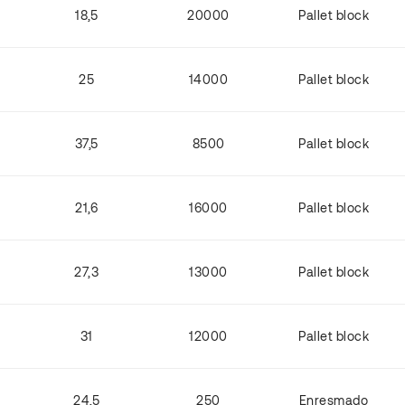
18,5
20000
Pallet block
25
14000
Pallet block
37,5
8500
Pallet block
21,6
16000
Pallet block
27,3
13000
Pallet block
31
12000
Pallet block
24,5
250
Enresmado