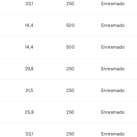
33,1
250
Enresmado
14,4
500
Enresmado
14,4
500
Enresmado
29,8
250
Enresmado
31,5
250
Enresmado
25,8
250
Enresmado
33,1
250
Enresmado