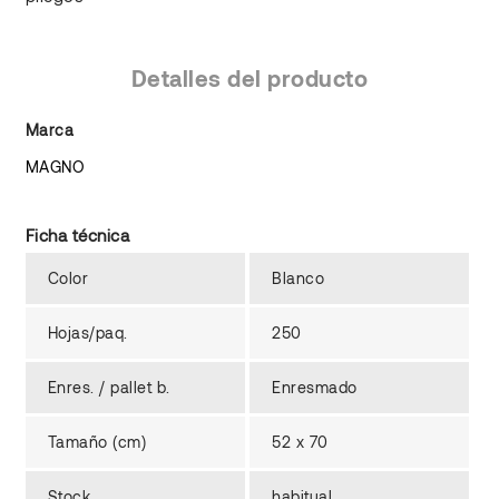
Detalles del producto
Marca
MAGNO
Ficha técnica
Color
Blanco
Hojas/paq.
250
Enres. / pallet b.
Enresmado
Tamaño (cm)
52 x 70
Stock
habitual