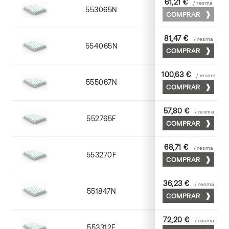
61,21 €
/ resma
553065N
65 x 90
COMPRAR
81,47 €
/ resma
554065N
65 x 90
COMPRAR
100,63 €
/ resma
555067N
65 x 90
COMPRAR
57,80 €
/ resma
552765F
65 x 90
COMPRAR
68,71 €
/ resma
553270F
70 x 100
COMPRAR
36,23 €
/ resma
551847N
45 x 64
COMPRAR
72,20 €
/ resma
553312F
72 x 102