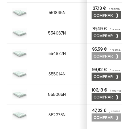
37,13 €
/ resma
551845N
45 x 64
COMPRAR
79,49 €
/ resma
554067N
65 x 90
COMPRAR
95,59 €
/ resma
554872N
70 x 100
COMPRAR
99,82 €
/ resma
555014N
72 x 102
COMPRAR
103,13 €
/ resma
555065N
65 x 90
COMPRAR
47,23 €
/ resma
552375N
75 x 53
COMPRAR