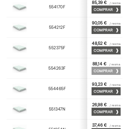
85,39 €
/ resma
554170F
70 x 100
COMPRAR
90,05 €
/ resma
554212F
72 x 102
COMPRAR
48,52 €
/ resma
552375F
75 x 53
COMPRAR
88,14 €
/ resma
554263F
63 x 88
COMPRAR
93,23 €
/ resma
554465F
65 x 90
COMPRAR
26,98 €
/ resma
551347N
45 x 64
COMPRAR
37,46 €
/ resma