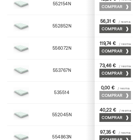
552154N
52 x 70
COMPRAR
56,31 €
/ resma
552852N
52 x 70
COMPRAR
119,74 €
/ resma
556072N
70 x 100
COMPRAR
73,46 €
/ resma
553767N
65 x 90
COMPRAR
0,00 €
/ resma
535514
72 x 102
COMPRAR
40,22 €
/ resma
552045N
45 x 64
COMPRAR
97,35 €
/ resma
554863N
63 x 88
COMPRAR