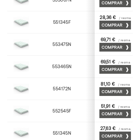
COMPRAR
28,36 €
/ resma
551345F
45 x 64
COMPRAR
69,71 €
/ resma
553475N
75 x 53
COMPRAR
69,51 €
/ resma
553465N
65 x 90
COMPRAR
81,10 €
/ resma
554172N
70 x 100
COMPRAR
51,91 €
/ resma
552545F
45 x 64
COMPRAR
27,63 €
/ resma
551345N
45 x 64
COMPRAR