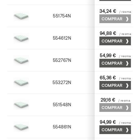
34,24 €
/ resma
551754N
52 x 70
COMPRAR
94,88 €
/ resma
554612N
72 x 102
COMPRAR
54,99 €
/ resma
552767N
65 x 90
COMPRAR
65,36 €
/ resma
553272N
70 x 100
COMPRAR
29,16 €
/ resma
551548N
45 x 64
COMPRAR
94,99 €
/ resma
554861N
63 x 88
COMPRAR