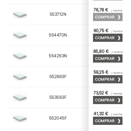
76,78 €
/ resma
553712N
72 x 102
COMPRAR
90,75 €
/ resma
554470N
70 x 100
COMPRAR
85,80 €
/ resma
554263N
63 x 88
COMPRAR
59,25 €
/ resma
552863F
63 x 88
COMPRAR
73,52 €
/ resma
553563F
63 x 88
COMPRAR
41,32 €
/ resma
552045F
45 x 64
COMPRAR