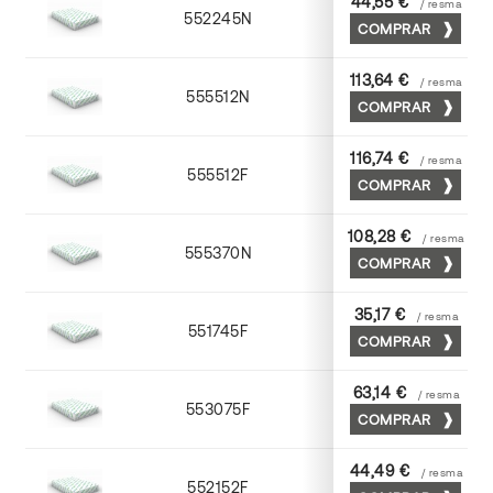
44,55 €
/ resma
552245N
45 x 64
COMPRAR
113,64 €
/ resma
555512N
72 x 102
COMPRAR
116,74 €
/ resma
555512F
72 x 102
COMPRAR
108,28 €
/ resma
555370N
70 x 100
COMPRAR
35,17 €
/ resma
551745F
45 x 64
COMPRAR
63,14 €
/ resma
553075F
75 x 53
COMPRAR
44,49 €
/ resma
552152F
52 x 70