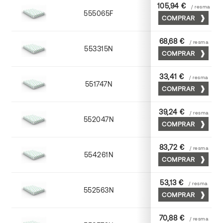
105,94 €
/ resma
555065F
65 x 90
COMPRAR
68,68 €
/ resma
553315N
72 x 102
COMPRAR
33,41 €
/ resma
551747N
45 x 64
COMPRAR
39,24 €
/ resma
552047N
45 x 64
COMPRAR
83,72 €
/ resma
554261N
63 x 88
COMPRAR
53,13 €
/ resma
552563N
63 x 88
COMPRAR
70,88 €
/ resma