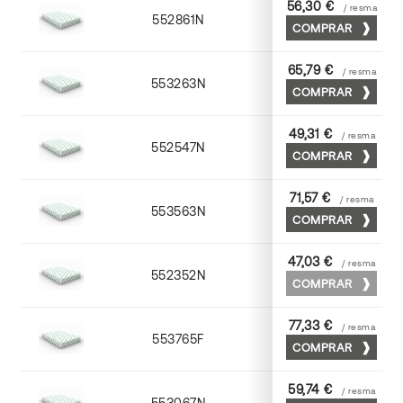
56,30 €
/ resma
552861N
63 x 88
COMPRAR
65,79 €
/ resma
553263N
63 x 88
COMPRAR
49,31 €
/ resma
552547N
45 x 64
COMPRAR
71,57 €
/ resma
553563N
63 x 88
COMPRAR
47,03 €
/ resma
552352N
52 x 70
COMPRAR
77,33 €
/ resma
553765F
65 x 90
COMPRAR
59,74 €
/ resma
553067N
65 x 90