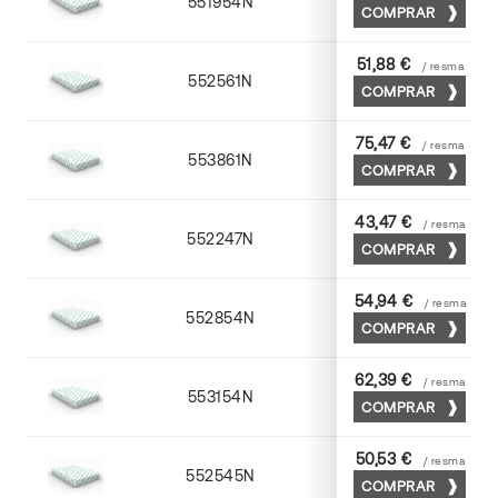
551954N
52 x 70
COMPRAR
51,88 €
/ resma
552561N
63 x 88
COMPRAR
75,47 €
/ resma
553861N
63 x 88
COMPRAR
43,47 €
/ resma
552247N
45 x 64
COMPRAR
54,94 €
/ resma
552854N
52 x 70
COMPRAR
62,39 €
/ resma
553154N
52 x 70
COMPRAR
50,53 €
/ resma
552545N
45 x 64
COMPRAR