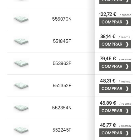
122,72 €
/ resma
556070N
70 x 100
COMPRAR
38,14 €
/ resma
551845F
45 x 64
COMPRAR
79,45 €
/ resma
553863F
63 x 88
COMPRAR
48,31 €
/ resma
552352F
52 x 70
COMPRAR
45,89 €
/ resma
552354N
52 x 70
COMPRAR
45,77 €
/ resma
552245F
45 x 64
COMPRAR