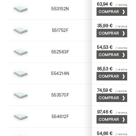
63,94 €
/ resma
553152N
52 x 70
COMPRAR
35,99 €
/ resma
551752F
52 x 70
COMPRAR
54,53 €
/ resma
552563F
63 x 88
COMPRAR
85,53 €
/ resma
554214N
72 x 102
COMPRAR
74,59 €
/ resma
553570F
70 x 100
COMPRAR
97,46 €
/ resma
554612F
72 x 102
COMPRAR
54,66 €
/ resma