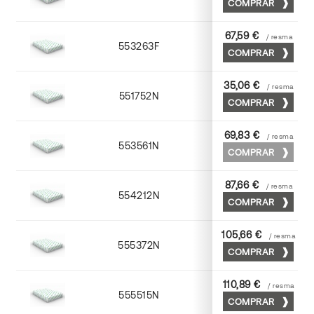
COMPRAR
67,59 €
/ resma
553263F
63 x 88
COMPRAR
35,06 €
/ resma
551752N
52 x 70
COMPRAR
69,83 €
/ resma
553561N
63 x 88
COMPRAR
87,66 €
/ resma
554212N
72 x 102
COMPRAR
105,66 €
/ resma
555372N
70 x 100
COMPRAR
110,89 €
/ resma
555515N
72 x 102
COMPRAR