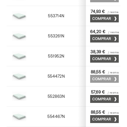
74,93 €
/ resma
553714N
72 x 102
COMPRAR
64,20 €
/ resma
553261N
63 x 88
COMPRAR
38,39 €
/ resma
551952N
52 x 70
COMPRAR
88,55 €
/ resma
554472N
70 x 100
COMPRAR
57,69 €
/ resma
552863N
63 x 88
COMPRAR
88,55 €
/ resma
554467N
65 x 90
COMPRAR