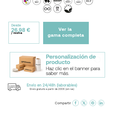
Desde
Ver la
26,98 €
/ resma
gama completa
Envío en 24/48h (laborables)
Envío gratuito a partir de 200€ (sin iva)
done
En favoritos
Compartir