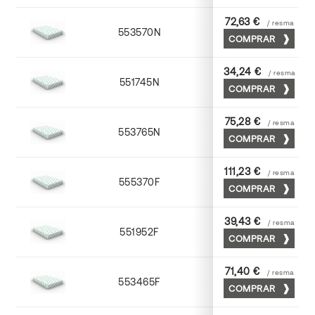
72,63 €
/ resma
553570N
70 x 100
COMPRAR
34,24 €
/ resma
551745N
45 x 64
COMPRAR
75,28 €
/ resma
553765N
65 x 90
COMPRAR
111,23 €
/ resma
555370F
70 x 100
COMPRAR
39,43 €
/ resma
551952F
52 x 70
COMPRAR
71,40 €
/ resma
553465F
65 x 90
COMPRAR