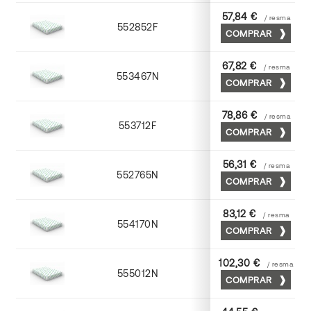
57,84 €
/ resma
552852F
52 x 70
COMPRAR
67,82 €
/ resma
553467N
65 x 90
COMPRAR
78,86 €
/ resma
553712F
72 x 102
COMPRAR
56,31 €
/ resma
552765N
65 x 90
COMPRAR
83,12 €
/ resma
554170N
70 x 100
COMPRAR
102,30 €
/ resma
555012N
72 x 102
COMPRAR