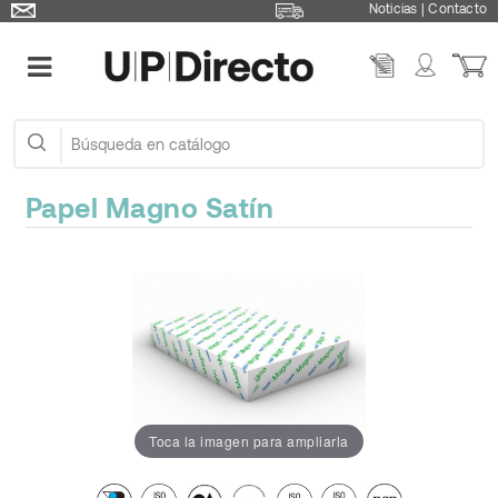
Noticias
|
Contacto
Papel Magno Satín
Toca la imagen para ampliarla