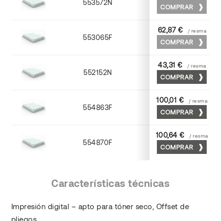
553572N
70 x 100
COMPRAR
62,87 €
/ resma
553065F
65 x 90
COMPRAR
43,31 €
/ resma
552152N
52 x 70
COMPRAR
100,01 €
/ resma
554863F
63 x 88
COMPRAR
100,64 €
/ resma
554870F
70 x 100
COMPRAR
Características técnicas
Impresión digital – apto para tóner seco, Offset de
pliegos