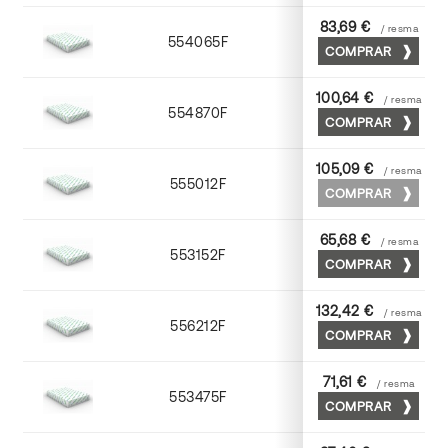
83,69 €
/ resma
554065F
65 x 90
COMPRAR
100,64 €
/ resma
554870F
70 x 100
COMPRAR
105,09 €
/ resma
555012F
72 x 102
COMPRAR
65,68 €
/ resma
553152F
52 x 70
COMPRAR
132,42 €
/ resma
556212F
72 x 102
COMPRAR
71,61 €
/ resma
553475F
75 x 53
COMPRAR