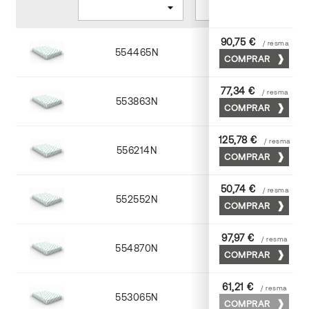
90,75 €
/ resma
554465N
65 x 90
COMPRAR
77,34 €
/ resma
553863N
63 x 88
COMPRAR
125,78 €
/ resma
556214N
72 x 102
COMPRAR
50,74 €
/ resma
552552N
52 x 70
COMPRAR
97,97 €
/ resma
554870N
70 x 100
COMPRAR
61,21 €
/ resma
553065N
65 x 90
COMPRAR