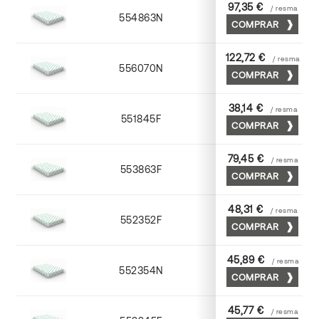
97,35 €
/ resma
554863N
63 x 88
COMPRAR
122,72 €
/ resma
556070N
70 x 100
COMPRAR
38,14 €
/ resma
551845F
45 x 64
COMPRAR
79,45 €
/ resma
553863F
63 x 88
COMPRAR
48,31 €
/ resma
552352F
52 x 70
COMPRAR
45,89 €
/ resma
552354N
52 x 70
COMPRAR
45,77 €
/ resma