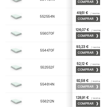
COMPRAR
49,51 €
/ resma
552554N
52 x 70
COMPRAR
126,07 €
/ resma
556070F
70 x 100
COMPRAR
93,23 €
/ resma
554470F
70 x 100
COMPRAR
52,12 €
/ resma
552552F
52 x 70
COMPRAR
92,58 €
/ resma
554614N
72 x 102
COMPRAR
128,91 €
/ resma
556212N
72 x 102
COMPRAR