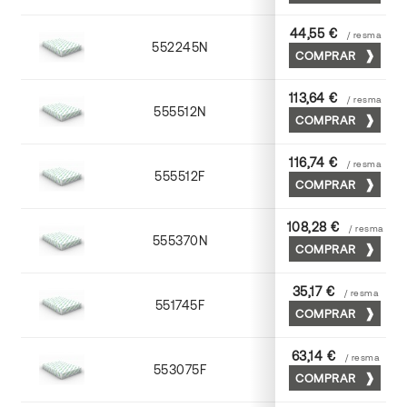
44,55 €
/ resma
552245N
45 x 64
COMPRAR
113,64 €
/ resma
555512N
72 x 102
COMPRAR
116,74 €
/ resma
555512F
72 x 102
COMPRAR
108,28 €
/ resma
555370N
70 x 100
COMPRAR
35,17 €
/ resma
551745F
45 x 64
COMPRAR
63,14 €
/ resma
553075F
75 x 53
COMPRAR