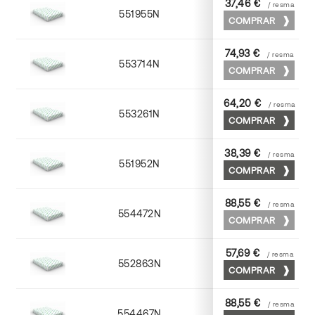
37,46 €
/ resma
551955N
52 x 70
COMPRAR
74,93 €
/ resma
553714N
72 x 102
COMPRAR
64,20 €
/ resma
553261N
63 x 88
COMPRAR
38,39 €
/ resma
551952N
52 x 70
COMPRAR
88,55 €
/ resma
554472N
70 x 100
COMPRAR
57,69 €
/ resma
552863N
63 x 88
COMPRAR
88,55 €
/ resma
554467N
65 x 90