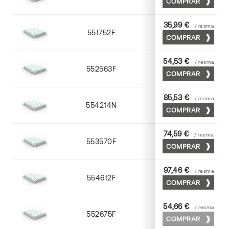
COMPRAR
35,99 €
/ resma
551752F
52 x 70
COMPRAR
54,53 €
/ resma
552563F
63 x 88
COMPRAR
85,53 €
/ resma
554214N
72 x 102
COMPRAR
74,59 €
/ resma
553570F
70 x 100
COMPRAR
97,46 €
/ resma
554612F
72 x 102
COMPRAR
54,66 €
/ resma
552675F
75 x 53
COMPRAR