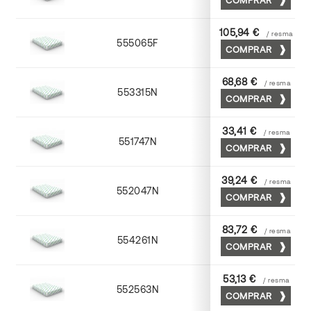
105,94 €
/ resma
555065F
65 x 90
COMPRAR
68,68 €
/ resma
553315N
72 x 102
COMPRAR
33,41 €
/ resma
551747N
45 x 64
COMPRAR
39,24 €
/ resma
552047N
45 x 64
COMPRAR
83,72 €
/ resma
554261N
63 x 88
COMPRAR
53,13 €
/ resma
552563N
63 x 88
COMPRAR