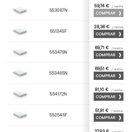
59,74 €
/ resma
553067N
65 x 90
COMPRAR
28,36 €
/ resma
551345F
45 x 64
COMPRAR
69,71 €
/ resma
553475N
75 x 53
COMPRAR
69,51 €
/ resma
553465N
65 x 90
COMPRAR
81,10 €
/ resma
554172N
70 x 100
COMPRAR
51,91 €
/ resma
552545F
45 x 64
COMPRAR
27,63 €
/ resma