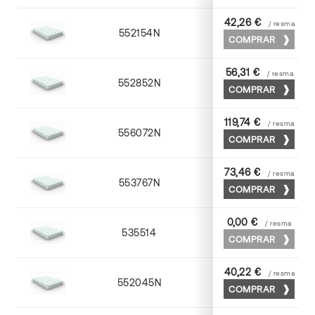
42,26 €
/ resma
552154N
52 x 70
COMPRAR
56,31 €
/ resma
552852N
52 x 70
COMPRAR
119,74 €
/ resma
556072N
70 x 100
COMPRAR
73,46 €
/ resma
553767N
65 x 90
COMPRAR
0,00 €
/ resma
535514
72 x 102
COMPRAR
40,22 €
/ resma
552045N
45 x 64
COMPRAR