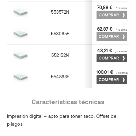
70,88 €
/ resma
553572N
70 x 100
COMPRAR
62,87 €
/ resma
553065F
65 x 90
COMPRAR
43,31 €
/ resma
552152N
52 x 70
COMPRAR
100,01 €
/ resma
554863F
63 x 88
COMPRAR
Características técnicas
Impresión digital – apto para tóner seco, Offset de
pliegos