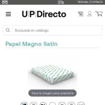
Noticias
|
Contacto
Papel Magno Satín
Toca la imagen para ampliarla