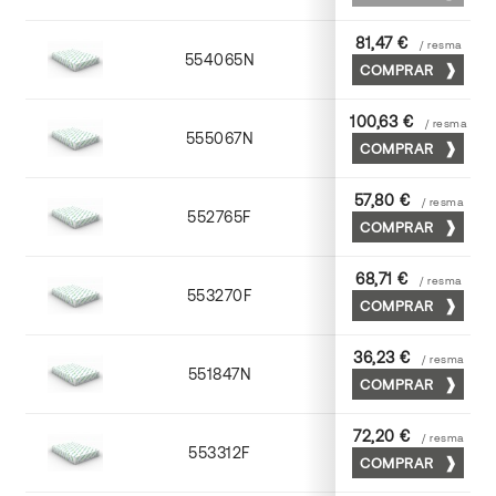
81,47 €
/ resma
554065N
65 x 90
COMPRAR
100,63 €
/ resma
555067N
65 x 90
COMPRAR
57,80 €
/ resma
552765F
65 x 90
COMPRAR
68,71 €
/ resma
553270F
70 x 100
COMPRAR
36,23 €
/ resma
551847N
45 x 64
COMPRAR
72,20 €
/ resma
553312F
72 x 102
COMPRAR