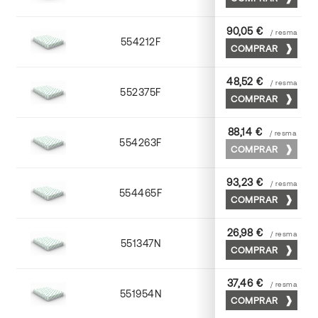
90,05 €
/ resma
554212F
72 x 102
COMPRAR
48,52 €
/ resma
552375F
75 x 53
COMPRAR
88,14 €
/ resma
554263F
63 x 88
COMPRAR
93,23 €
/ resma
554465F
65 x 90
COMPRAR
26,98 €
/ resma
551347N
45 x 64
COMPRAR
37,46 €
/ resma
551954N
52 x 70
COMPRAR