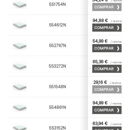
/ resma
551754N
52 x 70
COMPRAR
94,88 €
/ resma
554612N
72 x 102
COMPRAR
54,99 €
/ resma
552767N
65 x 90
COMPRAR
65,36 €
/ resma
553272N
70 x 100
COMPRAR
29,16 €
/ resma
551548N
45 x 64
COMPRAR
94,99 €
/ resma
554861N
63 x 88
COMPRAR
63,94 €
/ resma
553152N
52 x 70