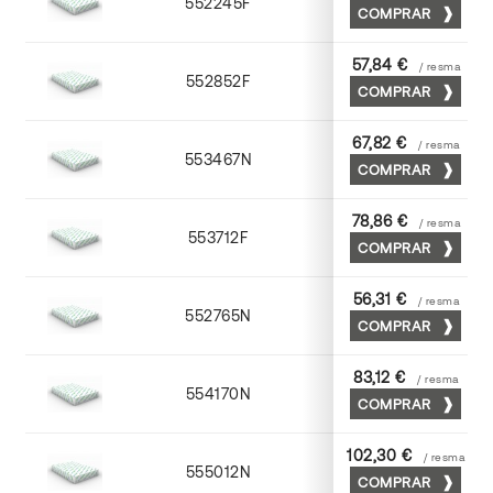
552245F
45 x 64
COMPRAR
57,84 €
/ resma
552852F
52 x 70
COMPRAR
67,82 €
/ resma
553467N
65 x 90
COMPRAR
78,86 €
/ resma
553712F
72 x 102
COMPRAR
56,31 €
/ resma
552765N
65 x 90
COMPRAR
83,12 €
/ resma
554170N
70 x 100
COMPRAR
102,30 €
/ resma
555012N
72 x 102
COMPRAR