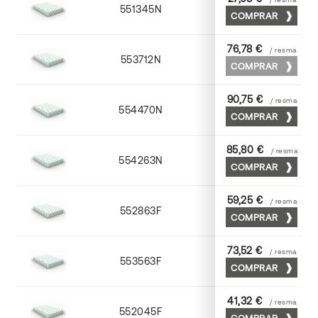
551345N
45 x 64
COMPRAR
76,78 €
/ resma
553712N
72 x 102
COMPRAR
90,75 €
/ resma
554470N
70 x 100
COMPRAR
85,80 €
/ resma
554263N
63 x 88
COMPRAR
59,25 €
/ resma
552863F
63 x 88
COMPRAR
73,52 €
/ resma
553563F
63 x 88
COMPRAR
41,32 €
/ resma
552045F
45 x 64
COMPRAR