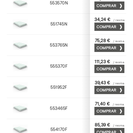
553570N
70 x 100
COMPRAR
34,24 €
/ resma
551745N
45 x 64
COMPRAR
75,28 €
/ resma
553765N
65 x 90
COMPRAR
111,23 €
/ resma
555370F
70 x 100
COMPRAR
39,43 €
/ resma
551952F
52 x 70
COMPRAR
71,40 €
/ resma
553465F
65 x 90
COMPRAR
85,39 €
/ resma
554170F
70 x 100
COMPRAR