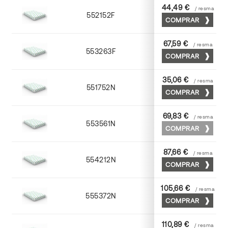
44,49 €
/ resma
552152F
52 x 70
COMPRAR
67,59 €
/ resma
553263F
63 x 88
COMPRAR
35,06 €
/ resma
551752N
52 x 70
COMPRAR
69,83 €
/ resma
553561N
63 x 88
COMPRAR
87,66 €
/ resma
554212N
72 x 102
COMPRAR
105,66 €
/ resma
555372N
70 x 100
COMPRAR
110,89 €
/ resma