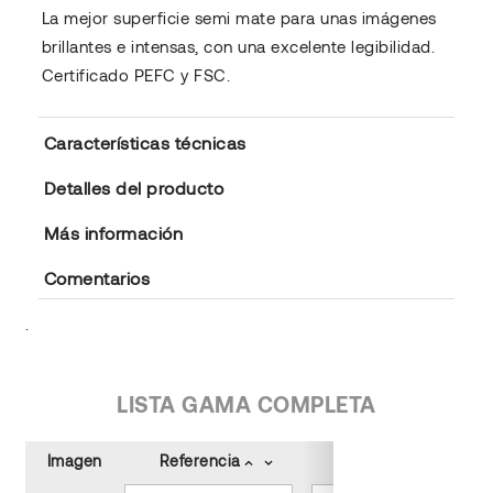
La mejor superficie semi mate para unas imágenes
brillantes e intensas, con una excelente legibilidad.
Certificado PEFC y FSC.
Características técnicas
Detalles del producto
Más información
Comentarios
.
LISTA GAMA COMPLETA
Imagen
Referencia
Tamaño (cm)
keyboard_arrow_up
keyboard_arrow_down
keyboard_arrow_up
keyboard_arrow_down