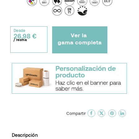
Desde
Ver la
26,98 €
/ resma
gama completa
done
En favoritos
Compartir
Descripción