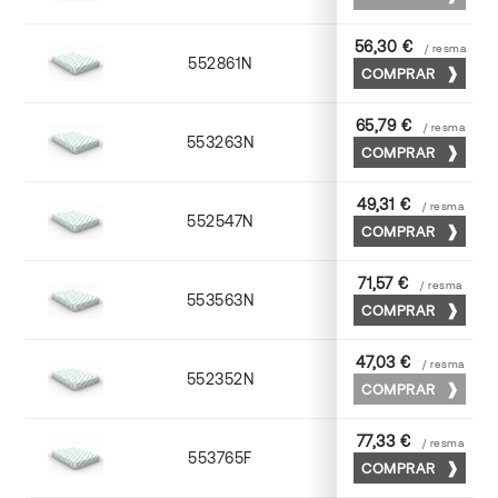
56,30 €
/ resma
552861N
63 x 88
COMPRAR
65,79 €
/ resma
553263N
63 x 88
COMPRAR
49,31 €
/ resma
552547N
45 x 64
COMPRAR
71,57 €
/ resma
553563N
63 x 88
COMPRAR
47,03 €
/ resma
552352N
52 x 70
COMPRAR
77,33 €
/ resma
553765F
65 x 90
COMPRAR