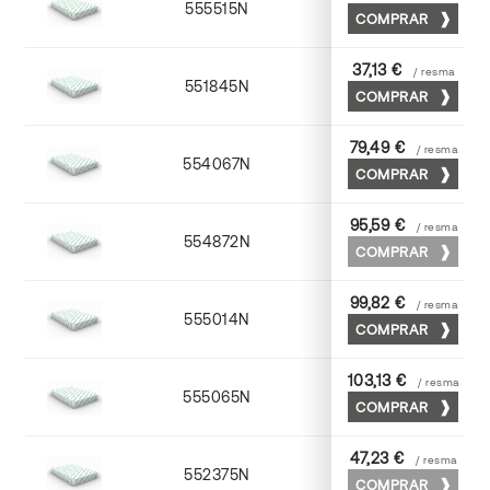
555515N
72 x 102
COMPRAR
37,13 €
/ resma
551845N
45 x 64
COMPRAR
79,49 €
/ resma
554067N
65 x 90
COMPRAR
95,59 €
/ resma
554872N
70 x 100
COMPRAR
99,82 €
/ resma
555014N
72 x 102
COMPRAR
103,13 €
/ resma
555065N
65 x 90
COMPRAR
47,23 €
/ resma
552375N
75 x 53
COMPRAR